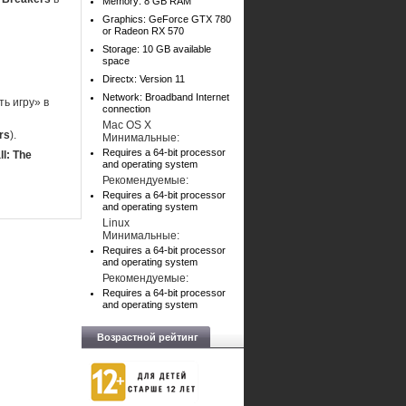
Memory: 8 GB RAM
Graphics: GeForce GTX 780
or Radeon RX 570
Storage: 10 GB available
space
Directx: Version 11
Network: Broadband Internet
ь игру» в
connection
Mac OS X
rs
).
Минимальные:
Requires a 64-bit processor
l: The
and operating system
Рекомендуемые:
Requires a 64-bit processor
and operating system
Linux
Минимальные:
Requires a 64-bit processor
and operating system
Рекомендуемые:
Requires a 64-bit processor
and operating system
Возрастной рейтинг