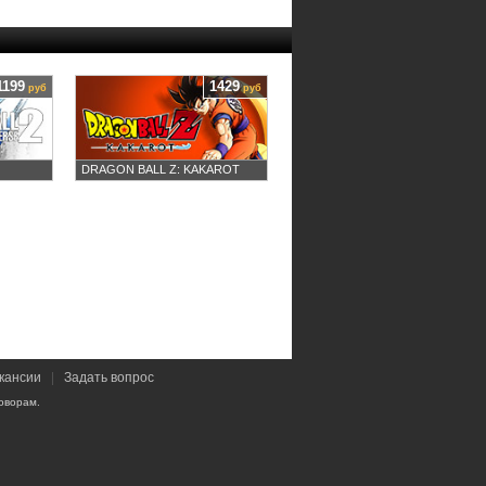
1199
1429
руб
руб
DRAGON BALL Z: KAKAROT
кансии
|
Задать вопрос
оворам.