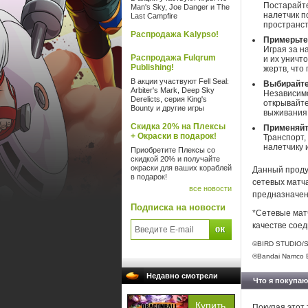
Постарайте
Man's Sky, Joe Danger и The
налетчик п
Last Campfire
пространст
Распродажа Kalypso!
Примерьте 
Играя за н
Распродажа Fulqrum
и их уничт
Publishing!
жертв, что
В акции участвуют Fell Seal:
Выбирайте
Arbiter's Mark, Deep Sky
Независимо
Derelicts, серия King's
открывайте
Bounty и другие игры
выживания 
Скидка 20% на Плексы
Применяйт
+ Окраски в подарок!
Транспорт,
налетчику 
Приобретите Плексы со
скидкой 20% и получайте
окраски для ваших кораблей
Данный продук
в подарок!
сетевых матча
все новости
предназначен
Подписка на новости
*Сетевые матч
качестве соед
©BIRD STUDIO/S
©Bandai Namco E
Недавно смотрели
Что я покупаю
Покупая этот 