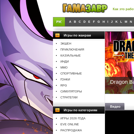
Как это рабо
A
B
C
D
E
F
G
H
I
J
K
L
M
N
Игры по жанрам
ЭКШЕН
ПРИКЛЮЧЕНИЯ
КАЗУАЛЬНЫЕ
ИНДИ
MMO
СПОРТИВНЫЕ
ГОНКИ
Dragon Ba
RPG
СИМУЛЯТОРЫ
СТРАТЕГИИ
Видео
Игры по категориям
ИГРЫ 2026 ГОДА
EVE ONLINE
РАСПРОДАЖА