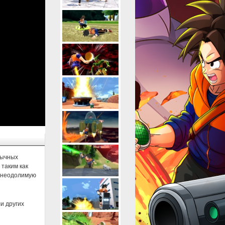
бычных
таким как
в неодолимую
ли других