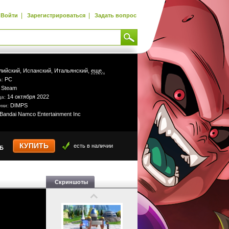
|
|
Войти
Зарегистрироваться
Задать вопрос
лийский,
Испанский,
Итальянский,
еще..
PC
а:
Steam
:
14 октября 2022
да:
DIMPS
ики:
Bandai Namco Entertainment Inc
КУПИТЬ
есть в наличии
УБ
Скриншоты