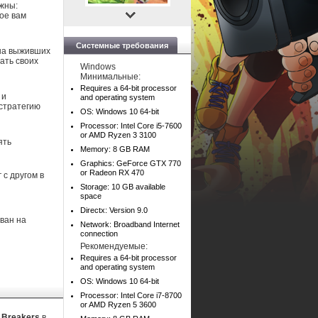
ожны:
ое вам
Системные требования
 на выживших
ать своих
Windows
Минимальные:
Requires a 64-bit processor
 и
and operating system
 стратегию
OS: Windows 10 64-bit
Processor: Intel Core i5-7600
or AMD Ryzen 3 3100
ять
Memory: 8 GB RAM
Graphics: GeForce GTX 770
or Radeon RX 470
 с другом в
Storage: 10 GB available
space
Directx: Version 9.0
ован на
Network: Broadband Internet
connection
Рекомендуемые:
Requires a 64-bit processor
and operating system
OS: Windows 10 64-bit
Processor: Intel Core i7-8700
or AMD Ryzen 5 3600
e Breakers
в