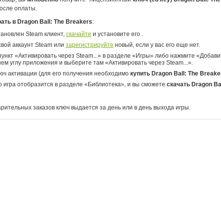
осле оплаты.
рать в Dragon Ball: The Breakers
:
тановлен Steam клиент,
скачайте
и установите его .
свой аккаунт Steam или
зарегистрируйте
новый, если у вас его еще нет.
ункт «Активировать через Steam...» в разделе «Игры» либо нажмите «Добавит
ем углу приложения и выберите там «Активировать через Steam...».
юч активации (для его получения необходимо
купить Dragon Ball: The Breake
о игра отобразится в разделе «Библиотека», и вы сможете
скачать Dragon Bal
арительных заказов ключ выдается за день или в день выхода игры.