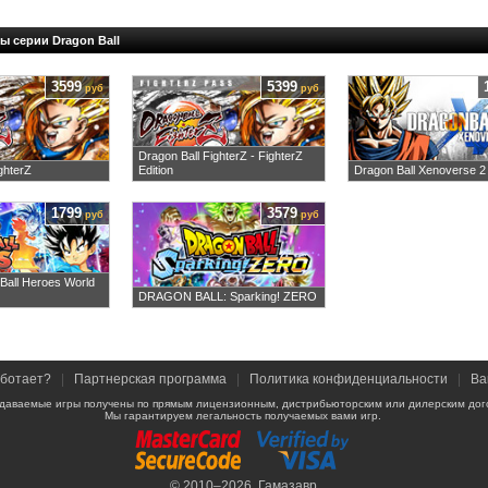
ы серии Dragon Ball
3599
5399
руб
руб
Dragon Ball FighterZ - FighterZ
ghterZ
Edition
Dragon Ball Xenoverse 2
1799
3579
руб
руб
Ball Heroes World
DRAGON BALL: Sparking! ZERO
аботает?
|
Партнерская программа
|
Политика конфиденциальности
|
Ва
даваемые игры получены по прямым лицензионным, дистрибьюторским или дилерским дог
Мы гарантируем легальность получаемых вами игр.
© 2010–2026,
Гамазавр