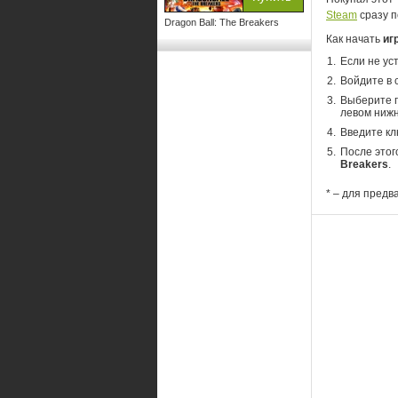
Steam
сразу п
Dragon Ball: The Breakers
Как начать
иг
Если не ус
Войдите в 
Выберите п
левом нижн
Введите кл
После этог
Breakers
.
* – для предв