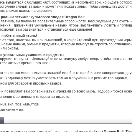
сь выбраться с больших карт, состоящих из нескольких зон, но будьте остор
остоянно следит за вами и может уничтожать зоны, чтобы уменьшить доступн
во, снижая шансы на спасение.
роль налетчика: культового злодея Dragon Ball!
алетчика, вы получите поразительные способности, необходимые для охоты
ожения. Применяйте уникальные навыки, чтобы выслеживать, ловить и поглощ
 позволит вам развиваться и становиться еще сильнее!
 собственный стиль!
 от того, налетчик вы или выживший, выбирайте свой путь прохождения игры
 новые навыки, облики и предметы, которые помогут выстроить собственную
или охоты.
е уникальные усиления и предметы
 оружие, капсулы... Используйте по максимуму любую вещь, чтобы противосто
и сбежать из временного шва!
т является многопользовательской игрой, в которой игроки соперничают друг
х. В одиночку можно участвовать только в обучении и в режиме тренировки,
ном для отработки игровых навыков.
и позволяют вам соперничать с игроками со всего мира. Подбор игроков осн
инения с регионом, в котором вы играете.
HUEISHA, TOEI ANIMATION
ntertainment Inc.
*
товар, вы
мгновенно
получите
лицензионный
ключ (cd key) Dragon Ball: Th