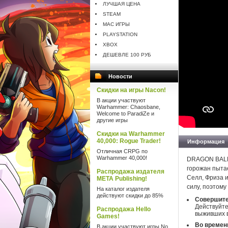
ЛУЧШАЯ ЦЕНА
STEAM
MAC ИГРЫ
PLAYSTATION
XBOX
ДЕШЕВЛЕ 100 РУБ
Новости
Скидки на игры Nacon!
В акции участвуют
Warhammer: Chaosbane,
Welcome to ParadiZe и
другие игры
Скидки на Warhammer
40,000: Rogue Trader!
Информация
Отличная CRPG по
Warhammer 40,000!
DRAGON BALL 
горожан пыта
Распродажа издателя
Селл, Фриза и
META Publishing!
силу, поэтому
На каталог издателя
действуют скидки до 85%
Совершите 
Действуйте
Распродажа Hello
выживших в
Games!
Во времен
В акции участвуют игры No