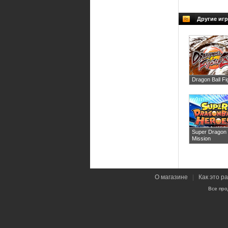
Другие игр
Dragon Ball Fi
Super Dragon 
Mission
О магазине
|
Как это р
Все про