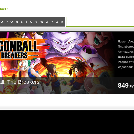
тает?
O
P
Q
R
S
T
U
V
W
X
Y
Z
#
Анг
Языки:
Платформ
Активация
Дата выхо
Разработч
Издатели:
ll: The Breakers
849
Р