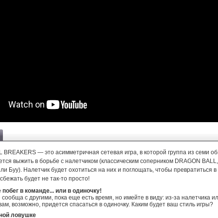
BREAKERS — это асимметричная сетевая игра, в которой группа из семи о
ется выжить в борьбе с налетчиком (классическим соперником DRAGON BALL, 
ли Буу). Налетчик будет охотиться на них и поглощать, чтобы превратиться 
 сбежать будет не так-то просто!
побег в команде... или в одиночку!
 сообща с другими, пока еще есть время, но имейте в виду: из-за налетчика и
ам, возможно, придется спасаться в одиночку. Каким будет ваш стиль игры?
ной ловушке