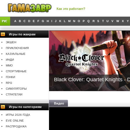
Как это работает?
A
B
C
D
E
F
G
H
I
J
K
L
M
N
O
P
Q
R
S
T
U
V
W
X
Y
Игры по жанрам
ЭКШЕН
ПРИКЛЮЧЕНИЯ
КАЗУАЛЬНЫЕ
ИНДИ
MMO
СПОРТИВНЫЕ
ГОНКИ
Black Clover: Quartet Knights - 
RPG
СИМУЛЯТОРЫ
СТРАТЕГИИ
Видео
Игры по категориям
ИГРЫ 2026 ГОДА
EVE ONLINE
РАСПРОДАЖА