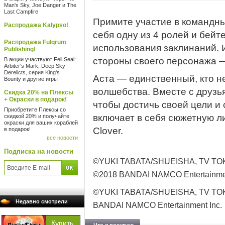
Man's Sky, Joe Danger и The
Last Campfire
Примите участие в командны
Распродажа Kalypso!
себя одну из 4 ролей и бейт
Распродажа Fulqrum
использования заклинаний. 
Publishing!
стороны своего персонажа —
В акции участвуют Fell Seal:
Arbiter's Mark, Deep Sky
Derelicts, серия King's
Аста — единственный, кто н
Bounty и другие игры
волшебства. Вместе с друзь
Скидка 20% на Плексы
+ Окраски в подарок!
чтобы достичь своей цели и 
Приобретите Плексы со
включает в себя сюжетную л
скидкой 20% и получайте
окраски для ваших кораблей
Clover.
в подарок!
все новости
Подписка на новости
©YUKI TABATA/SHUEISHA, TV T
©2018 BANDAI NAMCO Entertainmen
©YUKI TABATA/SHUEISHA, TV T
Недавно смотрели
BANDAI NAMCO Entertainment Inc.