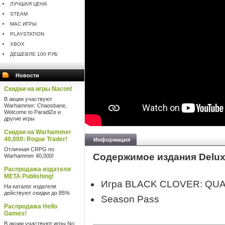
ЛУЧШАЯ ЦЕНА
STEAM
MAC ИГРЫ
PLAYSTATION
XBOX
ДЕШЕВЛЕ 100 РУБ
Новости
Скидки на игры Nacon!
В акции участвуют
Warhammer: Chaosbane,
Welcome to ParadiZe и
другие игры
Скидки на Warhammer
40,000: Rogue Trader!
Информация
Отличная CRPG по
Содержимое издания Deluxe
Warhammer 40,000!
Распродажа издателя
META Publishing!
Игра BLACK CLOVER: QU
На каталог издателя
действуют скидки до 85%
Season Pass
Распродажа Hello
Games!
В акции участвуют игры No