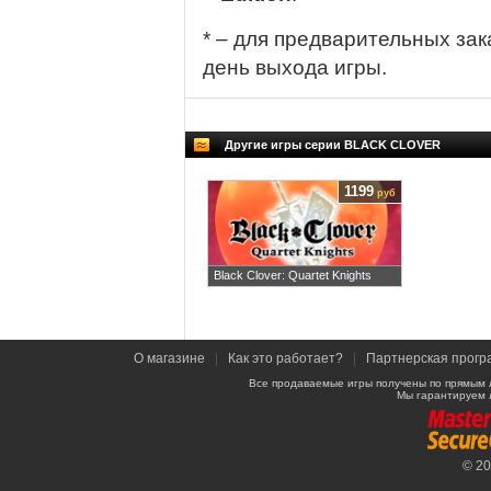
* – для предварительных зак
день выхода игры.
Другие игры серии BLACK CLOVER
1199
руб
Black Clover: Quartet Knights
О магазине
|
Как это работает?
|
Партнерская прогр
Все продаваемые игры получены по прямым 
Мы гарантируем 
© 2