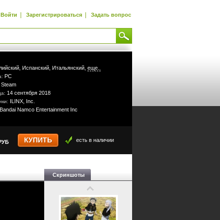
|
|
Войти
Зарегистрироваться
Задать вопрос
лийский,
Испанский,
Итальянский,
еще..
PC
а:
Steam
:
14 сентября 2018
да:
ILINX, Inc.
ики:
Bandai Namco Entertainment Inc
КУПИТЬ
есть в наличии
РУБ
Скриншоты