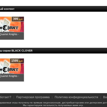
ый контент
399
руб
Quartet Knights -
ры серии BLACK CLOVER
1599
руб
Quartet Knights -
аботает?
|
Партнерская программа
|
Политика конфиденциальности
|
Ва
даваемые игры получены по прямым лицензионным, дистрибьюторским или дилерским дог
Мы гарантируем легальность получаемых вами игр.