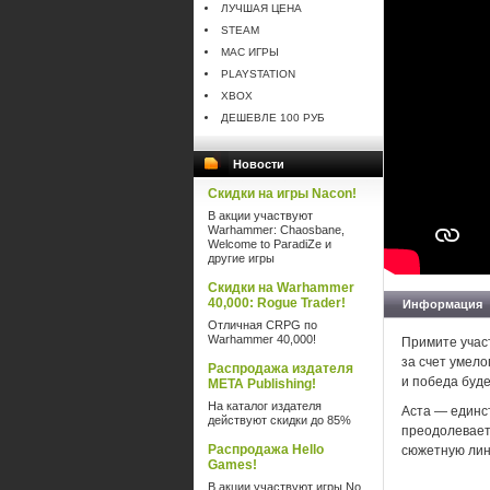
ЛУЧШАЯ ЦЕНА
STEAM
MAC ИГРЫ
PLAYSTATION
XBOX
ДЕШЕВЛЕ 100 РУБ
Новости
Скидки на игры Nacon!
В акции участвуют
Warhammer: Chaosbane,
Welcome to ParadiZe и
другие игры
Скидки на Warhammer
40,000: Rogue Trader!
Информация
Отличная CRPG по
Warhammer 40,000!
Примите участ
за счет умел
Распродажа издателя
и победа буде
META Publishing!
На каталог издателя
Аста — единст
действуют скидки до 85%
преодолевает 
Распродажа Hello
сюжетную лини
Games!
В акции участвуют игры No