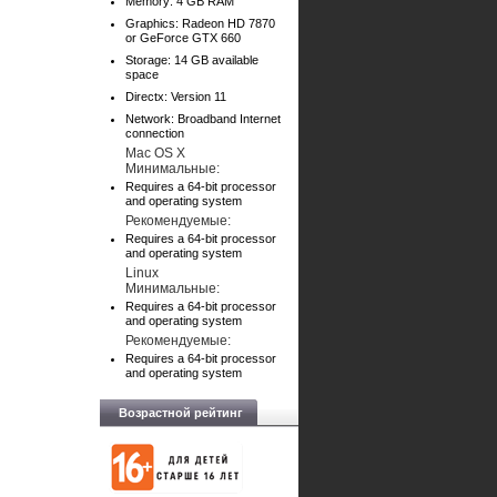
Memory: 4 GB RAM
Graphics: Radeon HD 7870
or GeForce GTX 660
Storage: 14 GB available
space
Directx: Version 11
Network: Broadband Internet
connection
Mac OS X
Минимальные:
Requires a 64-bit processor
and operating system
Рекомендуемые:
Requires a 64-bit processor
and operating system
Linux
Минимальные:
Requires a 64-bit processor
and operating system
Рекомендуемые:
Requires a 64-bit processor
and operating system
Возрастной рейтинг