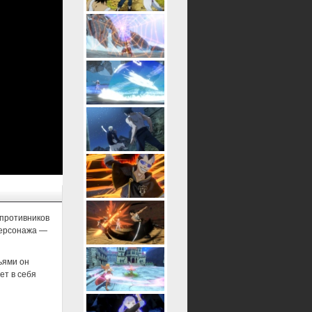
 противников
персонажа —
ьями он
ет в себя