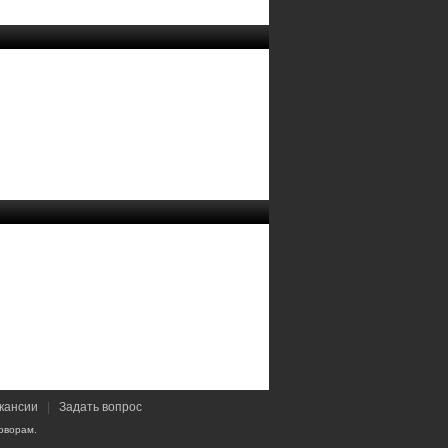
кансии
|
Задать вопрос
оворам.