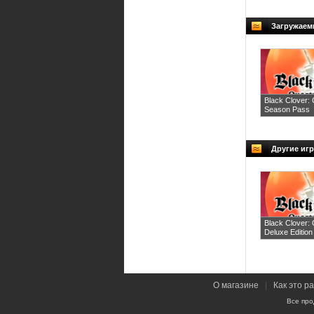
Загружаем
Black Clover: 
Season Pass
Другие иг
Black Clover: 
Deluxe Edition
О магазине
|
Как это р
Все про