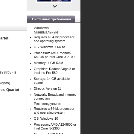
Системные требования
Windows
Минимальные:
Requires a 64-bit processor
artet
and operating system
OS: Windows 7 64-bit
Processor: AMD Phenom II
X4 945 or Intel Core i3-2100
Memory: 4 GB RAM
Graphics: Radeon Vega 8 or
ь игру» в
Intel Iris Pro 580
Storage: 14 GB available
space
nights
).
Directx: Version 11
er: Quartet
Network: Broadband Internet
connection
Рекомендуемые:
Requires a 64-bit processor
and operating system
OS: Windows 10
Processor: AMD A12-9800 or
Intel Core i5-2300