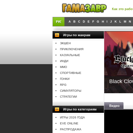
Как это рабо
A
B
C
D
E
F
G
H
I
J
K
L
M
N
Игры по жанрам
ЭКШЕН
ПРИКЛЮЧЕНИЯ
КАЗУАЛЬНЫЕ
ИНДИ
MMO
СПОРТИВНЫЕ
ГОНКИ
Black Clo
RPG
СИМУЛЯТОРЫ
СТРАТЕГИИ
Видео
Игры по категориям
ИГРЫ 2026 ГОДА
EVE ONLINE
РАСПРОДАЖА