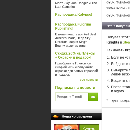
©YUKI TABATA/
Man's Sky, Joe Danger и The
Last Campfire
©2018 BANDAI N
Распродажа Kalypso!
©YUKI TABATA/S
Распродажа Fulqrum
Что я покупаю
Publishing!
В акции участвуют Fell Seal:
Покупая этот 
Arbiter's Mark, Deep Sky
Derelicts, серия King's
Knights
в
Ste
Bounty и другие игры
Как начать
иг
Скидка 20% на Плексы
+ Окраски в подарок!
Если не ус
Приобретите Плексы со
Войдите в 
скидкой 20% и получайте
Выберите п
окраски для ваших кораблей
левом нижн
в подарок!
все новости
Введите кл
После этог
Подписка на новости
Knights
.
* – для предв
Недавно смотрели