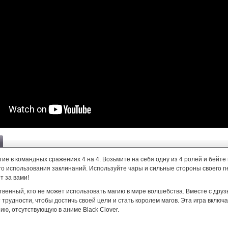
ие в командных сражениях 4 на 4. Возьмите на себя одну из 4 ролей и бейте
ого использования заклинаний. Используйте чары и сильные стороны своего 
т за вами!
венный, кто не может использовать магию в мире волшебства. Вместе с друз
трудности, чтобы достичь своей цели и стать королем магов. Эта игра включа
ю, отсутствующую в аниме Black Clover.