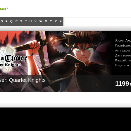
тает?
O
P
Q
R
S
T
U
V
W
X
Y
Z
#
Анг
Языки:
Платформ
Активация
Дата выхо
Разработч
Издатели:
ver: Quartet Knights
1199