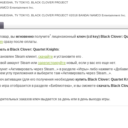
SHUEISHA, TV TOKYO, BLACK CLOVER PROJECT
AMCO Entertainment Inc.
HUEISHA, TV TOKYO, BLACK CLOVER PROJECT ©2018 BANDAI NAMCO Entertainment Inc.
*
товар, вы
мгновенно
получите
лицензионный
ключ (cd key) Black Clover: Qu
am
сразу после оплаты.
рать в Black Clover: Quartet Knights
:
тановлен Steam клиент,
скачайте
и установите его .
свой аккаунт Steam или
зарегистрируйте
новый, если у вас его еще нет.
ункт «Активировать через Steam...» в разделе «Игры» либо нажмите «Добавит
ем углу приложения и выберите там «Активировать через Steam...».
юч активации (для его получения необходимо
купить Black Clover: Quartet K
о игра отобразится в разделе «Библиотека», и вы сможете
скачать Black Clov
арительных заказов ключ выдается за день или в день выхода игры.