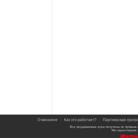
О магазине
|
Как это работает?
|
Партнерская прогр
Все продаваемые игры получены по прямым 
Мы гарантируем 