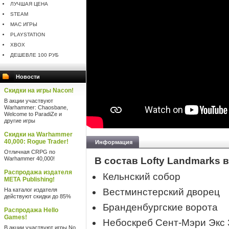
ЛУЧШАЯ ЦЕНА
STEAM
MAC ИГРЫ
PLAYSTATION
XBOX
ДЕШЕВЛЕ 100 РУБ
Новости
Скидки на игры Nacon!
В акции участвуют
Warhammer: Chaosbane,
Welcome to ParadiZe и
другие игры
Скидки на Warhammer
40,000: Rogue Trader!
Информация
Отличная CRPG по
Warhammer 40,000!
В состав Lofty Landmarks 
Распродажа издателя
Кельнский собор
META Publishing!
На каталог издателя
Вестминстерский дворец
действуют скидки до 85%
Бранденбургские ворота
Распродажа Hello
Games!
Небоскреб Сент-Мэри Экс 
В акции участвуют игры No