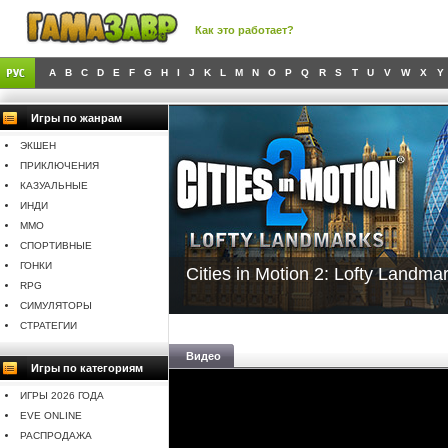
Как это работает?
A
B
C
D
E
F
G
H
I
J
K
L
M
N
O
P
Q
R
S
T
U
V
W
X
Y
Игры по жанрам
ЭКШЕН
ПРИКЛЮЧЕНИЯ
КАЗУАЛЬНЫЕ
ИНДИ
MMO
СПОРТИВНЫЕ
ГОНКИ
Cities in Motion 2: Lofty Landma
RPG
СИМУЛЯТОРЫ
СТРАТЕГИИ
Видео
Игры по категориям
ИГРЫ 2026 ГОДА
EVE ONLINE
РАСПРОДАЖА