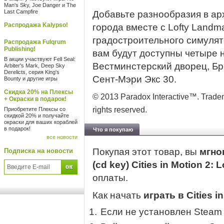
Man's Sky, Joe Danger и The
Last Campfire
Добавьте разнообразия в а
Распродажа Kalypso!
города вместе с Lofty Landm
градостроительного симулятор
Распродажа Fulqrum
Publishing!
вам будут доступны четыре 
В акции участвуют Fell Seal:
Вестминстерский дворец, Бр
Arbiter's Mark, Deep Sky
Derelicts, серия King's
Сент-Мэри Экс 30.
Bounty и другие игры
Скидка 20% на Плексы
© 2013 Paradox Interactive™. Tradema
+ Окраски в подарок!
rights reserved.
Приобретите Плексы со
скидкой 20% и получайте
окраски для ваших кораблей
в подарок!
Что я покупаю
все новости
Покупая этот товар, вы
мгно
Подписка на новости
(cd key) Cities in Motion 2:
оплаты.
Как начать
играть в Cities i
Если не установлен Steam