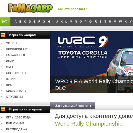
Как это работает?
A
B
C
D
E
F
G
H
I
J
K
L
M
N
O
P
Q
R
S
T
U
V
W
X
Y
Игры по жанрам
ЭКШЕН
ПРИКЛЮЧЕНИЯ
КАЗУАЛЬНЫЕ
ИНДИ
MMO
СПОРТИВНЫЕ
ГОНКИ
WRC 9 FIA World Rally Champion
RPG
DLC
СИМУЛЯТОРЫ
СТРАТЕГИИ
Загружаемый контент
Игры по категориям
Для доступа к контенту доп
ИГРЫ 2026 ГОДА
World Rally Championship
EVE ONLINE
РАСПРОДАЖА