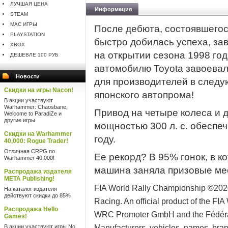
ЛУЧШАЯ ЦЕНА
Информация
STEAM
MAC ИГРЫ
После дебюта, состоявшегося
PLAYSTATION
быстро добилась успеха, за
XBOX
на открытии сезона 1998 го
ДЕШЕВЛЕ 100 РУБ
автомобилю Toyota завоевал
Новости
для производителей в следую
Скидки на игры Nacon!
японского автопрома!
В акции участвуют
Warhammer: Chaosbane,
Привод на четыре колеса и 
Welcome to ParadiZe и
другие игры
мощностью 300 л. с. обеспе
Скидки на Warhammer
году.
40,000: Rogue Trader!
Отличная CRPG по
Ее рекорд? В 95% гонок, в к
Warhammer 40,000!
машина заняла призовые мес
Распродажа издателя
META Publishing!
FIA World Rally Championship ©202
На каталог издателя
действуют скидки до 85%
Racing. An official product of the FI
Распродажа Hello
WRC Promoter GmbH and the Fédérati
Games!
В акции участвуют игры No
Manufacturers, vehicles, names, bran