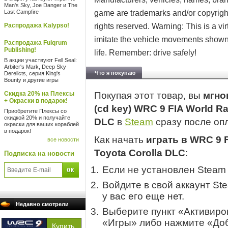
Man's Sky, Joe Danger и The
Last Campfire
game are trademarks and/or copyrighte
Распродажа Kalypso!
rights reserved. Warning: This is a vi
imitate the vehicle movements shown 
Распродажа Fulqrum
Publishing!
life. Remember: drive safely!
В акции участвуют Fell Seal:
Arbiter's Mark, Deep Sky
Что я покупаю
Derelicts, серия King's
Bounty и другие игры
Скидка 20% на Плексы
Покупая этот товар, вы
мгно
+ Окраски в подарок!
(cd key) WRC 9 FIA World Ra
Приобретите Плексы со
скидкой 20% и получайте
DLC
в
Steam
сразу после оп
окраски для ваших кораблей
в подарок!
Как начать
играть в WRC 9 
все новости
Toyota Corolla DLC
:
Подписка на новости
Если не установлен Steam
Войдите в свой аккаунт St
у вас его еще нет.
Недавно смотрели
Выберите пункт «Активиров
«Игры» либо нажмите «Доб