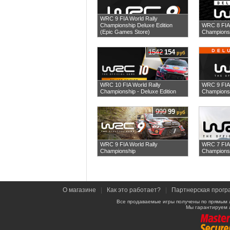
WRC 9 FIA World Rally
Championship Deluxe Edition
WRC 8 FIA 
(Epic Games Store)
Championsh
1542
154
руб
WRC 10 FIA World Rally
WRC 9 FIA 
Championship - Deluxe Edition
Championsh
999
99
руб
WRC 9 FIA World Rally
WRC 7 FIA 
Championship
Champions
О магазине
|
Как это работает?
|
Партнерская прогр
Все продаваемые игры получены по прямым 
Мы гарантируем 