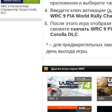
приложения и выберите там
WRC 9 FIA World Rally
Введите ключ активации (
Championship Toyota Corolla
DLC
WRC 9 FIA World Rally Ch
После этого игра отобрази
сможете
скачать WRC 9 FI
Corolla DLC
.
* – для предварительных зак
день выхода игры.
Другие игры серии WRC
259
25
руб
WRC 4
WRC
3499
руб