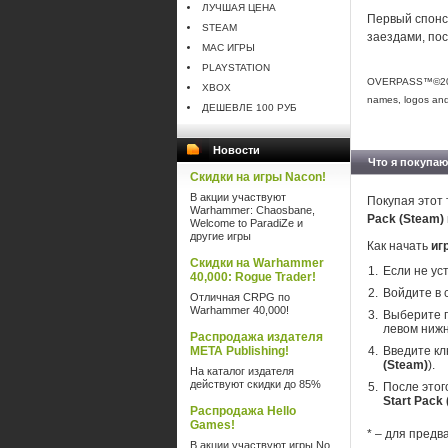
ЛУЧШАЯ ЦЕНА
Первый спонс
STEAM
заездами, по
MAC ИГРЫ
PLAYSTATION
OVERPASS™©2020 D
XBOX
names, logos and 
ДЕШЕВЛЕ 100 РУБ
Новости
Что я покупаю
Скидки на игры Nacon!
В акции участвуют
Покупая этот 
Warhammer: Chaosbane,
Pack (Steam)
Welcome to ParadiZe и
другие игры
Как начать
иг
Скидки на Warhammer
Если не ус
40,000: Rogue Trader!
Войдите в 
Отличная CRPG по
Warhammer 40,000!
Выберите п
левом нижн
Распродажа издателя
META Publishing!
Введите кл
(Steam)
).
На каталог издателя
действуют скидки до 85%
После этог
Start Pack
Распродажа Hello
Games!
* – для предв
В акции участвуют игры No