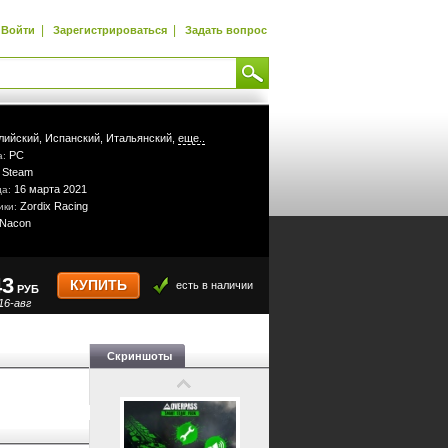
|
|
Войти
Зарегистрироваться
Задать вопрос
лийский,
Испанский,
Итальянский,
еще..
PC
а:
Steam
:
16 марта 2021
да:
Zordix Racing
ики:
Nacon
43
КУПИТЬ
есть в наличии
РУБ
16-авг
Скриншоты