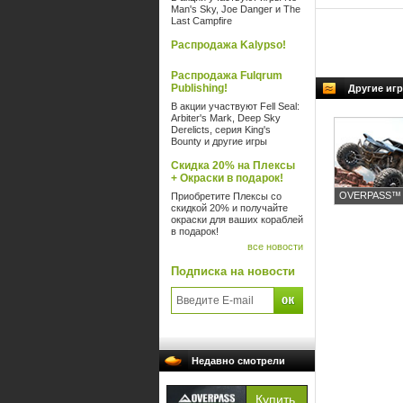
Man's Sky, Joe Danger и The
Last Campfire
Распродажа Kalypso!
Распродажа Fulqrum
Publishing!
Другие иг
В акции участвуют Fell Seal:
Arbiter's Mark, Deep Sky
Derelicts, серия King's
Bounty и другие игры
Скидка 20% на Плексы
+ Окраски в подарок!
OVERPASS™ 
Приобретите Плексы со
скидкой 20% и получайте
окраски для ваших кораблей
в подарок!
все новости
Подписка на новости
Недавно смотрели