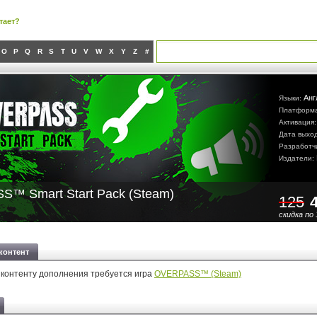
тает?
O
P
Q
R
S
T
U
V
W
X
Y
Z
#
Анг
Языки:
Платформ
Активация
Дата выхо
Разработч
Издатели:
™ Smart Start Pack (Steam)
125
скидка по 
контент
 контенту дополнения требуется игра
OVERPASS™ (Steam)