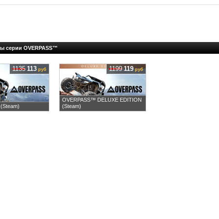
ры серии OVERPASS™
1135
113
1199
119
руб
руб
OVERPASS™ DELUXE EDITION
(Steam)
(Steam)