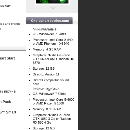
 между
Системные требования
cles and brands
s.
Минимальные:
OS: Windows® 7 64bits
Processor: Intel Core i3-540
or AMD Phenom II X4 940
Memory: 4 GB RAM
Graphics: Nvidia GeForce
rt Start
GTX 560 or AMD Radeon HD
6870
Storage: 12 GB
Directx: Version 11
DirectX compatible sound
card
Рекомендуемые:
ь игру» в
OS: Windows® 7 64bits
Processor: Intel Core i5-6600
t Pack
or AMD Ryzen 5 1600
Memory: 8 GB RAM
S™ Smart
Graphics: Nvidia GeForce
GTX 1060 3 Go or Radeon
RX 580 4 Go
Storage: 12 GB