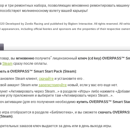
ор и три ремонтных набора, позволяющих мгновенно ремонтировать машину
способствуют молниеносному взлету вашей карьеры!
eveloped by Zordix Racing and published by Bigben Interactive. All rights reserved. All vehi
appearances, including official liveries and sponsors are the properties of their respective owner
*
товар, вы
мгновенно
получите
лицензионный
ключ (cd key) OVERPASS™ Sma
в
Steam
сразу после оплаты.
рать в OVERPASS™ Smart Start Pack (Steam)
:
тановлен Steam клиент,
скачайте
и установите его .
свой аккаунт Steam или
зарегистрируйте
новый, если у вас его еще нет.
ункт «Активировать через Steam...» в разделе «Игры» либо нажмите «Добавит
ем углу приложения и выберите там «Активировать через Steam...».
юч активации (для его получения необходимо
купить OVERPASS™ Smart Star
о игра отобразится в разделе «Библиотека», и вы сможете
скачать OVERPAS
 (Steam)
.
арительных заказов ключ выдается за день или в день выхода игры.