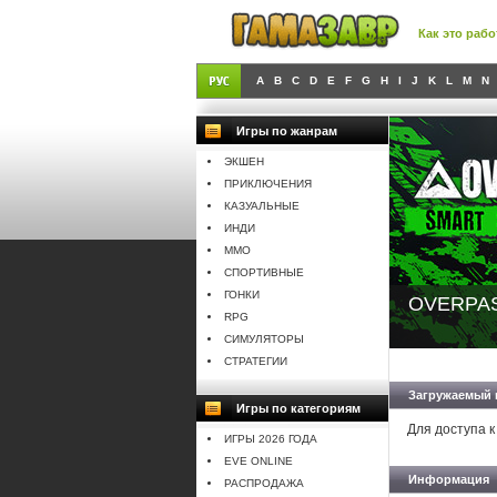
Как это рабо
A
B
C
D
E
F
G
H
I
J
K
L
M
N
Игры по жанрам
ЭКШЕН
ПРИКЛЮЧЕНИЯ
КАЗУАЛЬНЫЕ
ИНДИ
MMO
СПОРТИВНЫЕ
ГОНКИ
OVERPASS
RPG
СИМУЛЯТОРЫ
СТРАТЕГИИ
Загружаемый 
Игры по категориям
Для доступа к
ИГРЫ 2026 ГОДА
EVE ONLINE
Информация
РАСПРОДАЖА