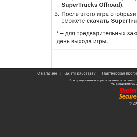
SuperTrucks Offroad
).
После этого игра отобрази
сможете
скачать SuperTru
* – для предварительных зак
день выхода игры.
О магазине
|
Как это работает?
|
Партнерская прогр
Все продаваемые игры получены по прямым 
Мы гарантируем 
© 2