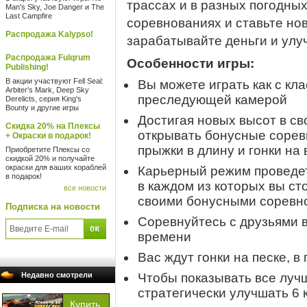
трассах и в разных погодных
Man's Sky, Joe Danger и The
Last Campfire
соревнованиях и ставьте но
Распродажа Kalypso!
зарабатывайте деньги и улу
Распродажа Fulqrum
Особенности игры:
Publishing!
В акции участвуют Fell Seal:
Вы можете играть как с кла
Arbiter's Mark, Deep Sky
преследующей камерой
Derelicts, серия King's
Bounty и другие игры
Достигая новых высот в св
Скидка 20% на Плексы
открывать бонусные соревн
+ Окраски в подарок!
прыжки в длину и гонки на 
Приобретите Плексы со
скидкой 20% и получайте
окраски для ваших кораблей
Карьерный режим проведет
в подарок!
в каждом из которых вы ст
все новости
своими бонусными соревн
Подписка на новости
Соревнуйтесь с друзьями 
времени
Вас ждут гонки на песке, в 
Недавно смотрели
Чтобы показывать все лучш
стратегически улучшать 6 