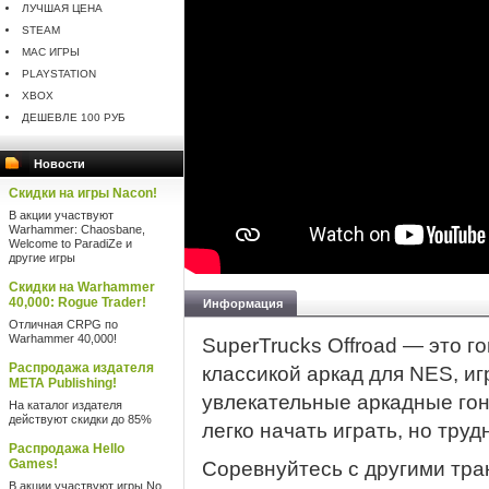
ЛУЧШАЯ ЦЕНА
STEAM
MAC ИГРЫ
PLAYSTATION
XBOX
ДЕШЕВЛЕ 100 РУБ
Новости
Скидки на игры Nacon!
В акции участвуют
Warhammer: Chaosbane,
Welcome to ParadiZe и
другие игры
Скидки на Warhammer
40,000: Rogue Trader!
Информация
Отличная CRPG по
Warhammer 40,000!
SuperTrucks Offroad — это г
Распродажа издателя
классикой аркад для NES, иг
META Publishing!
увлекательные аркадные гон
На каталог издателя
действуют скидки до 85%
легко начать играть, но тру
Распродажа Hello
Games!
Соревнуйтесь с другими тр
В акции участвуют игры No