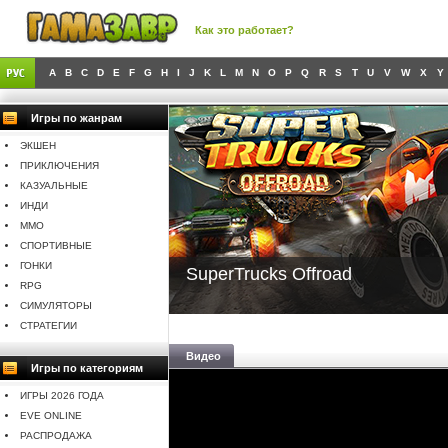
Как это работает?
A
B
C
D
E
F
G
H
I
J
K
L
M
N
O
P
Q
R
S
T
U
V
W
X
Y
Игры по жанрам
ЭКШЕН
ПРИКЛЮЧЕНИЯ
КАЗУАЛЬНЫЕ
ИНДИ
MMO
СПОРТИВНЫЕ
ГОНКИ
SuperTrucks Offroad
RPG
СИМУЛЯТОРЫ
СТРАТЕГИИ
Видео
Игры по категориям
ИГРЫ 2026 ГОДА
EVE ONLINE
РАСПРОДАЖА