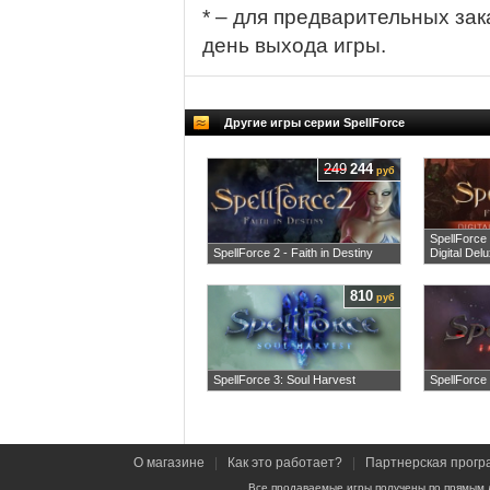
* – для предварительных зак
день выхода игры.
Другие игры серии SpellForce
249
244
руб
SpellForce 
SpellForce 2 - Faith in Destiny
Digital Del
810
руб
SpellForce 3: Soul Harvest
SpellForce 
О магазине
|
Как это работает?
|
Партнерская прогр
Все продаваемые игры получены по прямым 