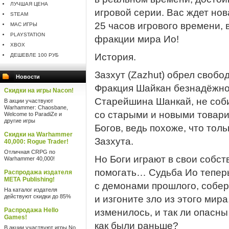
ЛУЧШАЯ ЦЕНА
игровой серии. Вас ждет но
STEAM
25 часов игрового времени, 
MAC ИГРЫ
PLAYSTATION
фракции мира Ио!
XBOX
История.
ДЕШЕВЛЕ 100 РУБ
Зазхут (Zazhut) обрел свобо
Новости
Фракция Шайкан безнадёжно 
Скидки на игры Nacon!
Старейшина Шанкай, не соб
В акции участвуют
Warhammer: Chaosbane,
со старыми и новыми товари
Welcome to ParadiZe и
другие игры
Богов, ведь похоже, что тол
Скидки на Warhammer
Зазхута.
40,000: Rogue Trader!
Отличная CRPG по
Но Боги играют в свои собс
Warhammer 40,000!
помогать… Судьба Ио теперь
Распродажа издателя
META Publishing!
с демонами прошлого, собе
На каталог издателя
действуют скидки до 85%
и изгоните зло из этого мира
Распродажа Hello
изменилось, и так ли опасны
Games!
как были раньше?
В акции участвуют игры No