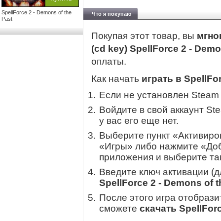
SpellForce 2 - Demons of the
Что я покупаю
Past
Покупая этот товар, вы
мгно
(cd key) SpellForce 2 - Demo
оплаты.
Как начать
играть в SpellFor
Если не установлен Steam
Войдите в свой аккаунт St
у вас его еще нет.
Выберите пункт «Активиров
«Игры» либо нажмите «Доб
приложения и выберите там
Введите ключ активации (
SpellForce 2 - Demons of t
После этого игра отобрази
сможете
скачать SpellForc