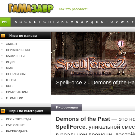
Как это работает?
A
B
C
D
E
F
G
H
I
J
K
L
M
N
O
P
Q
R
S
T
U
V
W
X
Y
Игры по жанрам
ЭКШЕН
ПРИКЛЮЧЕНИЯ
КАЗУАЛЬНЫЕ
ИНДИ
MMO
СПОРТИВНЫЕ
ГОНКИ
SpellForce 2 - Demons of the Pa
RPG
СИМУЛЯТОРЫ
СТРАТЕГИИ
Информация
Игры по категориям
Demons of the Past
— это но
ИГРЫ 2026 ГОДА
EVE ONLINE
SpellForce
, уникальной сме
РАСПРОДАЖА
в реальном времени, досто