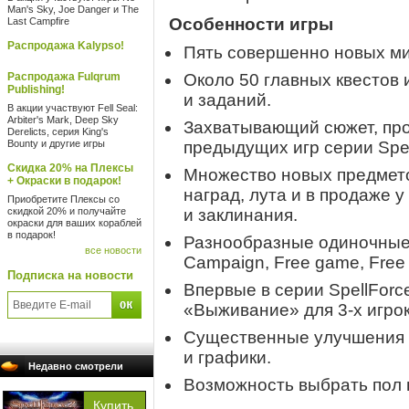
Man's Sky, Joe Danger и The
Особенности игры
Last Campfire
Распродажа Kalypso!
Пять совершенно новых мир
Распродажа Fulqrum
Около 50 главных квестов 
Publishing!
и заданий.
В акции участвуют Fell Seal:
Arbiter's Mark, Deep Sky
Захватывающий сюжет, пр
Derelicts, серия King's
Bounty и другие игры
предыдущих игр серии Spel
Скидка 20% на Плексы
Множество новых предмето
+ Окраски в подарок!
наград, лута и в продаже 
Приобретите Плексы со
скидкой 20% и получайте
и заклинания.
окраски для ваших кораблей
в подарок!
Разнообразные одиночные
все новости
Campaign, Free game, Free 
Подписка на новости
Впервые в серии SpellFor
«Выживание» для
3-х
игрок
Существенные улучшения 
и графики.
Недавно смотрели
Возможность выбрать пол 