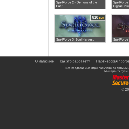
SpellForce 2 - Demons of the
SpellForce 
Past
Digital Del
810
руб
SpellForce 3: Soul Harvest
SpellForce 
О магазине
|
Как это работает?
|
Партнерская прогр
Все продаваемые игры получены по прямым 
Мы гарантируем 
© 2