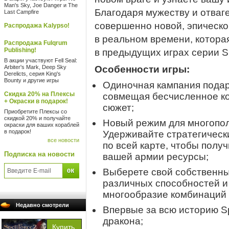
Man's Sky, Joe Danger и The
Благодаря мужеству и отваге
Last Campfire
совершенно новой, эпическо
Распродажа Kalypso!
в реальном времени, котора
Распродажа Fulqrum
Publishing!
в предыдущих играх серии Sp
В акции участвуют Fell Seal:
Arbiter's Mark, Deep Sky
Особенности игры:
Derelicts, серия King's
Bounty и другие игры
Одиночная кампания подар
Скидка 20% на Плексы
совмещая бесчисленное ко
+ Окраски в подарок!
сюжет;
Приобретите Плексы со
скидкой 20% и получайте
Новый режим для многопол
окраски для ваших кораблей
в подарок!
Удерживайте стратегическ
все новости
по всей карте, чтобы полу
Подписка на новости
вашей армии ресурсы;
Выберете свой собственны
различных способностей и
многообразие комбинаций 
Недавно смотрели
Впервые за всю историю S
дракона;