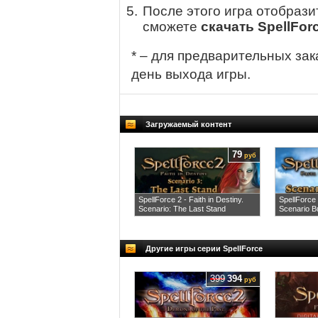
После этого игра отобрази
сможете
скачать SpellForce
* – для предварительных зак
день выхода игры.
Загружаемый контент
79
руб
SpellForce 2 - Faith in Destiny.
SpellForce 
Scenario: The Last Stand
Scenario B
Другие игры серии SpellForce
399
394
руб