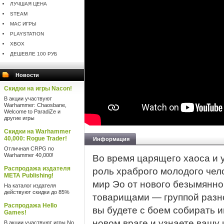
ЛУЧШАЯ ЦЕНА
STEAM
MAC ИГРЫ
PLAYSTATION
XBOX
ДЕШЕВЛЕ 100 РУБ
Новости
Скидки на игры Nacon!
В акции участвуют
Warhammer: Chaosbane,
Welcome to ParadiZe и
другие игры
Скидки на Warhammer
40,000: Rogue Trader!
Информация
Отличная CRPG по
Warhammer 40,000!
Во время царящего хаоса и 
Распродажа издателя
роль храброго молодого чел
META Publishing!
мир Эо от нового безымянно
На каталог издателя
действуют скидки до 85%
товарищами — группой разн
Распродажа Hello
вы будете с боем собирать
Games!
новом враге и узнаете вашу 
В акции участвуют игры No