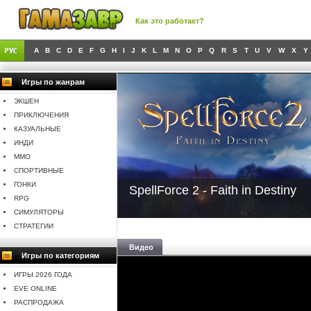
Как это работает?
A
B
C
D
E
F
G
H
I
J
K
L
M
N
O
P
Q
R
S
T
U
V
W
X
Y
Игры по жанрам
ЭКШЕН
ПРИКЛЮЧЕНИЯ
КАЗУАЛЬНЫЕ
ИНДИ
MMO
СПОРТИВНЫЕ
ГОНКИ
SpellForce 2 - Faith in Destiny
RPG
СИМУЛЯТОРЫ
СТРАТЕГИИ
Видео
Игры по категориям
ИГРЫ 2026 ГОДА
EVE ONLINE
РАСПРОДАЖА