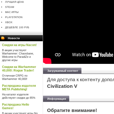
ЛУЧШАЯ ЦЕНА
STEAM
MAC ИГРЫ
PLAYSTATION
XBOX
ДЕШЕВЛЕ 100 РУБ
Новости
Скидки на игры Nacon!
В акции участвуют
Warhammer: Chaosbane,
Welcome to ParadiZe и
другие игры
Скидки на Warhammer
40,000: Rogue Trader!
Загружаемый контент
Отличная CRPG по
Для доступа к контенту доп
Warhammer 40,000!
Civilization V
Распродажа издателя
META Publishing!
На каталог издателя
действуют скидки до 85%
Информация
Распродажа Hello
Games!
Обратите внимание!
В акции участвуют игры No