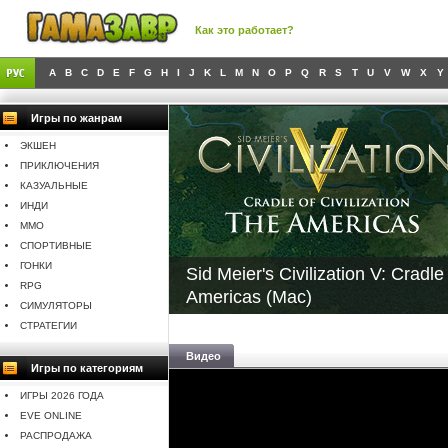
Как это работает?
A
B
C
D
E
F
G
H
I
J
K
L
M
N
O
P
Q
R
S
T
U
V
W
X
Y
Игры по жанрам
ЭКШЕН
ПРИКЛЮЧЕНИЯ
КАЗУАЛЬНЫЕ
ИНДИ
MMO
СПОРТИВНЫЕ
ГОНКИ
Sid Meier's Civilization V: Cradle
RPG
Americas (Mac)
СИМУЛЯТОРЫ
СТРАТЕГИИ
Видео
Игры по категориям
ИГРЫ 2026 ГОДА
EVE ONLINE
РАСПРОДАЖА