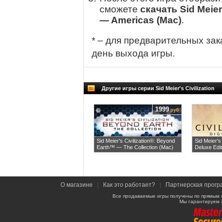
сможете
скачать Sid Meier'
— Americas (Mac)
.
* – для предварительных зак
день выхода игры.
Другие игры серии Sid Meier's Civilization
1999
руб
Sid Meier's Civilization®: Beyond
Sid Meier's 
Earth™ — The Collection (Mac)
Deluxe Edi
О магазине
|
Как это работает?
|
Партнерская прогр
Все продаваемые игры получены по прямым 
Мы гарантируем 