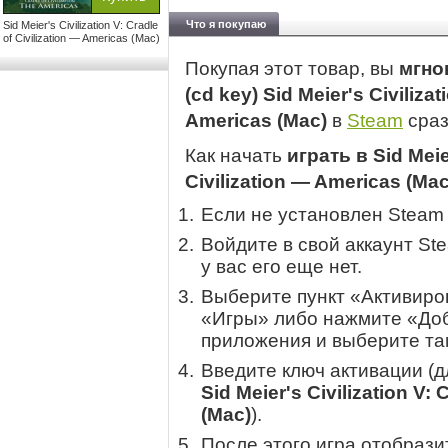
Что я покупаю
Sid Meier's Civilization V: Cradle
of Civilization — Americas (Mac)
Покупая этот товар, вы
мгно
(cd key) Sid Meier's Civilizat
Americas (Mac)
в
Steam
сраз
Как начать
играть в Sid Meier
Civilization — Americas (Mac
Если не установлен Steam
Войдите в свой аккаунт St
у вас его еще нет.
Выберите пункт «Активиров
«Игры» либо нажмите «Доб
приложения и выберите там
Введите ключ активации (
Sid Meier's Civilization V:
(Mac)
).
После этого игра отобрази