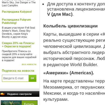
Man's Sky, Joe Danger и The
Для доступа к контенту до
Last Campfire
установлена лицензионна
Распродажа Kalypso!
V (для Mac)
.
Распродажа Fulqrum
Publishing!
Колыбель цивилизации
В акции участвуют Fell Seal:
Arbiter's Mark, Deep Sky
Карты, вышедшие в серии «
Derelicts, серия King's
Bounty и другие игры
реально существующие реги
Скидка 20% на Плексы
человеческой цивилизации. 
+ Окраски в подарок!
Приобретите Плексы со
выбрать абстрактного лидер
скидкой 20% и получайте
окраски для ваших кораблей
исторический персонаж. Лю
в подарок!
в редакторе World Builder.
все новости
Подписка на новости
«Америки» (Americas).
На карте представлены терр
Мезоамерика, от перуанских 
Мексики, и когда-то насел
Недавно смотрели
культурами.