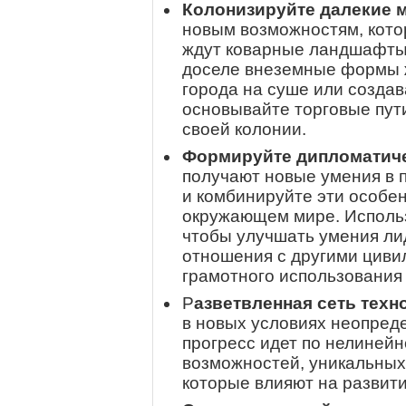
Колонизируйте далекие 
новым возможностям, кото
ждут коварные ландшафты
доселе внеземные формы 
города на суше или создав
основывайте торговые пут
своей колонии.
Формируйте дипломатич
получают новые умения в 
и комбинируйте эти особен
окружающем мире. Использ
чтобы улучшать умения ли
отношения с другими циви
грамотного использования
Р
азветвленная сеть техн
в новых условиях неопред
прогресс идет по нелиней
возможностей, уникальных 
которые влияют на развити