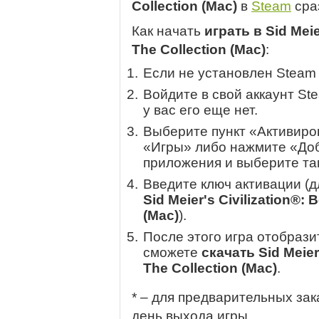
Collection (Mac)
в
Steam
сра
Как начать
играть в Sid Mei
The Collection (Mac)
:
Если не установлен Steam
Войдите в свой аккаунт St
у вас его еще нет.
Выберите пункт «Активиров
«Игры» либо нажмите «Доб
приложения и выберите там
Введите ключ активации (
Sid Meier's Civilization®:
(Mac)
).
После этого игра отобрази
сможете
скачать Sid Meier
The Collection (Mac)
.
* – для предварительных зак
день выхода игры.