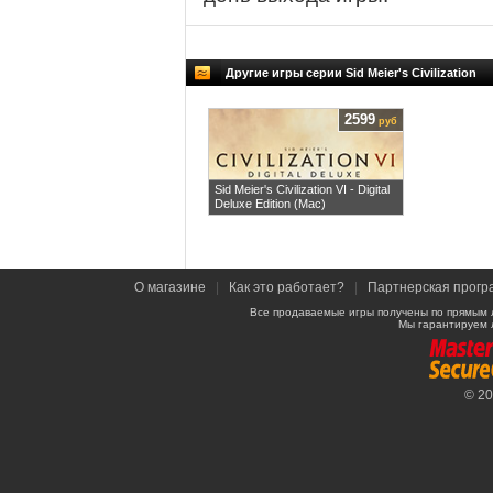
Другие игры серии Sid Meier's Civilization
2599
руб
Sid Meier's Civilization VI - Digital
Deluxe Edition (Mac)
О магазине
|
Как это работает?
|
Партнерская прогр
Все продаваемые игры получены по прямым 
Мы гарантируем 
© 2