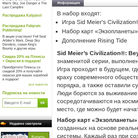
Информация
Man's Sky, Joe Danger и The
Last Campfire
В набор входят:
Распродажа Kalypso!
Игра Sid Meier's Civilizati
Распродажа Fulqrum
Publishing!
Набор карт «Экзопланеты»
В акции участвуют Fell Seal:
Дополнение Rising Tide
Arbiter's Mark, Deep Sky
Derelicts, серия King's
Bounty и другие игры
Sid Meier’s Civilization®: 
Скидка 20% на Плексы
знаменитой серии, выполнен
+ Окраски в подарок!
Приобретите Плексы со
Игра проходит в будущем, г
скидкой 20% и получайте
окраски для ваших кораблей
краху современного обществ
в подарок!
порядка, а также оставили с
все новости
Люди борются за выживание,
Подписка на новости
сосредотачиваются на косми
место, где можно будет нача
Набор карт «Экзопланеты»
Недавно смотрели
созданных на основе реаль
системы. Каждый раз при со