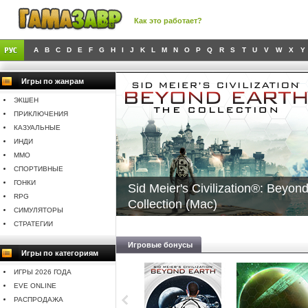
Как это работает?
A
B
C
D
E
F
G
H
I
J
K
L
M
N
O
P
Q
R
S
T
U
V
W
X
Y
Игры по жанрам
ЭКШЕН
ПРИКЛЮЧЕНИЯ
КАЗУАЛЬНЫЕ
ИНДИ
MMO
СПОРТИВНЫЕ
ГОНКИ
Sid Meier's Civilization®: Beyo
RPG
Collection (Mac)
СИМУЛЯТОРЫ
СТРАТЕГИИ
Игровые бонусы
Игры по категориям
ИГРЫ 2026 ГОДА
EVE ONLINE
РАСПРОДАЖА