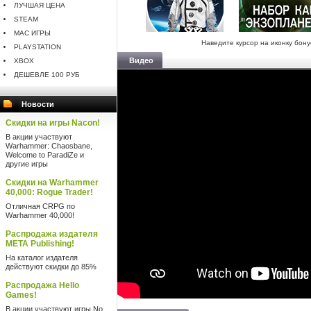
ЛУЧШАЯ ЦЕНА
STEAM
MAC ИГРЫ
Наведите курсор на иконку бон
PLAYSTATION
Видео
XBOX
ДЕШЕВЛЕ 100 РУБ
Новости
Скидки на игры Nacon!
В акции участвуют
Warhammer: Chaosbane,
Welcome to ParadiZe и
другие игры
Скидки на Warhammer
40,000: Rogue Trader!
Отличная CRPG по
Warhammer 40,000!
Распродажа издателя
META Publishing!
На каталог издателя
действуют скидки до 85%
Распродажа Hello
Games!
В акции участвуют игры No