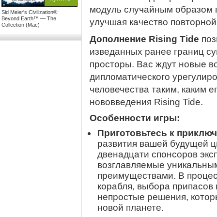
модуль случайным образом 
Sid Meier's Civilization®:
Beyond Earth™ — The
улучшая качество повторной
Collection (Mac)
Дополнение Rising Tide
поз
изведанных ранее границ су
просторы. Вас ждут новые 
дипломатического урегулиро
человечества таким, каким е
нововведения Rising Tide.
Особенности игры:
Приготовьтесь к приклю
развития вашей будущей ц
двенадцати спонсоров экс
возглавляемые уникальны
преимуществами. В процес
корабля, выбора припасов 
непростые решения, котор
новой планете.