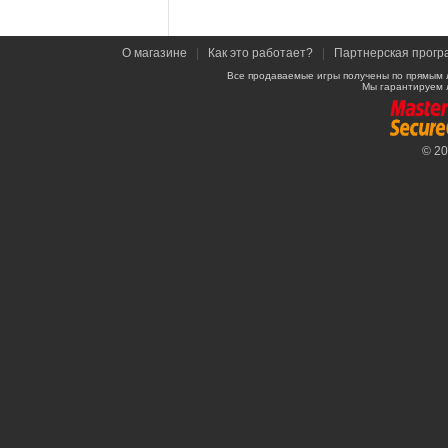
О магазине
|
Как это работает?
|
Партнерская прогр
Все продаваемые игры получены по прямым 
Мы гарантируем 
© 2