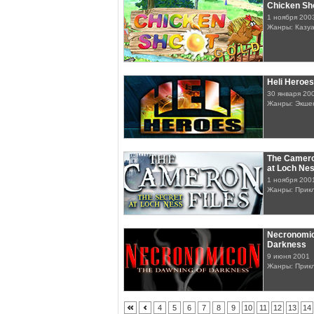
Chicken Sho
1 ноября 200
Жанры: Казу
Heli Heroes
30 января 20
Жанры: Экше
The Cameron
at Loch Ne
1 ноября 200
Жанры: Прик
Necronomic
Darkness
9 июня 2001
Жанры: Прик
4
5
6
7
8
9
10
11
12
13
14