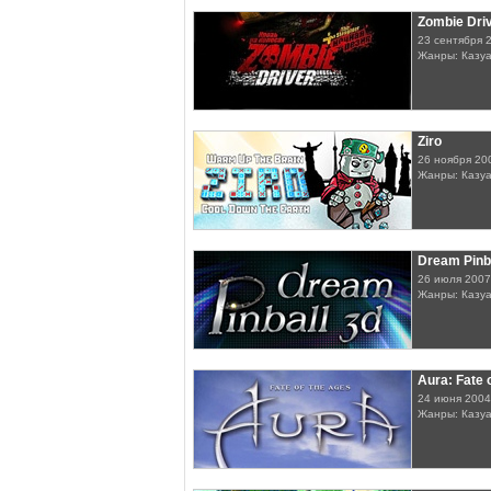
Zombie Driv
23 сентября 
Жанры: Казу
Ziro
26 ноября 20
Жанры: Казу
Dream Pinb
26 июля 2007
Жанры: Казу
Aura: Fate 
24 июня 2004
Жанры: Казу