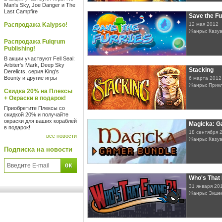
Man's Sky, Joe Danger и The
Last Campfire
Save the Fu
Распродажа Kalypso!
12 мая 2012
Жанры: Казу
Распродажа Fulqrum
Publishing!
В акции участвуют Fell Seal:
Arbiter's Mark, Deep Sky
Stacking
Derelicts, серия King's
Bounty и другие игры
6 марта 2012
Жанры: Прик
Скидка 20% на Плексы
+ Окраски в подарок!
Приобретите Плексы со
скидкой 20% и получайте
окраски для ваших кораблей
Magicka: G
в подарок!
18 сентября 
все новости
Жанры: Казу
Подписка на новости
Who's That 
31 января 20
Жанры: Экшен