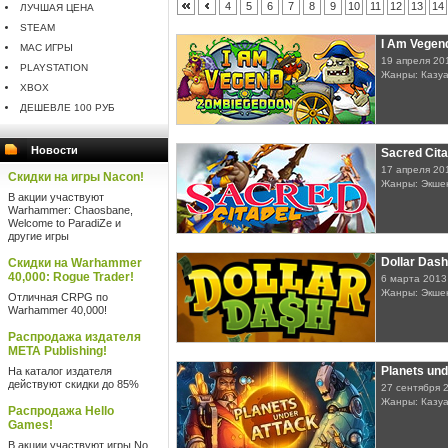
4
5
6
7
8
9
10
11
12
13
14
ЛУЧШАЯ ЦЕНА
STEAM
I Am Vegen
MAC ИГРЫ
19 апреля 20
PLAYSTATION
Жанры: Казу
XBOX
ДЕШЕВЛЕ 100 РУБ
Новости
Sacred Cita
17 апреля 20
Скидки на игры Nacon!
Жанры: Экшен
В акции участвуют
Warhammer: Chaosbane,
Welcome to ParadiZe и
другие игры
Dollar Dash
Скидки на Warhammer
40,000: Rogue Trader!
6 марта 2013
Жанры: Экшен
Отличная CRPG по
Warhammer 40,000!
Распродажа издателя
META Publishing!
Planets und
На каталог издателя
действуют скидки до 85%
27 сентября 
Жанры: Казуа
Распродажа Hello
Games!
В акции участвуют игры No