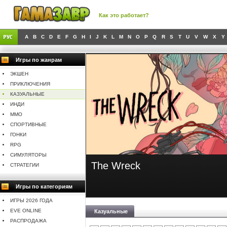
Как это работает?
A
B
C
D
E
F
G
H
I
J
K
L
M
N
O
P
Q
R
S
T
U
V
W
X
Y
Игры по жанрам
ЭКШЕН
ПРИКЛЮЧЕНИЯ
КАЗУАЛЬНЫЕ
ИНДИ
MMO
СПОРТИВНЫЕ
ГОНКИ
RPG
СИМУЛЯТОРЫ
The Wreck
СТРАТЕГИИ
Игры по категориям
ИГРЫ 2026 ГОДА
EVE ONLINE
Казуальные
РАСПРОДАЖА