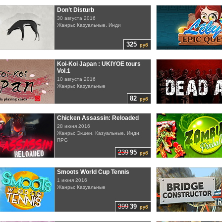
Don’t Disturb
30 августа 2016
Жанры: Казуальные, Инди
325
руб
Koi-Koi Japan : UKIYOE tours
Vol.1
10 августа 2016
Жанры: Казуальные
82
руб
Chicken Assassin: Reloaded
28 июня 2016
Жанры: Экшен, Казуальные, Инди,
RPG
239
95
руб
Smoots World Cup Tennis
1 июня 2016
Жанры: Казуальные
399
39
руб