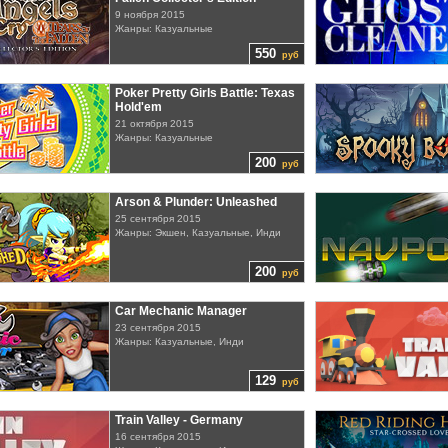
9 ноября 2015
Жанры: Казуальные
550
руб
Poker Pretty Girls Battle: Texas
Hold'em
21 октября 2015
Жанры: Казуальные
200
руб
Arson & Plunder: Unleashed
25 сентября 2015
Жанры: Экшен, Казуальные, Инди
200
руб
Car Mechanic Manager
23 сентября 2015
Жанры: Казуальные, Инди
129
руб
Train Valley - Germany
16 сентября 2015