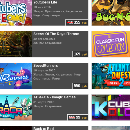
Youtubers Life
18 мая 2016
Жанры: Приключения, Казуальные,
Инди, Симуляторы
710
355
руб
Secret Of The Royal Throne
30 апреля 2016
Жанры: Казуальные
169
руб
SpeedRunners
16 апреля 2016
Жанры: Экшен, Казуальные, Инди,
Спортивные, Гонки
550
руб
ABRACA - Imagic Games
31 марта 2016
Жанры: Казуальные
999
99
руб
Back to Bed