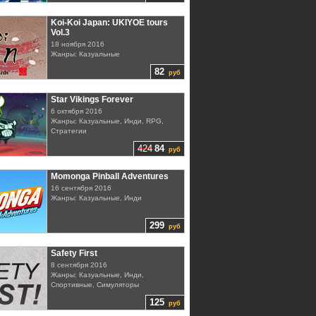
Koi-Koi Japan: UKIYOE tours
Vol.3
18 ноября 2016
Жанры: Казуальные
82
руб
Star Vikings Forever
6 октября 2016
Жанры: Казуальные, Инди, RPG,
Стратегии
424
84
руб
Momonga Pinball Adventures
16 сентября 2016
Жанры: Казуальные, Инди
299
руб
Safety First
8 сентября 2016
Жанры: Казуальные, Инди,
Спортивные, Симуляторы
125
руб