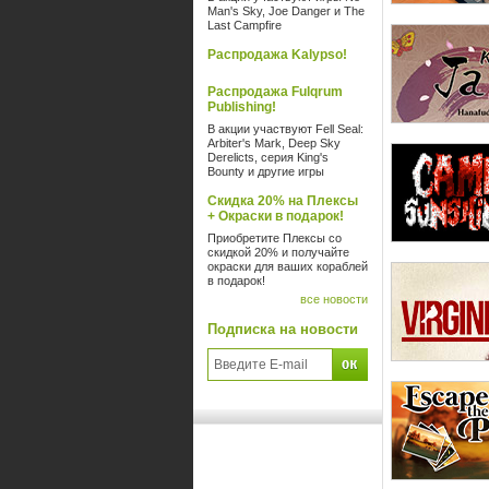
Man's Sky, Joe Danger и The
Last Campfire
Распродажа Kalypso!
Распродажа Fulqrum
Publishing!
В акции участвуют Fell Seal:
Arbiter's Mark, Deep Sky
Derelicts, серия King's
Bounty и другие игры
Скидка 20% на Плексы
+ Окраски в подарок!
Приобретите Плексы со
скидкой 20% и получайте
окраски для ваших кораблей
в подарок!
все новости
Подписка на новости