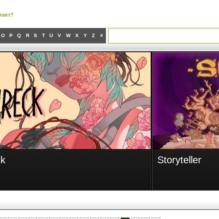
тает?
O
P
Q
R
S
T
U
V
W
X
Y
Z
#
r
Backfirewall_