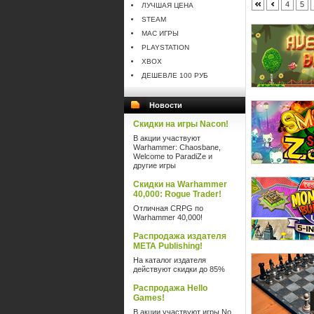
4
5
ЛУЧШАЯ ЦЕНА
STEAM
MAC ИГРЫ
PLAYSTATION
XBOX
ДЕШЕВЛЕ 100 РУБ
Новости
Скидки на игры Nacon!
В акции участвуют
Warhammer: Chaosbane,
Welcome to ParadiZe и
другие игры
Скидки на Warhammer
40,000: Rogue Trader!
Отличная CRPG по
Warhammer 40,000!
Распродажа издателя
META Publishing!
На каталог издателя
действуют скидки до 85%
Распродажа Hello
Games!
В акции участвуют игры No