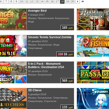
6
7
8
9
10
11
12
13
14
15
16
17
18
19
20
Avenger Bird
5 января 2017
Жанры: Приключения, Казуальные,
Инди
165
руб
Smoots Tennis Survival Zombie
20 декабря 2016
Жанры: Казуальные, Инди,
Спортивные
169
16
руб
5-in-1 Pack - Monument
Builders: Destination USA
20 декабря 2016
Жанры: Казуальные
569
руб
3D Chess
6 декабря 2016
Жанры: Казуальные, Спортивные,
Симуляторы, Стратегии
133
руб