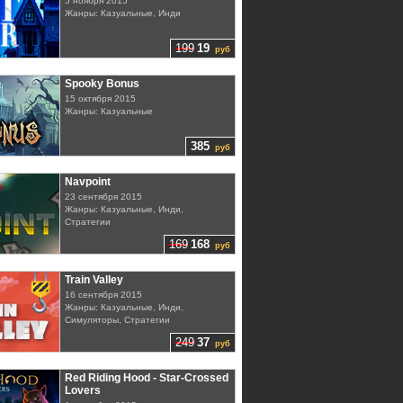
5 ноября 2015
Жанры: Казуальные, Инди
199
19
руб
Spooky Bonus
15 октября 2015
Жанры: Казуальные
385
руб
Navpoint
23 сентября 2015
Жанры: Казуальные, Инди,
Стратегии
169
168
руб
Train Valley
16 сентября 2015
Жанры: Казуальные, Инди,
Симуляторы, Стратегии
249
37
руб
Red Riding Hood - Star-Crossed
Lovers