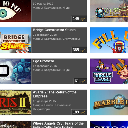
19 марта 2016
Жанры: Казуальные, Инди
149
руб
Bridge Constructor Stunts
23 февраля 2016
Жанры: Казуальные, Симуляторы
385
руб
Ego Protocol
17 февраля 2016
Жанры: Казуальные, Инди
61
руб
Avaris 2: The Return of the
Empress
15 декабря 2015
Жанры: Экшен, Казуальные,
Симуляторы
189
руб
Where Angels Cry: Tears of the
Fallen Collector's Edition