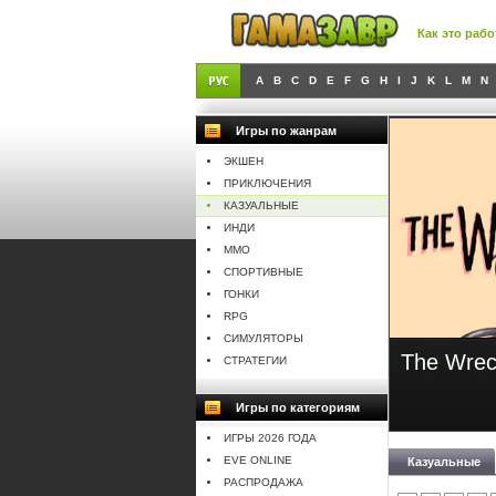
Как это рабо
A
B
C
D
E
F
G
H
I
J
K
L
M
N
Игры по жанрам
ЭКШЕН
ПРИКЛЮЧЕНИЯ
КАЗУАЛЬНЫЕ
ИНДИ
MMO
СПОРТИВНЫЕ
ГОНКИ
RPG
СИМУЛЯТОРЫ
Wreck
Storytelle
СТРАТЕГИИ
Игры по категориям
ИГРЫ 2026 ГОДА
EVE ONLINE
Казуальные
РАСПРОДАЖА