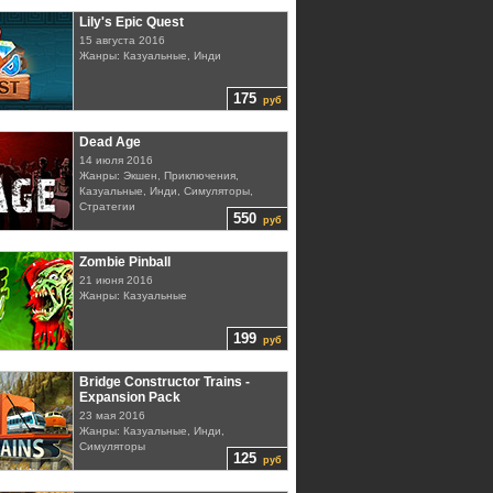
Lily's Epic Quest
15 августа 2016
Жанры: Казуальные, Инди
175
руб
Dead Age
14 июля 2016
Жанры: Экшен, Приключения,
Казуальные, Инди, Симуляторы,
Стратегии
550
руб
Zombie Pinball
21 июня 2016
Жанры: Казуальные
199
руб
Bridge Constructor Trains -
Expansion Pack
23 мая 2016
Жанры: Казуальные, Инди,
Симуляторы
125
руб