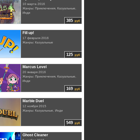
10 марта 2016
Жанры: Приключения, Казуальные,
Инди
385
руб
Fill up!
17 февраля 2016
Жанры: Казуальные
125
руб
Marcus Level
20 января 2016
Жанры: Приключения, Казуальные,
Инди
169
руб
Marble Duel
12 ноября 2015
Жанры: Казуальные, Инди
549
руб
Ghost Cleaner