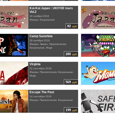
Koi-Koi Japan : UKIYOE tours
Vol.2
18 ноября 2016
Жанры: Казуальные
82
руб
Camp Sunshine
28 октября 2016
Жанры: Экшен, Приключения,
Казуальные, Инди
280
руб
Virginia
22 сентября 2016
Жанры: Приключения, Казуальные,
Инди
569
руб
Escape The Past
14 сентября 2016
Жанры: Приключения, Казуальные
199
руб