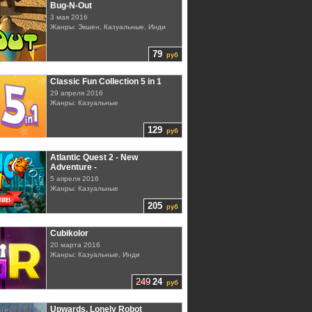
Bug-N-Out
3 мая 2016
Жанры: Экшен, Казуальные, Инди
79
руб
Classic Fun Collection 5 in 1
29 апреля 2016
Жанры: Казуальные
129
руб
Atlantic Quest 2 - New
Adventure -
5 апреля 2016
Жанры: Казуальные
205
руб
Cubikolor
20 марта 2016
Жанры: Казуальные, Инди
249
24
руб
Upwards, Lonely Robot