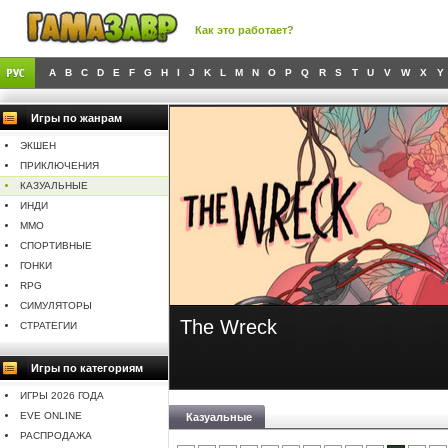
Как это работает?
A
B
C
D
E
F
G
H
I
J
K
L
M
N
O
P
Q
R
S
T
U
V
W
X
Y
Игры по жанрам
ЭКШЕН
ПРИКЛЮЧЕНИЯ
КАЗУАЛЬНЫЕ
ИНДИ
MMO
СПОРТИВНЫЕ
ГОНКИ
RPG
СИМУЛЯТОРЫ
he Wreck
Storyt
СТРАТЕГИИ
Игры по категориям
ИГРЫ 2026 ГОДА
EVE ONLINE
Казуальные
РАСПРОДАЖА