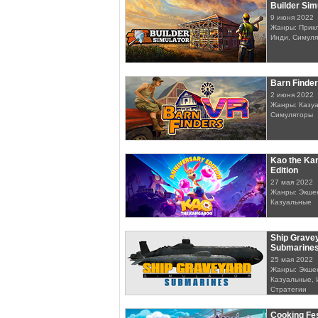
Builder Sim
9 июня 2022
Жанры: Прикл
Инди, Симуля
Barn Finde
2 июня 2022
Жанры: Казуа
Симуляторы
Kao the Ka
Edition
27 мая 2022
Жанры: Экшен
Казуальные
Ship Gravey
Submarine
25 мая 2022
Жанры: Экшен
Казуальные, 
Стратегии
Cooking Fes