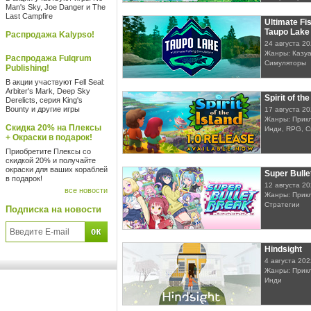
Man's Sky, Joe Danger и The
Last Campfire
Ultimate Fi
Taupo Lake
Распродажа Kalypso!
24 августа 2
Жанры: Казуа
Распродажа Fulqrum
Симуляторы
Publishing!
В акции участвуют Fell Seal:
Arbiter's Mark, Deep Sky
Spirit of the
Derelicts, серия King's
Bounty и другие игры
17 августа 2
Жанры: Прикл
Скидка 20% на Плексы
Инди, RPG, 
+ Окраски в подарок!
Приобретите Плексы со
скидкой 20% и получайте
окраски для ваших кораблей
Super Bulle
в подарок!
12 августа 2
все новости
Жанры: Прикл
Стратегии
Подписка на новости
Hindsight
4 августа 202
Жанры: Прикл
Инди