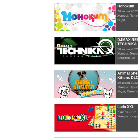
Hohokum
28 июля 2022
Жанры: Прикл
Инди
DJMAX RES
TECHNIKA 
28 июля 2022
Жанры: Экшен
Спортивные
Animal Shel
Kittens DL
25 июля 2022
Жанры: Прикл
Инди, Симул
Ludo XXL
7 июля 2022
Жанры: Казу