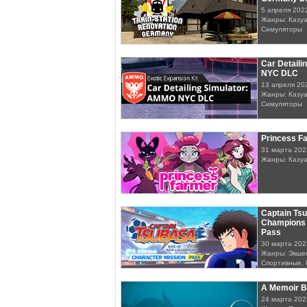
5 апреля 202
Жанры: Казуа
Симуляторы
Car Detaili
NYC DLC
13 апреля 20
Жанры: Казуа
Симуляторы
Princess F
31 марта 202
Жанры: Казу
Captain Tsu
Champions 
Pass
30 марта 202
Жанры: Экшен
Спортивные,
A Memoir B
24 марта 202