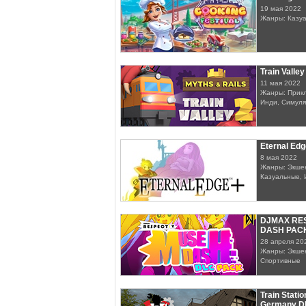
19 мая 2022
Жанры: Казу
Train Valle
11 мая 2022
Жанры: Прикл
Инди, Симуля
Eternal Edg
8 мая 2022
Жанры: Экшен
Казуальные, 
DJMAX RES
DASH PAC
28 апреля 20
Жанры: Экшен
Спортивные
Train Stati
Germany D