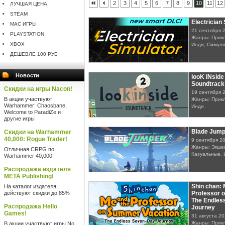
2
3
4
5
6
7
8
9
10
11
12
ЛУЧШАЯ ЦЕНА
STEAM
Electrician
MAC ИГРЫ
21 сентября 
PLAYSTATION
Жанры: Прикл
XBOX
Инди, Симул
ДЕШЕВЛЕ 100 РУБ
Новости
looK INside 
Soundtrack
Скидки на игры Nacon!
19 сентября 
В акции участвуют
Жанры: Прикл
Warhammer: Chaosbane,
Инди
Welcome to ParadiZe и
другие игры
Blade Jump
Скидки на Warhammer
40,000: Rogue Trader!
9 сентября 2
Жанры: Экшен
Отличная CRPG по
Казуальные, 
Warhammer 40,000!
Распродажа издателя
META Publishing!
Shin chan: 
На каталог издателя
действуют скидки до 85%
Professor 
The Endles
Распродажа Hello
Journey
Games!
31 августа 2
Жанры: Прик
В акции участвуют игры No