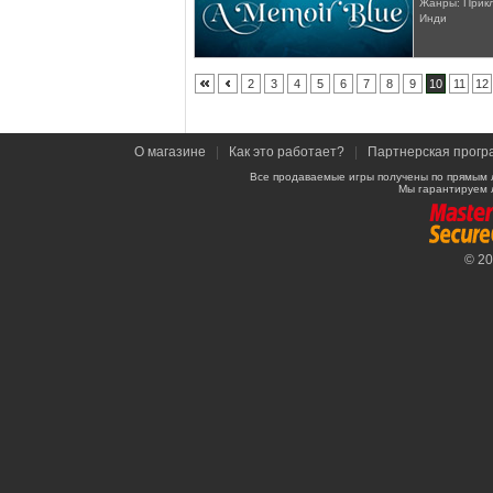
Жанры: Прикл
Инди
2
3
4
5
6
7
8
9
10
11
12
О магазине
|
Как это работает?
|
Партнерская прогр
Все продаваемые игры получены по прямым 
Мы гарантируем 
© 2