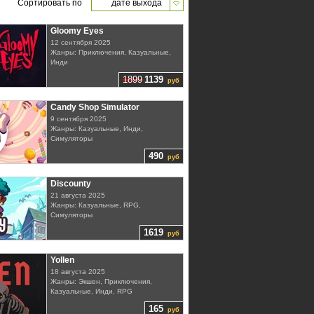
Сортировать по
дате выхода
Gloomy Eyes
12 сентября 2025
Жанры: Приключения, Казуальные,
Инди
1899
1139
руб
Candy Shop Simulator
9 сентября 2025
Жанры: Казуальные, Инди,
Симуляторы
490
руб
Discounty
21 августа 2025
Жанры: Казуальные, RPG,
Симуляторы
1619
руб
Yollen
18 августа 2025
Жанры: Экшен, Приключения,
Казуальные, Инди, RPG
165
руб