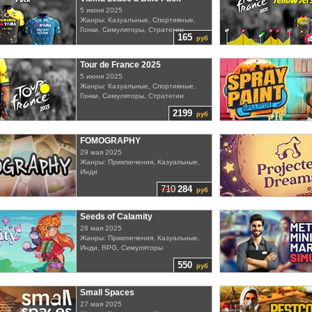
5 июня 2025
Жанры: Казуальные, Спортивные,
Гонки, Симуляторы, Стратегии
165
руб
Tour de France 2025
5 июня 2025
Жанры: Казуальные, Спортивные,
Гонки, Симуляторы, Стратегии
2199
руб
FOMOGRAPHY
29 мая 2025
Жанры: Приключения, Казуальные,
Инди
710
284
руб
Seeds of Calamity
28 мая 2025
Жанры: Приключения, Казуальные,
Инди, RPG, Симуляторы
550
руб
Small Spaces
27 мая 2025