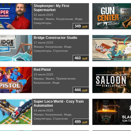
Shopkeeper: My First
Supermarket
22 июля 2025
Жанры: Экшен, Казуальные, Инди,
Симуляторы
349
руб
Bridge Constructor Studio
17 июля 2025
Жанры: Казуальные, Инди,
Симуляторы, Стратегии
460
руб
Red Pistol
15 июля 2025
Жанры: Экшен, Приключения,
Казуальные, Инди
444
руб
Super Loco World - Cozy Train
Automation
14 июля 2025
Жанры: Казуальные, Инди,
Симуляторы, Стратегии
499
руб