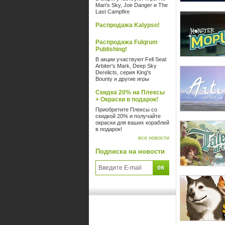
Man's Sky, Joe Danger и The
Last Campfire
Распродажа Kalypso!
Распродажа Fulqrum
Publishing!
В акции участвуют Fell Seal:
Arbiter's Mark, Deep Sky
Derelicts, серия King's
Bounty и другие игры
Скидка 20% на Плексы
+ Окраски в подарок!
Приобретите Плексы со
скидкой 20% и получайте
окраски для ваших кораблей
в подарок!
все новости
Подписка на новости