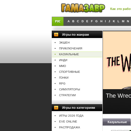
Как это рабо
A
B
C
D
E
F
G
H
I
J
K
L
M
N
Игры по жанрам
ЭКШЕН
ПРИКЛЮЧЕНИЯ
КАЗУАЛЬНЫЕ
ИНДИ
MMO
СПОРТИВНЫЕ
ГОНКИ
RPG
СИМУЛЯТОРЫ
Wreck
Storytelle
СТРАТЕГИИ
Игры по категориям
ИГРЫ 2026 ГОДА
EVE ONLINE
Казуальные
РАСПРОДАЖА