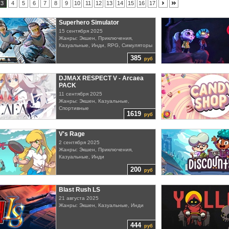
3
4
5
6
7
8
9
10
11
12
13
14
15
16
17
Superhero Simulator
15 сентября 2025
Жанры: Экшен, Приключения,
Казуальные, Инди, RPG, Симуляторы
385
руб
DJMAX RESPECT V - Arcaea
PACK
11 сентября 2025
Жанры: Экшен, Казуальные,
Спортивные
1619
руб
V's Rage
2 сентября 2025
Жанры: Экшен, Приключения,
Казуальные, Инди
200
руб
Blast Rush LS
21 августа 2025
Жанры: Экшен, Казуальные, Инди
444
руб