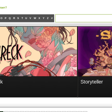
тает?
O
P
Q
R
S
T
U
V
W
X
Y
Z
#
r
Backfirewall_