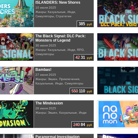
ISLANDERS: New Shores
10 июля 2025
Жанры: Казуальные, Инди,
Симуляторы, Стратегии
385
руб
The Black Signal: DLC Pack:
Monsters of Legend
30 июня 2025
Жанры: Казуальные, Инди, RPG,
Симуляторы
42
31
руб
Bambas!
27 июня 2025
Жанры: Экшен, Приключения,
Казуальные, Инди, Симуляторы
550
110
руб
The Mindvasion
26 июня 2025
Жанры: Экшен, Казуальные, Инди
240
84
руб
Paranormal Investigation