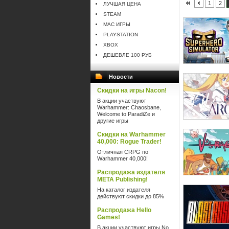
1
2
ЛУЧШАЯ ЦЕНА
STEAM
MAC ИГРЫ
PLAYSTATION
XBOX
ДЕШЕВЛЕ 100 РУБ
Новости
Скидки на игры Nacon!
В акции участвуют
Warhammer: Chaosbane,
Welcome to ParadiZe и
другие игры
Скидки на Warhammer
40,000: Rogue Trader!
Отличная CRPG по
Warhammer 40,000!
Распродажа издателя
META Publishing!
На каталог издателя
действуют скидки до 85%
Распродажа Hello
Games!
В акции участвуют игры No