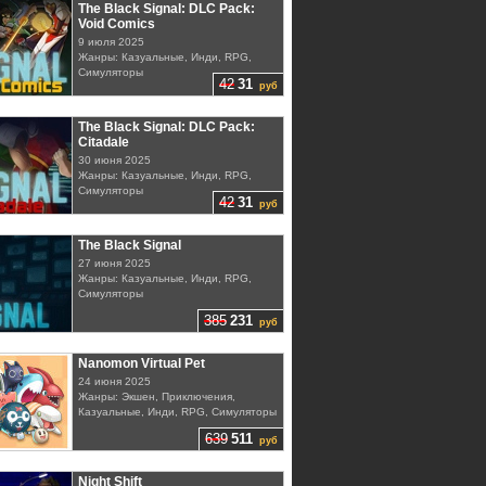
The Black Signal: DLC Pack:
Void Comics
9 июля 2025
Жанры: Казуальные, Инди, RPG,
Симуляторы
42
31
руб
The Black Signal: DLC Pack:
Citadale
30 июня 2025
Жанры: Казуальные, Инди, RPG,
Симуляторы
42
31
руб
The Black Signal
27 июня 2025
Жанры: Казуальные, Инди, RPG,
Симуляторы
385
231
руб
Nanomon Virtual Pet
24 июня 2025
Жанры: Экшен, Приключения,
Казуальные, Инди, RPG, Симуляторы
639
511
руб
Night Shift