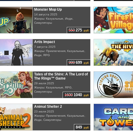
Monster Mop Up
14 августа 2025
Жанры: Казуальные, Инди,
Симуляторы
550
275
руб
Artis Impact
7 августа 2025
Жанры: Приключения, Казуальные,
Инди, RPG
999
699
руб
Tales of the Shire: A The Lord of
The Rings™ Game
29 июля 2025
Жанры: Казуальные, RPG,
Симуляторы
1600
1040
руб
Animal Shelter 2
23 июля 2025
Жанры: Приключения, Казуальные,
Инди, Симуляторы
849
руб