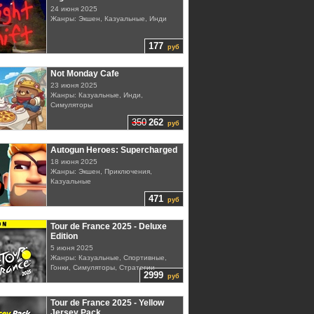
24 июня 2025
Жанры: Экшен, Казуальные, Инди
177
руб
Not Monday Cafe
23 июня 2025
Жанры: Казуальные, Инди,
Симуляторы
350
262
руб
Autogun Heroes: Supercharged
18 июня 2025
Жанры: Экшен, Приключения,
Казуальные
471
руб
Tour de France 2025 - Deluxe
Edition
5 июня 2025
Жанры: Казуальные, Спортивные,
Гонки, Симуляторы, Стратегии
2999
руб
Tour de France 2025 - Yellow
Jersey Pack