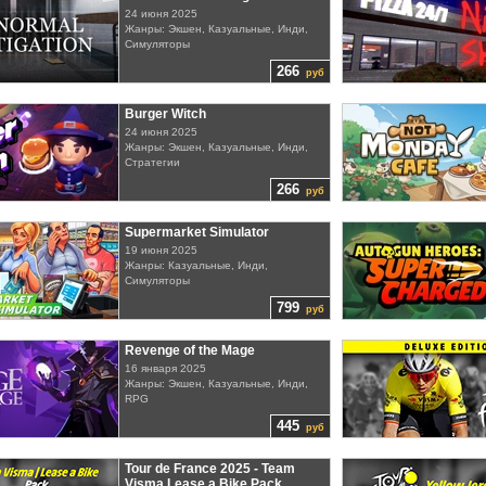
24 июня 2025
Жанры: Экшен, Казуальные, Инди,
Симуляторы
266
руб
Burger Witch
24 июня 2025
Жанры: Экшен, Казуальные, Инди,
Стратегии
266
руб
Supermarket Simulator
19 июня 2025
Жанры: Казуальные, Инди,
Симуляторы
799
руб
Revenge of the Mage
16 января 2025
Жанры: Экшен, Казуальные, Инди,
RPG
445
руб
Tour de France 2025 - Team
Visma Lease a Bike Pack