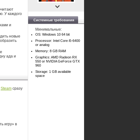
очитают
ю. У каждого
Системные требования
хами и
Минимальные:
OS: Windows 10 64 bit
одить новые
еобразить
Processor: Intel Core i5-6400
or analog
Memory: 8 GB RAM
не
дну ада и
Graphics: AMD Radeon RX
550 or NVIDIA GeForce GTX
960
Storage: 1 GB available
space
в
Steam
сразу
ь игру» в