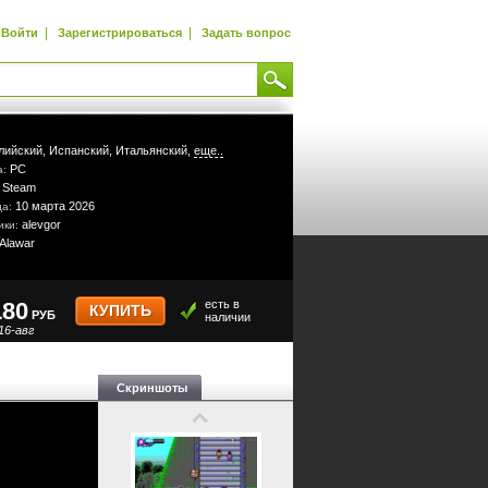
|
|
Войти
Зарегистрироваться
Задать вопрос
лийский,
Испанский,
Итальянский,
еще..
PC
а:
Steam
:
10 марта 2026
да:
alevgor
ики:
Alawar
180
есть в
КУПИТЬ
РУБ
наличии
16-авг
Скриншоты