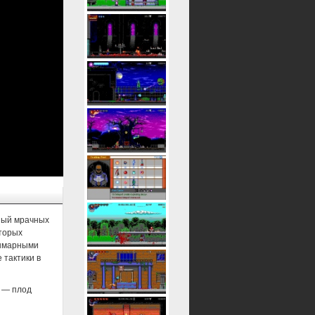
ный мрачных
оторых
ошмарными
 тактики в
ь — плод