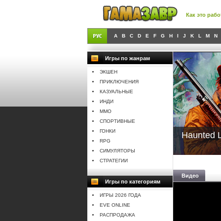
Как это рабо
A
B
C
D
E
F
G
H
I
J
K
L
M
N
Игры по жанрам
ЭКШЕН
ПРИКЛЮЧЕНИЯ
КАЗУАЛЬНЫЕ
ИНДИ
MMO
СПОРТИВНЫЕ
ГОНКИ
Haunted 
RPG
СИМУЛЯТОРЫ
СТРАТЕГИИ
Видео
Игры по категориям
ИГРЫ 2026 ГОДА
EVE ONLINE
РАСПРОДАЖА