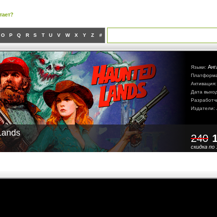
тает?
O
P
Q
R
S
T
U
V
W
X
Y
Z
#
Анг
Языки:
Платформ
Активация
Дата выхо
Разработч
Издатели:
Lands
240
скидка по 