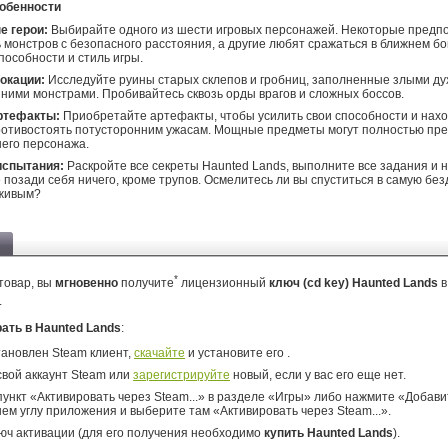
обенности
е герои:
Выбирайте одного из шести игровых персонажей. Некоторые предп
 монстров с безопасного расстояния, а другие любят сражаться в ближнем бо
способности и стиль игры.
окации:
Исследуйте руины старых склепов и гробниц, заполненные злыми ду
ними монстрами. Пробивайтесь сквозь орды врагов и сложных боссов.
ртефакты:
Приобретайте артефакты, чтобы усилить свои способности и нах
ротивостоять потусторонним ужасам. Мощные предметы могут полностью пр
его персонажа.
спытания:
Раскройте все секреты Haunted Lands, выполните все задания и 
 позади себя ничего, кроме трупов. Осмелитесь ли вы спуститься в самую без
 живым?
*
товар, вы
мгновенно
получите
лицензионный
ключ (cd key) Haunted Lands
.
рать в Haunted Lands
:
тановлен Steam клиент,
скачайте
и установите его .
свой аккаунт Steam или
зарегистрируйте
новый, если у вас его еще нет.
ункт «Активировать через Steam...» в разделе «Игры» либо нажмите «Добавит
ем углу приложения и выберите там «Активировать через Steam...».
юч активации (для его получения необходимо
купить Haunted Lands
).