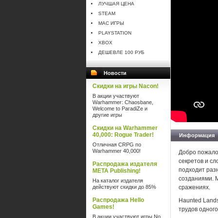
ЛУЧШАЯ ЦЕНА
STEAM
MAC ИГРЫ
PLAYSTATION
XBOX
ДЕШЕВЛЕ 100 РУБ
Новости
Скидки на игры Nacon!
В акции участвуют
Warhammer: Chaosbane,
Welcome to ParadiZe и
другие игры
Скидки на Warhammer
40,000: Rogue Trader!
Информация
Отличная CRPG по
Warhammer 40,000!
Добро пожало
секретов и с
Распродажа издателя
подходит раз
META Publishing!
созданиями. 
На каталог издателя
действуют скидки до 85%
сражениях.
Распродажа Hello
Haunted Lands
Games!
трудов одного
В акции участвуют игры No