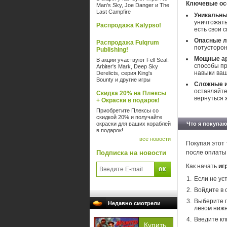
Ключевые ос
Man's Sky, Joe Danger и The
Last Campfire
Уникальны
уничтожать
Распродажа Kalypso!
есть свои 
Опасные л
Распродажа Fulqrum
потусторон
Publishing!
Мощные а
В акции участвуют Fell Seal:
способы п
Arbiter's Mark, Deep Sky
навыки ваш
Derelicts, серия King's
Bounty и другие игры
Сложные и
оставляйте
Скидка 20% на Плексы
вернуться
+ Окраски в подарок!
Приобретите Плексы со
скидкой 20% и получайте
окраски для ваших кораблей
Что я покупаю
в подарок!
все новости
Покупая этот 
Подписка на новости
после оплаты
Как начать
иг
Если не ус
Войдите в 
Выберите п
Недавно смотрели
левом нижн
Введите кл