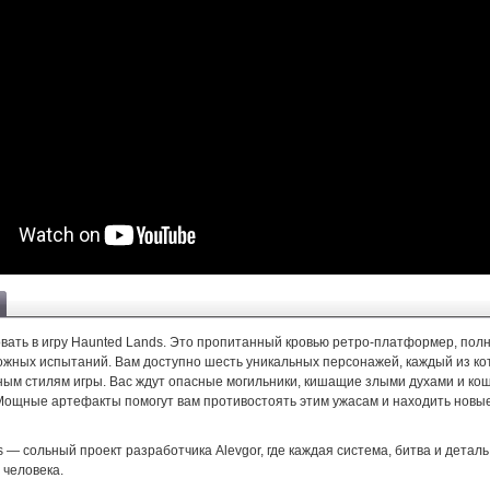
вать в игру Haunted Lands. Это пропитанный кровью ретро-платформер, пол
ложных испытаний. Вам доступно шесть уникальных персонажей, каждый из к
ным стилям игры. Вас ждут опасные могильники, кишащие злыми духами и к
Мощные артефакты помогут вам противостоять этим ужасам и находить новые
 — сольный проект разработчика Alevgor, где каждая система, битва и детал
 человека.