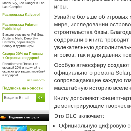
Man's Sky, Joe Danger и The
игры.
Last Campfire
Распродажа Kalypso!
Узнайте больше об игровых 
мире, исследовании остров
Распродажа Fulqrum
Publishing!
строительства базы. Благод
В акции участвуют Fell Seal:
Arbiter's Mark, Deep Sky
содержанию книга проводит в
Derelicts, серия King's
Bounty и другие игры
увлекательную дополнитель
Скидка 20% на Плексы
игроков, так и для давних по
+ Окраски в подарок!
Приобретите Плексы со
Особую атмосферу создают 
скидкой 20% и получайте
окраски для ваших кораблей
официального романа Solarp
в подарок!
сопровождающие каждую гла
все новости
масштабную историю вселен
Подписка на новости
Книгу дополняют концепт-арт
демонстрирующие творческий
Это DLC включает:
Недавно смотрели
Официальную цифровую соп