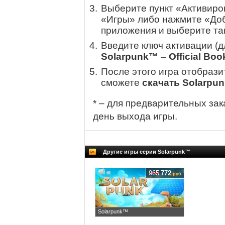
Выберите пункт «Активиров
«Игры» либо нажмите «Доб
приложения и выберите там
Введите ключ активации (
Solarpunk™ – Official Boo
После этого игра отобрази
сможете
скачать Solarpun
* – для предварительных зак
день выхода игры.
Другие игры серии Solarpunk™
965
772
руб
Solarpunk™