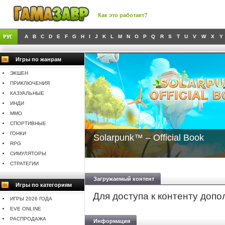
Как это работает?
A
B
C
D
E
F
G
H
I
J
K
L
M
N
O
P
Q
R
S
T
U
V
W
X
Y
Игры по жанрам
ЭКШЕН
ПРИКЛЮЧЕНИЯ
КАЗУАЛЬНЫЕ
ИНДИ
MMO
СПОРТИВНЫЕ
ГОНКИ
Solarpunk™ – Official Book
RPG
СИМУЛЯТОРЫ
СТРАТЕГИИ
Загружаемый контент
Игры по категориям
Для доступа к контенту доп
ИГРЫ 2026 ГОДА
EVE ONLINE
РАСПРОДАЖА
Информация