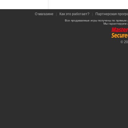
О магазине
|
Как это работает?
|
Партнерская прогр
Все продаваемые игры получены по прямым 
Мы гарантируем 
© 2