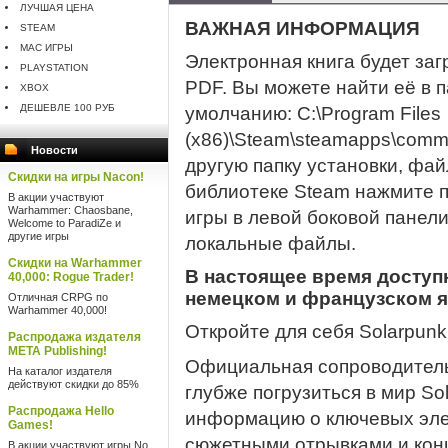
ЛУЧШАЯ ЦЕНА
ВАЖНАЯ ИНФОРМАЦИЯ
STEAM
MAC ИГРЫ
Электронная книга будет за
PLAYSTATION
PDF. Вы можете найти её в п
XBOX
ДЕШЕВЛЕ 100 РУБ
умолчанию: C:\Program Files
(x86)\Steam\steamapps\comm
Новости
другую папку установки, фай
Скидки на игры Nacon!
библиотеке Steam нажмите 
В акции участвуют
Warhammer: Chaosbane,
игры в левой боковой панел
Welcome to ParadiZe и
другие игры
локальные файлы.
Скидки на Warhammer
В настоящее время доступн
40,000: Rogue Trader!
немецком и французском я
Отличная CRPG по
Warhammer 40,000!
Откройте для себя Solarpunk
Распродажа издателя
META Publishing!
Официальная сопроводитель
На каталог издателя
действуют скидки до 85%
глубже погрузиться в мир So
Распродажа Hello
информацию о ключевых эл
Games!
сюжетными отрывками и конц
В акции участвуют игры No