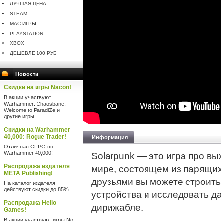
ЛУЧШАЯ ЦЕНА
STEAM
MAC ИГРЫ
PLAYSTATION
XBOX
ДЕШЕВЛЕ 100 РУБ
Новости
Скидки на игры Nacon!
В акции участвуют
Warhammer: Chaosbane,
Welcome to ParadiZe и
другие игры
Скидки на Warhammer
40,000: Rogue Trader!
Информация
Отличная CRPG по
Warhammer 40,000!
Solarpunk — это игра про в
Распродажа издателя
мире, состоящем из парящих
META Publishing!
друзьями вы можете строить
На каталог издателя
действуют скидки до 85%
устройства и исследовать д
Распродажа Hello
дирижабле.
Games!
В акции участвуют игры No