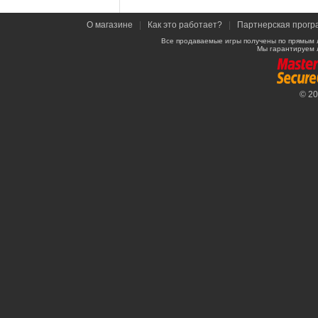
О магазине
|
Как это работает?
|
Партнерская прогр
Все продаваемые игры получены по прямым 
Мы гарантируем 
© 2