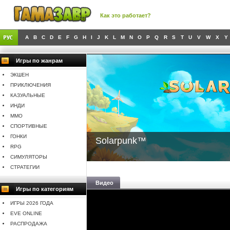
Как это работает?
A
B
C
D
E
F
G
H
I
J
K
L
M
N
O
P
Q
R
S
T
U
V
W
X
Y
Игры по жанрам
ЭКШЕН
ПРИКЛЮЧЕНИЯ
КАЗУАЛЬНЫЕ
ИНДИ
MMO
СПОРТИВНЫЕ
ГОНКИ
Solarpunk™
RPG
СИМУЛЯТОРЫ
СТРАТЕГИИ
Видео
Игры по категориям
ИГРЫ 2026 ГОДА
EVE ONLINE
РАСПРОДАЖА