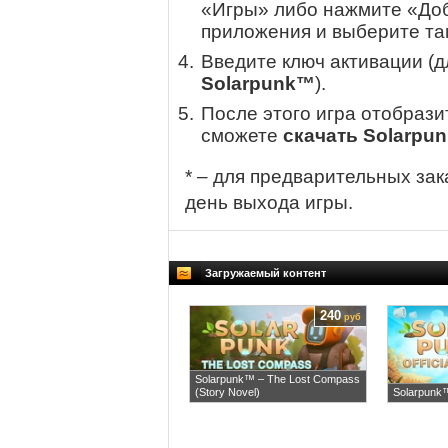
«Игры» либо нажмите «Доб
приложения и выберите там
Введите ключ активации (
Solarpunk™
).
После этого игра отобрази
сможете
скачать Solarpu
* – для предварительных зак
день выхода игры.
Загружаемый контент
240
руб
Solarpunk™ – The Lost Compass
(Story Novel)
Solarpunk™