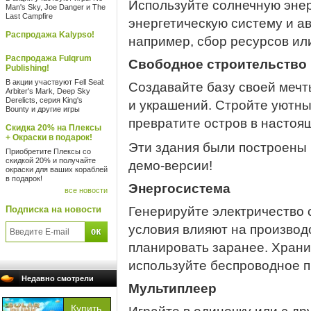
Используйте солнечную энерг
Man's Sky, Joe Danger и The
Last Campfire
энергетическую систему и 
Распродажа Kalypso!
например, сбор ресурсов ил
Распродажа Fulqrum
Свободное строительство
Publishing!
В акции участвуют Fell Seal:
Создавайте базу своей меч
Arbiter's Mark, Deep Sky
Derelicts, серия King's
и украшений. Стройте уютны
Bounty и другие игры
превратите остров в настоя
Скидка 20% на Плексы
+ Окраски в подарок!
Эти здания были построены
Приобретите Плексы со
скидкой 20% и получайте
демо-версии!
окраски для ваших кораблей
в подарок!
Энергосистема
все новости
Подписка на новости
Генерируйте электричество 
условия влияют на производс
планировать заранее. Храни
используйте беспроводное п
Недавно смотрели
Мультиплеер