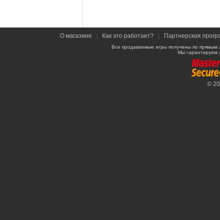
О магазине
|
Как это работает?
|
Партнерская прогр
Все продаваемые игры получены по прямым 
Мы гарантируем 
© 2