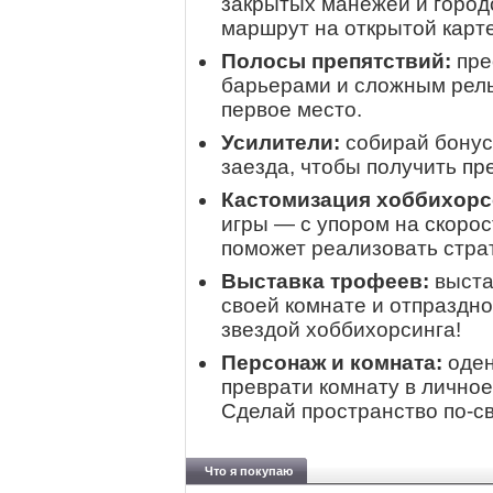
закрытых манежей и город
маршрут на открытой карте
Полосы препятствий:
пре
барьерами и сложным рель
первое место.
Усилители:
собирай бонус
заезда, чтобы получить п
Кастомизация хоббихорс
игры — с упором на скорос
поможет реализовать страт
Выставка трофеев:
выста
своей комнате и отпраздн
звездой хоббихорсинга!
Персонаж и комната:
оден
преврати комнату в личное
Сделай пространство по‑с
Что я покупаю