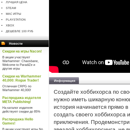
ЛУЧШАЯ ЦЕНА
STEAM
MAC ИГРЫ
PLAYSTATION
XBOX
ДЕШЕВЛЕ 100 РУБ
Новости
Скидки на игры Nacon!
В акции участвуют
Warhammer: Chaosbane,
Welcome to ParadiZe и
другие игры
Скидки на Warhammer
40,000: Rogue Trader!
Информация
Отличная CRPG по
Warhammer 40,000!
Создайте хоббихорса по сво
Распродажа издателя
нужно иметь шикарную коню
META Publishing!
история начинается прямо в
На каталог издателя
действуют скидки до 85%
создать своего хоббихорса
Распродажа Hello
приключения. Продемонстри
Games!
звездой хоббихорсинга, не в
В акции участвуют игры No