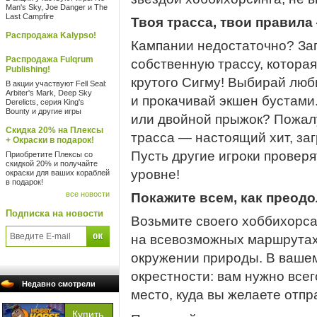
Man's Sky, Joe Danger и The
Last Campfire
Твоя трасса, твои правила
Распродажа Kalypso!
Кампании недостаточно? Зап
Распродажа Fulqrum
собственную трассу, которая
Publishing!
крутого Сигму! Выбирай люб
В акции участвуют Fell Seal:
Arbiter's Mark, Deep Sky
и прокачивай экшен бустами
Derelicts, серия King's
Bounty и другие игры
или двойной прыжок? Пожалу
Скидка 20% на Плексы
трасса — настоящий хит, за
+ Окраски в подарок!
Пусть другие игроки проверя
Приобретите Плексы со
скидкой 20% и получайте
уровне!
окраски для ваших кораблей
в подарок!
все новости
Покажите всем, как преод
Подписка на новости
Возьмите своего хоббихорса
на всевозможных маршрутах 
окружении природы. В вашем
окрестности: вам нужно всег
Недавно смотрели
место, куда вы желаете отпр