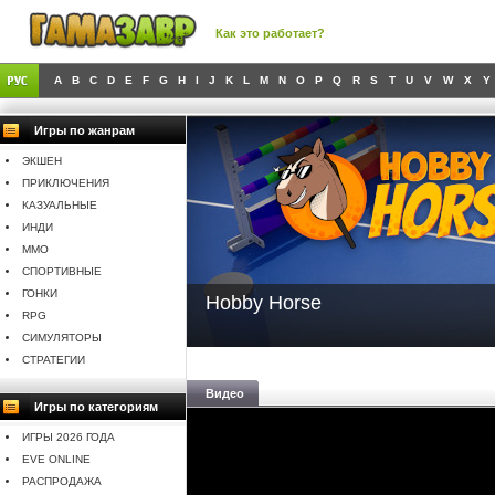
Как это работает?
A
B
C
D
E
F
G
H
I
J
K
L
M
N
O
P
Q
R
S
T
U
V
W
X
Y
Игры по жанрам
ЭКШЕН
ПРИКЛЮЧЕНИЯ
КАЗУАЛЬНЫЕ
ИНДИ
MMO
СПОРТИВНЫЕ
ГОНКИ
Hobby Horse
RPG
СИМУЛЯТОРЫ
СТРАТЕГИИ
Видео
Игры по категориям
ИГРЫ 2026 ГОДА
EVE ONLINE
РАСПРОДАЖА