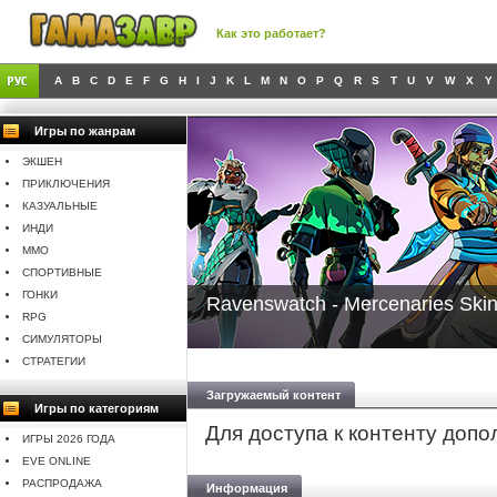
Как это работает?
A
B
C
D
E
F
G
H
I
J
K
L
M
N
O
P
Q
R
S
T
U
V
W
X
Y
Игры по жанрам
ЭКШЕН
ПРИКЛЮЧЕНИЯ
КАЗУАЛЬНЫЕ
ИНДИ
MMO
СПОРТИВНЫЕ
ГОНКИ
Ravenswatch - Mercenaries Ski
RPG
СИМУЛЯТОРЫ
СТРАТЕГИИ
Загружаемый контент
Игры по категориям
Для доступа к контенту доп
ИГРЫ 2026 ГОДА
EVE ONLINE
РАСПРОДАЖА
Информация