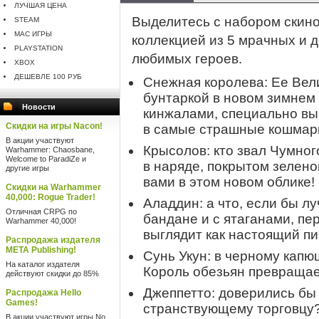
ЛУЧШАЯ ЦЕНА
Выделитесь с набором скин
STEAM
MAC ИГРЫ
коллекцией из 5 мрачных и 
PLAYSTATION
любимых героев.
XBOX
ДЕШЕВЛЕ 100 РУБ
Снежная королева: Ее Вел
бунтаркой в новом зимнем
Новости
кинжалами, специально вы
Скидки на игры Nacon!
в самые страшные кошмар
В акции участвуют
Крысолов: кто звал Чумно
Warhammer: Chaosbane,
Welcome to ParadiZe и
в наряде, покрытом зелено
другие игры
вами в этом новом облике!
Скидки на Warhammer
40,000: Rogue Trader!
Аладдин: а что, если бы 
Отличная CRPG по
бандане и с ятаганами, пе
Warhammer 40,000!
выглядит как настоящий пи
Распродажа издателя
META Publishing!
Сунь Укун: в черному кап
На каталог издателя
Король обезьян превращает
действуют скидки до 85%
Джеппетто: доверились бы
Распродажа Hello
Games!
странствующему торговцу?
В акции участвуют игры No