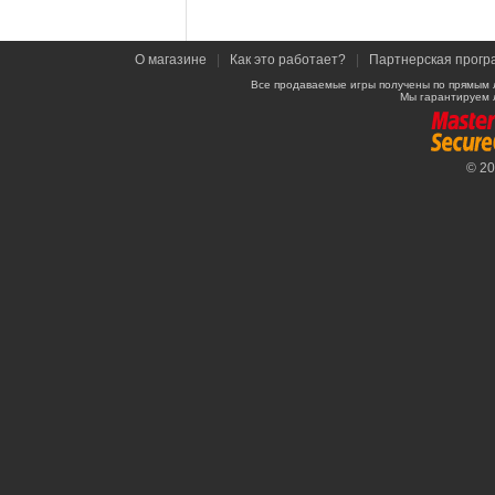
О магазине
|
Как это работает?
|
Партнерская прогр
Все продаваемые игры получены по прямым 
Мы гарантируем 
© 2