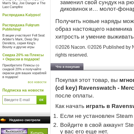
заменил свой сундук на рю
Man's Sky, Joe Danger и The
Last Campfire
диковинок и… молот-фона
Распродажа Kalypso!
Получить новые наряды мож
Распродажа Fulqrum
образ настоящего наемника н
Publishing!
В акции участвуют Fell Seal:
хитрость и умение выживать
Arbiter's Mark, Deep Sky
Derelicts, серия King's
©2026 Nacon. ©2026 Published by N
Bounty и другие игры
rights reserved.
Скидка 20% на Плексы
+ Окраски в подарок!
Приобретите Плексы со
Что я покупаю
скидкой 20% и получайте
окраски для ваших кораблей
в подарок!
Покупая этот товар, вы
мгно
все новости
(cd key) Ravenswatch - Mer
Подписка на новости
после оплаты.
Как начать
играть в Ravensw
Если не установлен Steam
Недавно смотрели
Войдите в свой аккаунт St
у вас его еще нет.