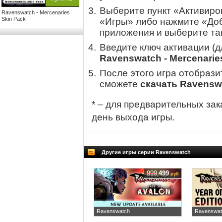
Выберите пункт «Активиров
Ravenswatch - Mercenaries
Skin Pack
«Игры» либо нажмите «Доб
приложения и выберите там
Введите ключ активации (
Ravenswatch - Mercenarie
После этого игра отобрази
сможете
скачать Ravenswa
* – для предварительных зак
день выхода игры.
Другие игры серии Ravenswatch
999
499
руб
Ravenswatch
Ravenswatc