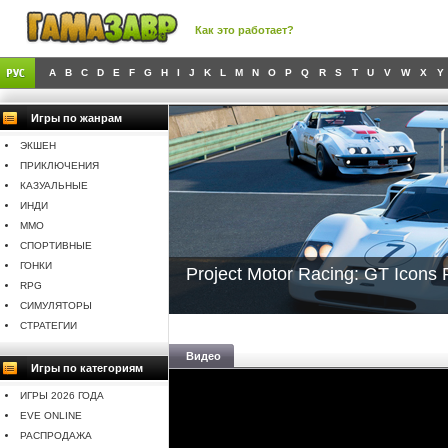
Как это работает?
A
B
C
D
E
F
G
H
I
J
K
L
M
N
O
P
Q
R
S
T
U
V
W
X
Y
Игры по жанрам
ЭКШЕН
ПРИКЛЮЧЕНИЯ
КАЗУАЛЬНЫЕ
ИНДИ
MMO
СПОРТИВНЫЕ
ГОНКИ
Project Motor Racing: GT Icons
RPG
СИМУЛЯТОРЫ
СТРАТЕГИИ
Видео
Игры по категориям
ИГРЫ 2026 ГОДА
EVE ONLINE
РАСПРОДАЖА