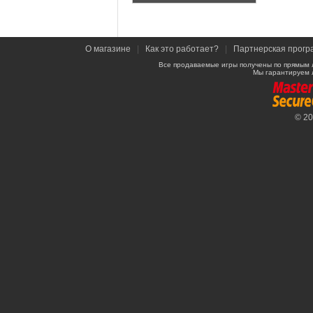
О магазине
|
Как это работает?
|
Партнерская прогр
Все продаваемые игры получены по прямым 
Мы гарантируем 
© 2