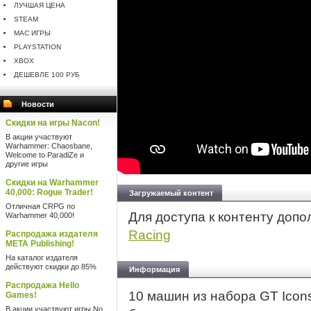
ЛУЧШАЯ ЦЕНА
STEAM
MAC ИГРЫ
PLAYSTATION
XBOX
ДЕШЕВЛЕ 100 РУБ
Новости
Скидки на игры Nacon!
В акции участвуют
Warhammer: Chaosbane,
Welcome to ParadiZe и
другие игры
Скидки на Warhammer
40,000: Rogue Trader!
Загружаемый контент
Отличная CRPG по
Для доступа к контенту доп
Warhammer 40,000!
Racing
Распродажа издателя
META Publishing!
На каталог издателя
действуют скидки до 85%
Информация
Распродажа Hello
10 машин из набора GT Icons 
Games!
В акции участвуют игры No