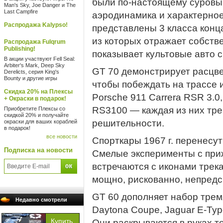
были по-настоящему суровым
Man's Sky, Joe Danger и The
Last Campfire
аэродинамика и характерное
Распродажа Kalypso!
представлены 3 класса конца
из которых отражает собст
Распродажа Fulqrum
Publishing!
показывает культовые авто с
В акции участвуют Fell Seal:
Arbiter's Mark, Deep Sky
GT 70 демонстрирует расцве
Derelicts, серия King's
Bounty и другие игры
чтобы побеждать на трассе 
Скидка 20% на Плексы
Porsche 911 Carrera RSR 3.0,
+ Окраски в подарок!
RS3100 — каждая из них тре
Приобретите Плексы со
скидкой 20% и получайте
решительности.
окраски для ваших кораблей
в подарок!
все новости
Спорткары 1967 г. перенесут
Подписка на новости
Смелые эксперименты с при
встречаются с иконами трека
мощно, рискованно, непредс
GT 60 дополняет набор трем
Недавно смотрели
Daytona Coupe, Jaguar E-Type
Они раскрываются в руках те