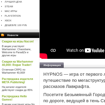
ЛУЧШАЯ ЦЕНА
STEAM
MAC ИГРЫ
PLAYSTATION
XBOX
ДЕШЕВЛЕ 100 РУБ
Новости
Скидки на игры Nacon!
В акции участвуют
Warhammer: Chaosbane,
Welcome to ParadiZe и
другие игры
Скидки на Warhammer
40,000: Rogue Trader!
Информация
Отличная CRPG по
Warhammer 40,000!
HYPNOS — игра от первого л
Распродажа издателя
путешествие по мегаструкту
META Publishing!
рассказов Лавкрафта.
На каталог издателя
действуют скидки до 85%
Посетите Безымянный Город
Распродажа Hello
Games!
по дороге, ведущей в тень С
В акции участвуют игры No