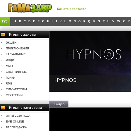
Как это работает?
A
B
C
D
E
F
G
H
I
J
K
L
M
N
O
P
Q
R
S
T
U
V
W
X
Y
Игры по жанрам
ЭКШЕН
ПРИКЛЮЧЕНИЯ
КАЗУАЛЬНЫЕ
ИНДИ
MMO
СПОРТИВНЫЕ
ГОНКИ
HYPNOS
RPG
СИМУЛЯТОРЫ
СТРАТЕГИИ
Видео
Игры по категориям
ИГРЫ 2026 ГОДА
EVE ONLINE
РАСПРОДАЖА