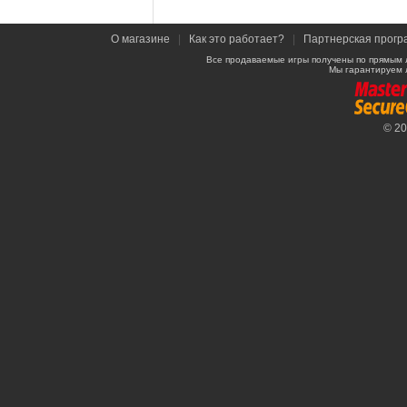
О магазине
|
Как это работает?
|
Партнерская прогр
Все продаваемые игры получены по прямым 
Мы гарантируем 
© 2