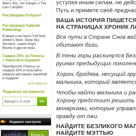
уступая иным силам, не дей
Man's Sky, Joe Danger и The
Last Campfire
Путь и примите своё предна
Распродажа Kalypso!
ВАША ИСТОРИЯ ПИШЕТС
Распродажа Fulqrum
НА СТРАНИЦАХ ХРОНИК 
Publishing!
Все пути в Стране Снов вед
В акции участвуют Fell Seal:
Arbiter's Mark, Deep Sky
обитают боги.
Derelicts, серия King's
Bounty и другие игры
В тени горы раскинулся Без
Скидка 20% на Плексы
+ Окраски в подарок!
руинах предыдущих поколен
Приобретите Плексы со
скидкой 20% и получайте
Хорон, бродяга, несущий гр
окраски для ваших кораблей
в подарок!
мальчика, который является
все новости
Подписка на новости
Чтобы найти мальчика и ра
Хорону предстоит решить 
монархами, которые управ
правду от лжи.
Недавно смотрели
НАЙДИТЕ БЕЗЛИКОГО МА
НАЙДИТЕ МЭТТЬЮ