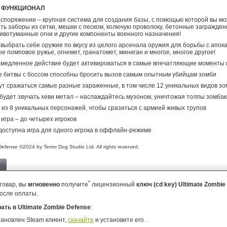
 ФУНКЦИОНАЛ
споряжении – крупная система для создания базы, с помощью которой вы м
ть заборы из сетки, мешки с песком, колючую проволоку, бетонные заграждени
ивотуманные огни и другие компоненты военного назначения!
выбрать себе оружие по вкусу из целого арсенала оружия для борьбы с апок
ое помповое ружье, огнемет, гранатомет, миниган и многое, многое другое!
медленное действие будет активироваться в самые впечатляющие моменты 
 битвы с боссом способны бросить вызов самым опытным убийцам зомби
ут сражаться самые разные зараженные, в том числе 12 уникальных видов з
 будет звучать хеви метал – наслаждайтесь музоном, уничтожая толпы зомбак
из 8 уникальных персонажей, чтобы сразиться с армией живых трупов
игра – до четырех игроков
доступна игра для одного игрока в оффлайн-режиме
efense ©2024 by Terror Dog Studio Ltd. All rights reserved.
*
товар, вы
мгновенно
получите
лицензионный
ключ (cd key) Ultimate Zombi
осле оплаты.
рать в Ultimate Zombie Defense
:
тановлен Steam клиент,
скачайте
и установите его .