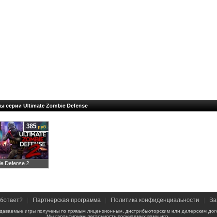
ы серии Ultimate Zombie Defense
385
руб
ie Defense 2
аботает?
|
Партнерская программа
|
Политика конфиденциальности
|
Ва
даваемые игры получены по прямым лицензионным, дистрибьюторским или дилерским дог
Мы гарантируем легальность получаемых вами игр.