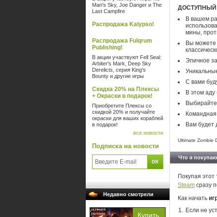
Man's Sky, Joe Danger и The
ДОСТУПНЫЙ
Last Campfire
В вашем ра
Распродажа Kalypso!
использова
мины, прот
Распродажа Fulqrum
Вы можете 
Publishing!
классическ
В акции участвуют Fell Seal:
Эпичное за
Arbiter's Mark, Deep Sky
Derelicts, серия King's
Уникальные
Bounty и другие игры
С вами буд
Скидка 20% на Плексы
В этом аду
+ Окраски в подарок!
Выбирайте 
Приобретите Плексы со
скидкой 20% и получайте
Командная 
окраски для ваших кораблей
Вам будет 
в подарок!
все новости
Ultimate Zombie D
Подписка на новости
Что я покупаю
Покупая этот 
Steam
сразу п
Недавно смотрели
Как начать
иг
Если не ус