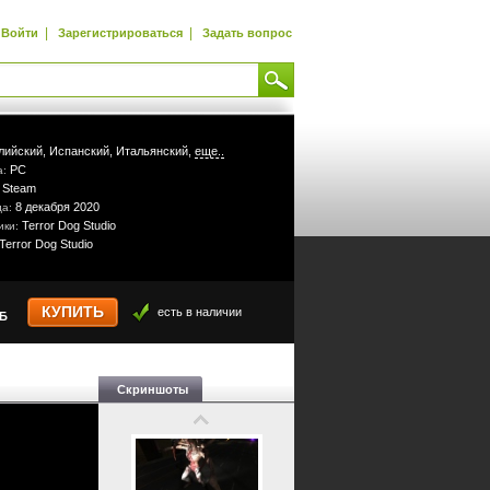
|
|
Войти
Зарегистрироваться
Задать вопрос
лийский,
Испанский,
Итальянский,
еще..
PC
а:
Steam
:
8 декабря 2020
да:
Terror Dog Studio
ики:
Terror Dog Studio
КУПИТЬ
есть в наличии
УБ
Скриншоты