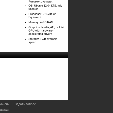
Рекомендуемые:
OS: Ubuntu 12.04 LTS, fully
updated
Processor: 2.4GHz or
Equivalent
Memory: 4 GB RAM
Graphics: Nvidia, ATI, or Intel
GPU with hardware-
accelerated drivers
Storage: 2 GB available
space
кансии
|
Задать вопрос
оворам.