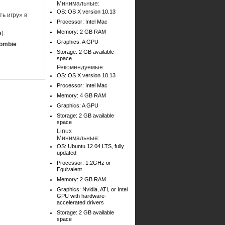
Минимальные:
OS: OS X version 10.13
ь игру» в
Processor: Intel Mac
Memory: 2 GB RAM
e
).
Graphics: A GPU
Zombie
Storage: 2 GB available
space
Рекомендуемые:
OS: OS X version 10.13
Processor: Intel Mac
Memory: 4 GB RAM
Graphics: A GPU
Storage: 2 GB available
space
Linux
Минимальные:
OS: Ubuntu 12.04 LTS, fully
updated
Processor: 1.2GHz or
Equivalent
Memory: 2 GB RAM
Graphics: Nvidia, ATI, or Intel
GPU with hardware-
accelerated drivers
Storage: 2 GB available
space