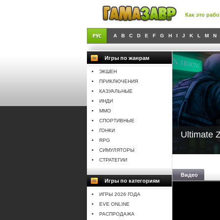
Как это рабо
A
B
C
D
E
F
G
H
I
J
K
L
M
N
Игры по жанрам
ЭКШЕН
ПРИКЛЮЧЕНИЯ
КАЗУАЛЬНЫЕ
ИНДИ
MMO
СПОРТИВНЫЕ
ГОНКИ
Ultimate 
RPG
СИМУЛЯТОРЫ
СТРАТЕГИИ
Видео
Игры по категориям
ИГРЫ 2026 ГОДА
EVE ONLINE
РАСПРОДАЖА