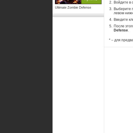
Войдите в 
Ultimate Zombie Defense
Выберите п
левом нижн
Введите кл
После этог
Defense
.
* – для предв