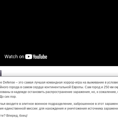
ie Defense – это самая лучшая командная хоррор-игра на выживание в услов
ойного города в самом сердце континентальной Европы. Сам город и 250 км о
рованы в надежде остановить распространение заражения, но, к сожалению, 
До сих пор.
узья входите в элитное военное подразделение, заброшенное в этот зараже
ия единственной миссии: для нахождения и уничтожения источника заражени
те? Вперед, боец!