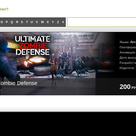
тает?
O
P
Q
R
S
T
U
V
W
X
Y
Z
#
Анг
Языки:
Платформ
Активация
Дата выхо
Разработч
Издатели:
Zombie Defense
200
Р