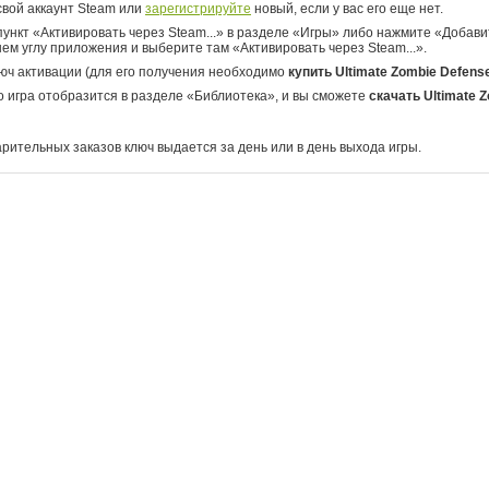
свой аккаунт Steam или
зарегистрируйте
новый, если у вас его еще нет.
ункт «Активировать через Steam...» в разделе «Игры» либо нажмите «Добавит
ем углу приложения и выберите там «Активировать через Steam...».
юч активации (для его получения необходимо
купить Ultimate Zombie Defens
о игра отобразится в разделе «Библиотека», и вы сможете
скачать Ultimate 
арительных заказов ключ выдается за день или в день выхода игры.