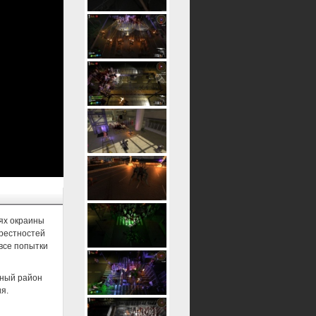
иях окраины
крестностей
все попытки
нный район
я.