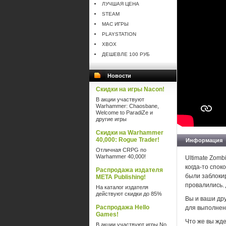
ЛУЧШАЯ ЦЕНА
STEAM
MAC ИГРЫ
PLAYSTATION
XBOX
ДЕШЕВЛЕ 100 РУБ
Новости
Скидки на игры Nacon!
В акции участвуют
Warhammer: Chaosbane,
Welcome to ParadiZe и
другие игры
Скидки на Warhammer
40,000: Rogue Trader!
Информация
Отличная CRPG по
Warhammer 40,000!
Ultimate Zomb
когда-то спок
Распродажа издателя
были заблоки
META Publishing!
провалились. 
На каталог издателя
действуют скидки до 85%
Вы и ваши др
Распродажа Hello
для выполнен
Games!
Что же вы жде
В акции участвуют игры No