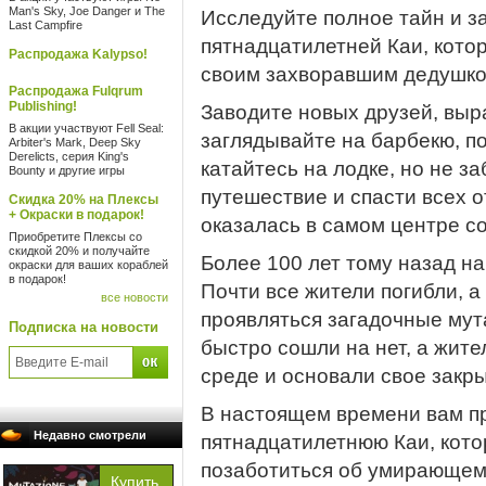
Man's Sky, Joe Danger и The
Исследуйте полное тайн и з
Last Campfire
пятнадцатилетней Каи, кото
Распродажа Kalypso!
своим захворавшим дедушко
Распродажа Fulqrum
Publishing!
Заводите новых друзей, вы
В акции участвуют Fell Seal:
заглядывайте на барбекю, п
Arbiter's Mark, Deep Sky
Derelicts, серия King's
катайтесь на лодке, но не з
Bounty и другие игры
путешествие и спасти всех о
Скидка 20% на Плексы
+ Окраски в подарок!
оказалась в самом центре с
Приобретите Плексы со
скидкой 20% и получайте
Более 100 лет тому назад на
окраски для ваших кораблей
в подарок!
Почти все жители погибли, 
все новости
проявляться загадочные мут
Подписка на новости
быстро сошли на нет, а жит
среде и основали свое закр
В настоящем времени вам пр
Недавно смотрели
пятнадцатилетнюю Каи, кото
позаботиться об умирающем 