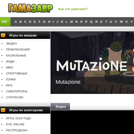
Как это работает?
A
B
C
D
E
F
G
H
I
J
K
L
M
N
O
P
Q
R
S
T
U
V
W
X
Y
Игры по жанрам
ЭКШЕН
ПРИКЛЮЧЕНИЯ
КАЗУАЛЬНЫЕ
ИНДИ
MMO
СПОРТИВНЫЕ
ГОНКИ
Mutazione
RPG
СИМУЛЯТОРЫ
СТРАТЕГИИ
Видео
Игры по категориям
ИГРЫ 2026 ГОДА
EVE ONLINE
РАСПРОДАЖА