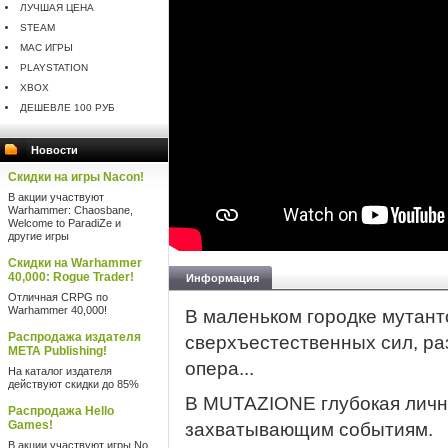
ЛУЧШАЯ ЦЕНА
STEAM
MAC ИГРЫ
PLAYSTATION
XBOX
ДЕШЕВЛЕ 100 РУБ
Новости
Скидки на игры Nacon!
В акции участвуют
Warhammer: Chaosbane,
Welcome to ParadiZe и
другие игры
Скидки на Warhammer
40,000: Rogue Trader!
Информация
Отличная CRPG по
Warhammer 40,000!
В маленьком городке мутант
Распродажа издателя
сверхъестественных сил, р
META Publishing!
опера...
На каталог издателя
действуют скидки до 85%
В MUTAZIONE глубокая лична
Распродажа Hello
Games!
захватывающим событиям.
В акции участвуют игры No