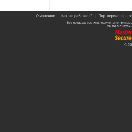
О магазине
|
Как это работает?
|
Партнерская прогр
Все продаваемые игры получены по прямым 
Мы гарантируем 
© 2