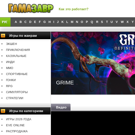
Как это работает?
A
B
C
D
E
F
G
H
I
J
K
L
M
N
O
P
Q
R
S
T
U
V
W
X
Y
Игры по жанрам
ЭКШЕН
ПРИКЛЮЧЕНИЯ
КАЗУАЛЬНЫЕ
ИНДИ
MMO
СПОРТИВНЫЕ
ГОНКИ
GRIME
RPG
СИМУЛЯТОРЫ
СТРАТЕГИИ
Видео
Игры по категориям
ИГРЫ 2026 ГОДА
EVE ONLINE
РАСПРОДАЖА