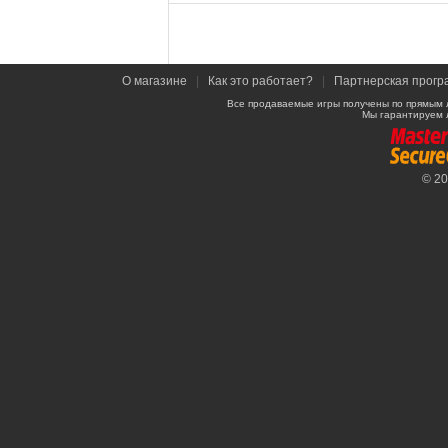
О магазине
|
Как это работает?
|
Партнерская прогр
Все продаваемые игры получены по прямым 
Мы гарантируем 
© 2