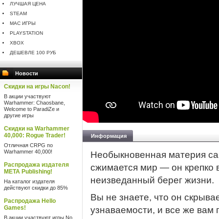
ЛУЧШАЯ ЦЕНА
STEAM
MAC ИГРЫ
PLAYSTATION
XBOX
ДЕШЕВЛЕ 100 РУБ
Новости
Скидки на игры Nacon!
В акции участвуют
Warhammer: Chaosbane,
Welcome to ParadiZe и
другие игры
Скидки на Warhammer
40,000: Rogue Trader!
Информация
Отличная CRPG по
Warhammer 40,000!
Необыкновенная материя сам
Распродажа издателя
сжимается мир — он крепко 
META Publishing!
неизведанный берег жизни.
На каталог издателя
действуют скидки до 85%
Вы не знаете, что он скрывае
Распродажа Hello
Games!
узнаваемости, и все же вам 
В акции участвуют игры No