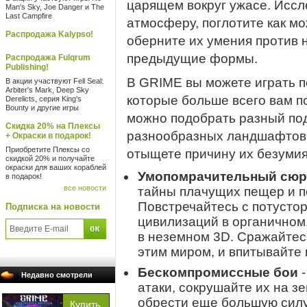
царящем вокруг ужасе. Исс
Man's Sky, Joe Danger и The
Last Campfire
атмосферу, поглотите как мо
Распродажа Kalypso!
оберните их умения против н
предыдущие формы.
Распродажа Fulqrum
Publishing!
В GRIME вы можете играть п
В акции участвуют Fell Seal:
Arbiter's Mark, Deep Sky
которые больше всего вам по
Derelicts, серия King's
Bounty и другие игры
можно подобрать разный под
Скидка 20% на Плексы
разнообразных ландшафтов, 
+ Окраски в подарок!
Приобретите Плексы со
отыщете причину их безумия
скидкой 20% и получайте
окраски для ваших кораблей
Умопомрачительный сюр
в подарок!
все новости
тайны плачущих пещер и п
Повстречайтесь с потуст
Подписка на новости
цивилизаций в органичном
в неземном 3D. Сражайтес
этим миром, и впитывайте 
Бескомпромиссные бои
-
Недавно смотрели
атаки, сокрушайте их на з
обрести еще большую силу