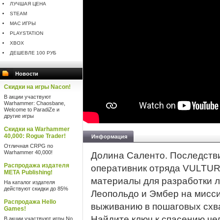
ЛУЧШАЯ ЦЕНА
STEAM
MAC ИГРЫ
PLAYSTATION
XBOX
ДЕШЕВЛЕ 100 РУБ
Новости
Скидки на игры Nacon!
В акции участвуют
Warhammer: Chaosbane,
Welcome to ParadiZe и
другие игры
Скидки на Warhammer
40,000: Rogue Trader!
Информация
Отличная CRPG по
Warhammer 40,000!
Долина Саленто. Последстви
Распродажа издателя
оперативник отряда VULTUR
META Publishing!
материалы для разработки л
На каталог издателя
действуют скидки до 85%
Леопольдо и Эмбер на мисси
Распродажа Hello
выживанию в пошаговых схв
Games!
Найдите ключ к спасению че
В акции участвуют игры No