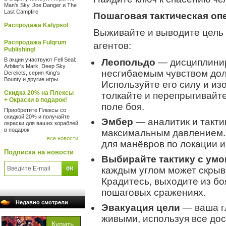
Man's Sky, Joe Danger и The
Last Campfire
Пошаговая тактическая оп
Распродажа Kalypso!
Выживайте и выводите цель 
Распродажа Fulqrum
агентов:
Publishing!
В акции участвуют Fell Seal:
Леопольдо
— дисциплинир
Arbiter's Mark, Deep Sky
несгибаемым чувством долг
Derelicts, серия King's
Bounty и другие игры
Используйте его силу и из
Скидка 20% на Плексы
толкайте и перепрыгивайт
+ Окраски в подарок!
поле боя.
Приобретите Плексы со
скидкой 20% и получайте
Эмбер
— аналитик и такти
окраски для ваших кораблей
в подарок!
максимальным давлением. 
все новости
для манёвров по локации и
Подписка на новости
Выбирайте тактику с ум
каждым углом может скрыва
Крадитесь, выходите из бо
пошаговых сражениях.
Недавно смотрели
Эвакуация цели
— ваша г
живыми, используя все до