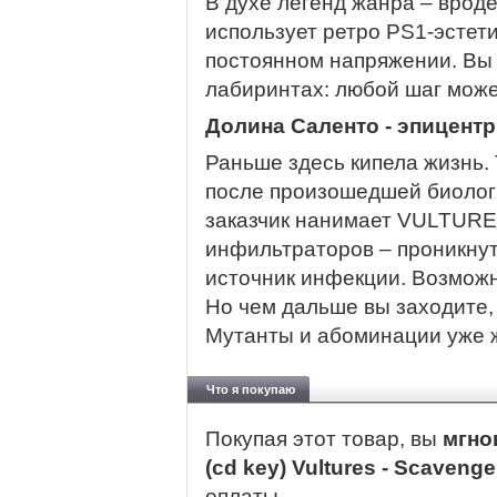
В духе легенд жанра – вроде
использует ретро PS1-эстети
постоянном напряжении. Вы 
лабиринтах: любой шаг може
Долина Саленто - эпицент
Раньше здесь кипела жизнь.
после произошедшей биолог
заказчик нанимает VULTURE
инфильтраторов – проникнут
источник инфекции. Возможн
Но чем дальше вы заходите,
Мутанты и абоминации уже ж
Что я покупаю
Покупая этот товар, вы
мгно
(cd key) Vultures - Scaveng
оплаты.