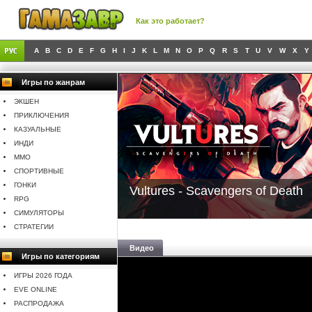
Как это работает?
A
B
C
D
E
F
G
H
I
J
K
L
M
N
O
P
Q
R
S
T
U
V
W
X
Y
Игры по жанрам
ЭКШЕН
ПРИКЛЮЧЕНИЯ
КАЗУАЛЬНЫЕ
ИНДИ
MMO
СПОРТИВНЫЕ
ГОНКИ
Vultures - Scavengers of Death
RPG
СИМУЛЯТОРЫ
СТРАТЕГИИ
Видео
Игры по категориям
ИГРЫ 2026 ГОДА
EVE ONLINE
РАСПРОДАЖА