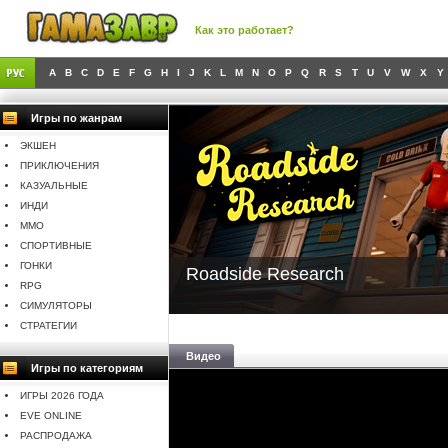
Как это работает?
A
B
C
D
E
F
G
H
I
J
K
L
M
N
O
P
Q
R
S
T
U
V
W
X
Y
Игры по жанрам
ЭКШЕН
ПРИКЛЮЧЕНИЯ
КАЗУАЛЬНЫЕ
ИНДИ
MMO
СПОРТИВНЫЕ
ГОНКИ
Roadside Research
RPG
СИМУЛЯТОРЫ
СТРАТЕГИИ
Видео
Игры по категориям
ИГРЫ 2026 ГОДА
EVE ONLINE
РАСПРОДАЖА