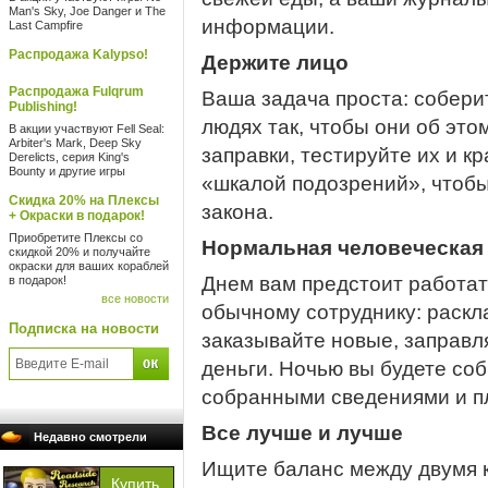
Man's Sky, Joe Danger и The
информации.
Last Campfire
Распродажа Kalypso!
Держите лицо
Распродажа Fulqrum
Ваша задача проста: собери
Publishing!
людях так, чтобы они об это
В акции участвуют Fell Seal:
Arbiter's Mark, Deep Sky
заправки, тестируйте их и к
Derelicts, серия King's
Bounty и другие игры
«шкалой подозрений», чтобы
Скидка 20% на Плексы
закона.
+ Окраски в подарок!
Приобретите Плексы со
Нормальная человеческая
скидкой 20% и получайте
окраски для ваших кораблей
Днем вам предстоит работат
в подарок!
все новости
обычному сотруднику: раскл
Подписка на новости
заказывайте новые, заправ
деньги. Ночью вы будете соб
собранными сведениями и п
Все лучше и лучше
Недавно смотрели
Ищите баланс между двумя 