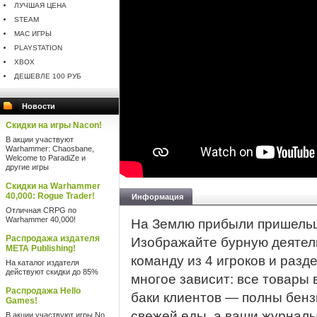
ЛУЧШАЯ ЦЕНА
STEAM
MAC ИГРЫ
PLAYSTATION
XBOX
ДЕШЕВЛЕ 100 РУБ
Новости
Скидки на игры Nacon!
В акции участвуют
Warhammer: Chaosbane,
Welcome to ParadiZe и
другие игры
Скидки на Warhammer
40,000: Rogue Trader!
Информация
Отличная CRPG по
Warhammer 40,000!
На Землю прибыли пришельц
Распродажа издателя
Изображайте бурную деятель
META Publishing!
команду из 4 игроков и разд
На каталог издателя
действуют скидки до 85%
многое зависит: все товары 
Распродажа Hello
баки клиентов — полны бен
Games!
свежей еды, а ваши журнал
В акции участвуют игры No