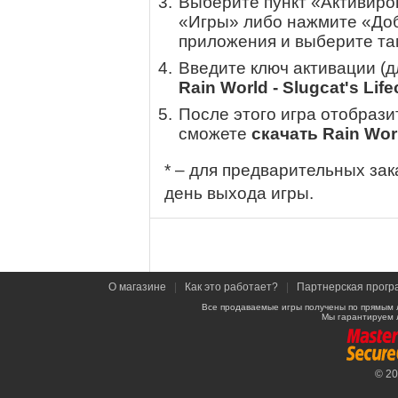
Выберите пункт «Активиров
«Игры» либо нажмите «Доб
приложения и выберите там
Введите ключ активации (
Rain World - Slugcat's Life
После этого игра отобрази
сможете
скачать Rain Worl
* – для предварительных зак
день выхода игры.
О магазине
|
Как это работает?
|
Партнерская прогр
Все продаваемые игры получены по прямым 
Мы гарантируем 
© 2