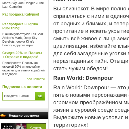
Man's Sky, Joe Danger и The
Last Campfire
Вы слизнекот. В мире полно 
Распродажа Kalypso!
справляться с ними в одино
от родных и близких, и тепе
Распродажа Fulqrum
Publishing!
пропитание и искать укрытие
В акции участвуют Fell Seal:
смыть всё живое с лица зем
Arbiter's Mark, Deep Sky
Derelicts, серия King's
цивилизации, избегайте клы
Bounty и другие игры
для себя загадочные уголки
Скидка 20% на Плексы
+ Окраски в подарок!
неразгаданных тайн. Отыщит
Приобретите Плексы со
скидкой 20% и получайте
стать чужим обедом!
окраски для ваших кораблей
в подарок!
Rain World: Downpour
все новости
Rain World: Downpour — это 
Подписка на новости
пятью новыми персонажами 
огромном преображённом ми
жизни в суровой среде сред
Недавно смотрели
Выдержите новые условия и
территориях!