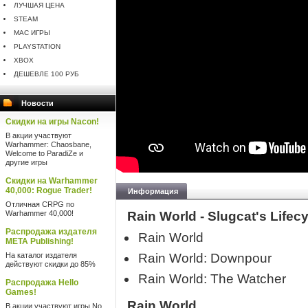
ЛУЧШАЯ ЦЕНА
STEAM
MAC ИГРЫ
PLAYSTATION
XBOX
ДЕШЕВЛЕ 100 РУБ
Новости
Скидки на игры Nacon!
В акции участвуют
Warhammer: Chaosbane,
Welcome to ParadiZe и
другие игры
Скидки на Warhammer
40,000: Rogue Trader!
Информация
Отличная CRPG по
Warhammer 40,000!
Rain World - Slugcat's Lifecy
Распродажа издателя
Rain World
META Publishing!
На каталог издателя
Rain World: Downpour
действуют скидки до 85%
Rain World: The Watcher
Распродажа Hello
Games!
Rain World
В акции участвуют игры No