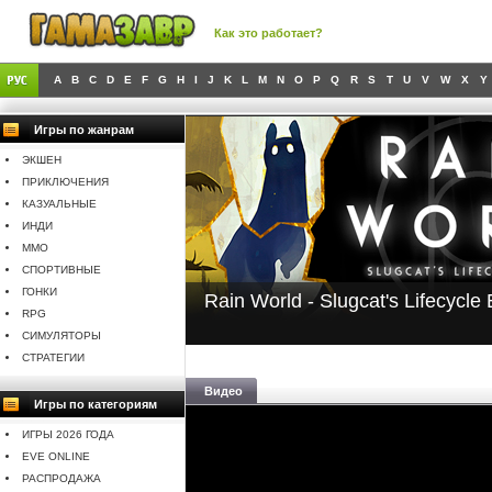
Как это работает?
A
B
C
D
E
F
G
H
I
J
K
L
M
N
O
P
Q
R
S
T
U
V
W
X
Y
Игры по жанрам
ЭКШЕН
ПРИКЛЮЧЕНИЯ
КАЗУАЛЬНЫЕ
ИНДИ
MMO
СПОРТИВНЫЕ
ГОНКИ
Rain World - Slugcat's Lifecycle 
RPG
СИМУЛЯТОРЫ
СТРАТЕГИИ
Видео
Игры по категориям
ИГРЫ 2026 ГОДА
EVE ONLINE
РАСПРОДАЖА