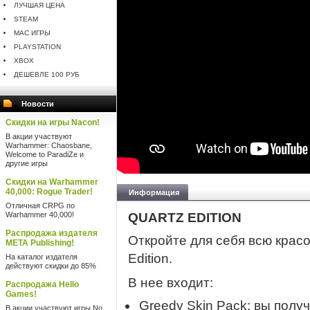
ЛУЧШАЯ ЦЕНА
STEAM
MAC ИГРЫ
PLAYSTATION
XBOX
ДЕШЕВЛЕ 100 РУБ
Новости
Скидки на игры Nacon!
В акции участвуют
Warhammer: Chaosbane,
Welcome to ParadiZe и
другие игры
Скидки на Warhammer
40,000: Rogue Trader!
Информация
Отличная CRPG по
Warhammer 40,000!
QUARTZ EDITION
Распродажа издателя
Откройте для себя всю красот
META Publishing!
Edition.
На каталог издателя
действуют скидки до 85%
В нее входит:
Распродажа Hello
Games!
Greedy Skin Pack: вы получ
В акции участвуют игры No