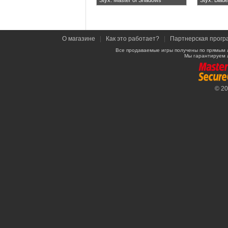
Styx: Master of Shadows
Styx: Blad
О магазине
|
Как это работает?
|
Партнерская прогр
Все продаваемые игры получены по прямым 
Мы гарантируем 
© 2