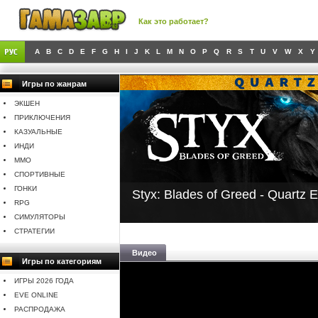
Как это работает?
A
B
C
D
E
F
G
H
I
J
K
L
M
N
O
P
Q
R
S
T
U
V
W
X
Y
Игры по жанрам
ЭКШЕН
ПРИКЛЮЧЕНИЯ
КАЗУАЛЬНЫЕ
ИНДИ
MMO
СПОРТИВНЫЕ
ГОНКИ
Styx: Blades of Greed - Quartz E
RPG
СИМУЛЯТОРЫ
СТРАТЕГИИ
Видео
Игры по категориям
ИГРЫ 2026 ГОДА
EVE ONLINE
РАСПРОДАЖА