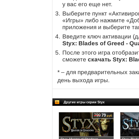
у вас его еще нет.
Выберите пункт «Активиров
«Игры» либо нажмите «Доб
приложения и выберите там
Введите ключ активации (
Styx: Blades of Greed - Qua
После этого игра отобрази
сможете
скачать Styx: Bla
* – для предварительных зак
день выхода игры.
Другие игры серии Styx
799
79
руб