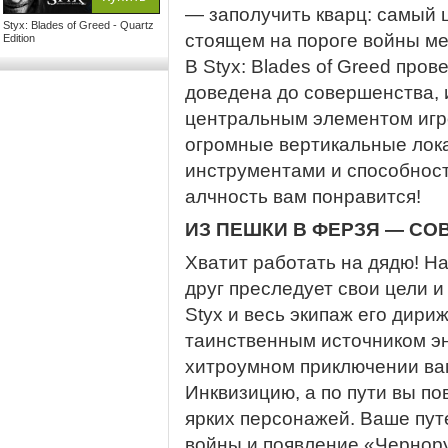
— заполучить кварц: самый 
Styx: Blades of Greed - Quartz
стоящем на пороге войны ме
Edition
В Styx: Blades of Greed про
доведена до совершенства, 
центральным элементом игр
огромные вертикальные лок
инструментами и способност
алчность вам понравится!
ИЗ ПЕШКИ В ФЕРЗЯ — СО
Хватит работать на дядю! Н
друг преследует свои цели и
Styx и весь экипаж его дири
таинственным источником эн
хитроумном приключении вам
Инквизицию, а по пути вы п
ярких персонажей. Ваше пу
войны и появление «Чернор