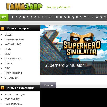
Как это работает?
A
B
C
D
E
F
G
H
I
J
K
L
M
N
O
P
Q
R
S
T
U
V
W
X
Y
Игры по жанрам
ЭКШЕН
ПРИКЛЮЧЕНИЯ
КАЗУАЛЬНЫЕ
ИНДИ
MMO
СПОРТИВНЫЕ
ГОНКИ
Superhero Simulator
RPG
СИМУЛЯТОРЫ
СТРАТЕГИИ
Видео
Игры по категориям
ИГРЫ 2026 ГОДА
EVE ONLINE
РАСПРОДАЖА