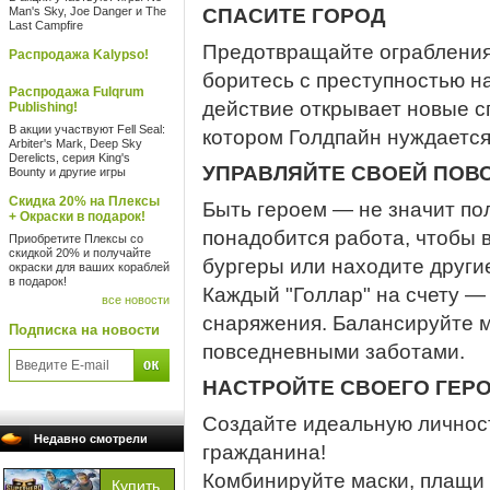
Man's Sky, Joe Danger и The
СПАСИТЕ ГОРОД
Last Campfire
Предотвращайте ограбления
Распродажа Kalypso!
боритесь с преступностью н
Распродажа Fulqrum
действие открывает новые с
Publishing!
В акции участвуют Fell Seal:
котором Голдпайн нуждается
Arbiter's Mark, Deep Sky
Derelicts, серия King's
УПРАВЛЯЙТЕ СВОЕЙ ПО
Bounty и другие игры
Скидка 20% на Плексы
Быть героем — не значит пол
+ Окраски в подарок!
понадобится работа, чтобы в
Приобретите Плексы со
скидкой 20% и получайте
бургеры или находите други
окраски для ваших кораблей
в подарок!
Каждый "Голлар" на счету —
все новости
снаряжения. Балансируйте 
Подписка на новости
повседневными заботами.
НАСТРОЙТЕ СВОЕГО ГЕР
Создайте идеальную личность
Недавно смотрели
гражданина!
Комбинируйте маски, плащи 