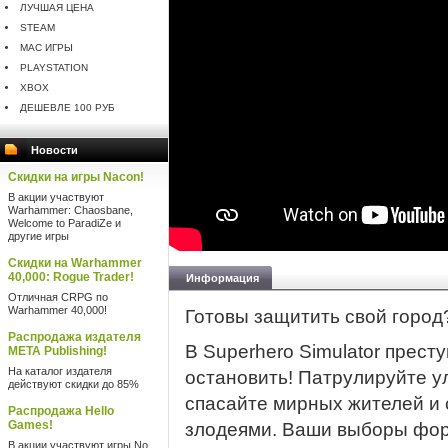
ЛУЧШАЯ ЦЕНА
STEAM
MAC ИГРЫ
PLAYSTATION
XBOX
ДЕШЕВЛЕ 100 РУБ
Новости
Скидки на игры Nacon!
В акции участвуют
Warhammer: Chaosbane,
Welcome to ParadiZe и
другие игры
Скидки на Warhammer
40,000: Rogue Trader!
Информация
Отличная CRPG по
Warhammer 40,000!
Готовы защитить свой город
Распродажа издателя
В Superhero Simulator престу
META Publishing!
На каталог издателя
остановить! Патрулируйте у
действуют скидки до 85%
спасайте мирных жителей и
Распродажа Hello
Games!
злодеями. Ваши выборы фор
В акции участвуют игры No