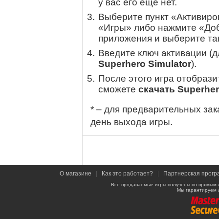
у вас его еще нет.
Выберите пункт «Активиров
«Игры» либо нажмите «Доб
приложения и выберите там
Введите ключ активации (
Superhero Simulator
).
После этого игра отобрази
сможете
скачать Superher
* – для предварительных зак
день выхода игры.
О магазине
|
Как это работает?
|
Партнерская прогр
Все продаваемые игры получены по прямым 
Мы гарантируем 