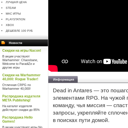
ЛУЧШАЯ ЦЕНА
STEAM
MAC ИГРЫ
PLAYSTATION
XBOX
ДЕШЕВЛЕ 100 РУБ
Новости
Скидки на игры Nacon!
В акции участвуют
Warhammer: Chaosbane,
Welcome to ParadiZe и
другие игры
Скидки на Warhammer
40,000: Rogue Trader!
Информация
Отличная CRPG по
Warhammer 40,000!
Dead in Antares — это поша
Распродажа издателя
элементами RPG. На чужой п
META Publishing!
команду, чья миссия — спас
На каталог издателя
действуют скидки до 85%
запросы, укрепляйте сплоче
Распродажа Hello
в поисках пути домой.
Games!
В акции участвуют игры No