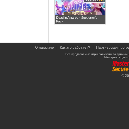
Dead in Antares - Supporter's
Pack
О магазине
|
Как это работает?
|
Партнерская прогр
Все продаваемые игры получены по прямым 
Мы гарантируем 
© 2