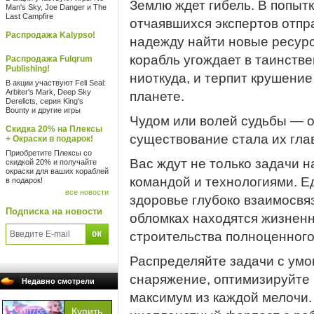
Землю ждет гибель. В попытк
Man's Sky, Joe Danger и The
Last Campfire
отчаявшихся экспертов отпр
Распродажа Kalypso!
надежду найти новые ресурс
корабль угождает в таинств
Распродажа Fulqrum
Publishing!
ниоткуда, и терпит крушение
В акции участвуют Fell Seal:
Arbiter's Mark, Deep Sky
планете.
Derelicts, серия King's
Bounty и другие игры
Чудом или волей судьбы — о
Скидка 20% на Плексы
существование стала их гла
+ Окраски в подарок!
Приобретите Плексы со
Вас ждут не только задачи н
скидкой 20% и получайте
окраски для ваших кораблей
командой и технологиями. Е
в подарок!
все новости
здоровье глубоко взаимосвяз
Подписка на новости
обломках находятся жизнен
строительства полноценного
Распределяйте задачи с умо
снаряжение, оптимизируйте 
Недавно смотрели
максимум из каждой мелочи.