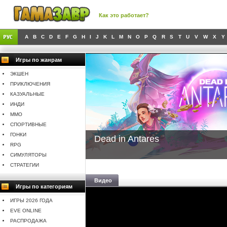
Как это работает?
A
B
C
D
E
F
G
H
I
J
K
L
M
N
O
P
Q
R
S
T
U
V
W
X
Y
Игры по жанрам
ЭКШЕН
ПРИКЛЮЧЕНИЯ
КАЗУАЛЬНЫЕ
ИНДИ
MMO
СПОРТИВНЫЕ
ГОНКИ
Dead in Antares
RPG
СИМУЛЯТОРЫ
СТРАТЕГИИ
Видео
Игры по категориям
ИГРЫ 2026 ГОДА
EVE ONLINE
РАСПРОДАЖА