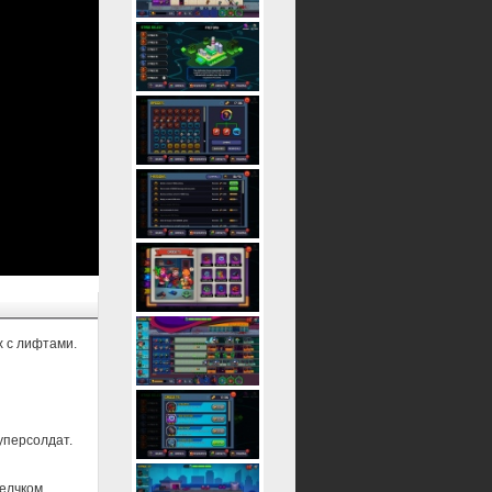
х с лифтами.
уперсолдат.
щелчком