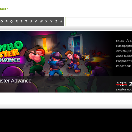
тает?
O
P
Q
R
S
T
U
V
W
X
Y
Z
#
Анг
Языки:
Платформ
Активация
Дата выхо
Разработч
Издатели:
ster Advance
133
скидка по 