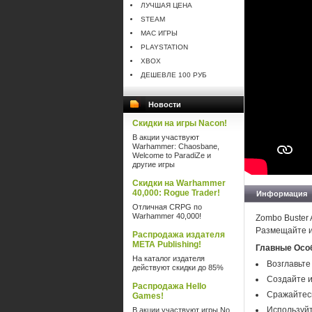
ЛУЧШАЯ ЦЕНА
STEAM
MAC ИГРЫ
PLAYSTATION
XBOX
ДЕШЕВЛЕ 100 РУБ
Новости
Скидки на игры Nacon!
В акции участвуют
Warhammer: Chaosbane,
Welcome to ParadiZe и
другие игры
Скидки на Warhammer
40,000: Rogue Trader!
Информация
Отличная CRPG по
Warhammer 40,000!
Zombo Buster 
Размещайте и
Распродажа издателя
META Publishing!
Главные Осо
На каталог издателя
Возглавьте
действуют скидки до 85%
Создайте и
Распродажа Hello
Сражайтесь
Games!
Используйт
В акции участвуют игры No