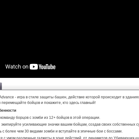
Advance - игра в стиле защиты башен, действие которой происходит в здания
 перемещайте бойцов и покажите, кто здесь главный!
бенности
 команду борцов с зомби из 12+ бойцов в этой операции.
 экипируйте усиливающие значки вашим бойцам, создав своих собственных с
 с более чем 30 видами зомби и вступайте в эпичные бои с боссами.
е с умом различные гаджеты в зоне действий, от динамитов до Убивающих-