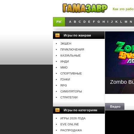
Как это рабо
A
B
C
D
E
F
G
H
I
J
K
L
M
N
Игры по жанрам
ЭКШЕН
ПРИКЛЮЧЕНИЯ
КАЗУАЛЬНЫЕ
ИНДИ
MMO
СПОРТИВНЫЕ
ГОНКИ
Zombo Bu
RPG
СИМУЛЯТОРЫ
СТРАТЕГИИ
Видео
Игры по категориям
ИГРЫ 2026 ГОДА
EVE ONLINE
РАСПРОДАЖА