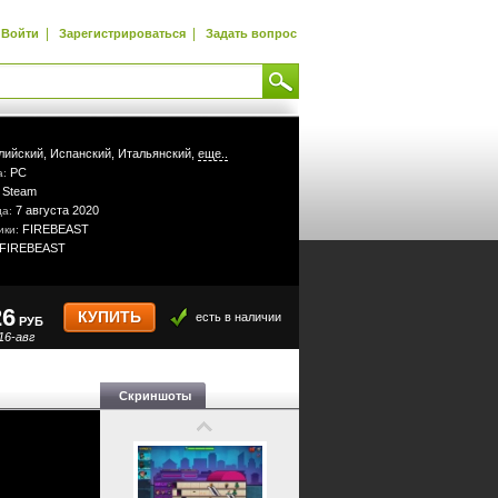
|
|
Войти
Зарегистрироваться
Задать вопрос
лийский,
Испанский,
Итальянский,
еще..
PC
а:
Steam
:
7 августа 2020
да:
FIREBEAST
ики:
FIREBEAST
26
КУПИТЬ
есть в наличии
РУБ
16-авг
Скриншоты