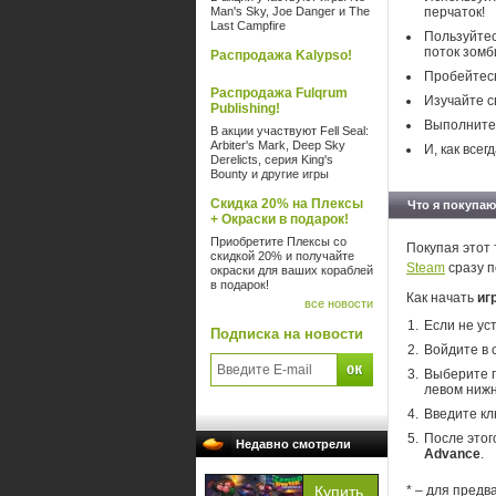
Man's Sky, Joe Danger и The
перчаток!
Last Campfire
Пользуйтес
поток зомб
Распродажа Kalypso!
Пробейтесь
Распродажа Fulqrum
Изучайте с
Publishing!
Выполните 
В акции участвуют Fell Seal:
Arbiter's Mark, Deep Sky
И, как все
Derelicts, серия King's
Bounty и другие игры
Скидка 20% на Плексы
Что я покупаю
+ Окраски в подарок!
Приобретите Плексы со
Покупая этот 
скидкой 20% и получайте
Steam
сразу п
окраски для ваших кораблей
в подарок!
Как начать
иг
все новости
Если не ус
Подписка на новости
Войдите в 
Выберите п
левом нижн
Введите кл
После этог
Недавно смотрели
Advance
.
* – для предв