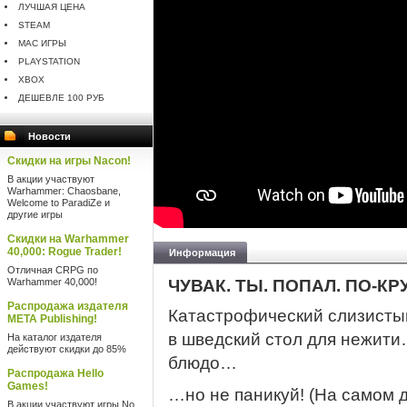
ЛУЧШАЯ ЦЕНА
STEAM
MAC ИГРЫ
PLAYSTATION
XBOX
ДЕШЕВЛЕ 100 РУБ
Новости
Скидки на игры Nacon!
В акции участвуют
Warhammer: Chaosbane,
Welcome to ParadiZe и
другие игры
Скидки на Warhammer
40,000: Rogue Trader!
Информация
Отличная CRPG по
Warhammer 40,000!
ЧУВАК. ТЫ. ПОПАЛ. ПО-КР
Распродажа издателя
Катастрофический слизисты
META Publishing!
в шведский стол для нежити
На каталог издателя
действуют скидки до 85%
блюдо…
Распродажа Hello
Games!
…но не паникуй! (На самом д
В акции участвуют игры No