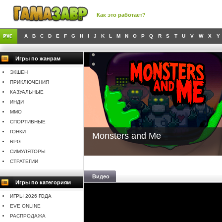
Как это работает?
A
B
C
D
E
F
G
H
I
J
K
L
M
N
O
P
Q
R
S
T
U
V
W
X
Y
Игры по жанрам
ЭКШЕН
ПРИКЛЮЧЕНИЯ
КАЗУАЛЬНЫЕ
ИНДИ
MMO
СПОРТИВНЫЕ
ГОНКИ
Monsters and Me
RPG
СИМУЛЯТОРЫ
СТРАТЕГИИ
Видео
Игры по категориям
ИГРЫ 2026 ГОДА
EVE ONLINE
РАСПРОДАЖА