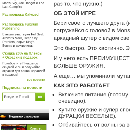
раз то, что нужно.)
Man's Sky, Joe Danger и The
Last Campfire
ОБ ЭТОЙ ИГРЕ
Распродажа Kalypso!
Бери своего лучшего друга (
Распродажа Fulqrum
Publishing!
погружайся с головой в Mon
В акции участвуют Fell Seal:
аркадный шутер с видом свер
Arbiter's Mark, Deep Sky
Derelicts, серия King's
Bounty и другие игры
Это быстро. Это хаотично. 
Скидка 20% на Плексы
И у него есть ПРЕИМУЩЕС
+ Окраски в подарок!
Приобретите Плексы со
БОЛЬШЕ ОРУЖИЯ.
скидкой 20% и получайте
окраски для ваших кораблей
в подарок!
А еще… мы упоминали мута
все новости
КАК ЭТО РАБОТАЕТ
Подписка на новости
Включите питание (потому ч
очевидно).
Купите оружие и супер с
ДУРАЦКИ ВЕСЕЛЫЕ).
Недавно смотрели
Отбивайтесь от волны за 