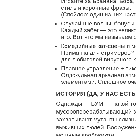
Играйте за Брайана, Боба,
стиль и коронные фразы.
(Спойлер: один из них час
Случайные волны, бонусы
Каждый забег — это велик
игр. Вот что мы называем 
Комедийные кат-сцены и 
Приманка для стримеров? 
для любителей вирусного к
Плавное управление + пик
Олдскульная аркадная ат
элементами. Сплошное оча
ИСТОРИЯ (ДА, У НАС ЕСТ
Однажды — БУМ! — какой-то
мусороперерабатывающий за
захватывают мутанты-слизни
выживших людей. Вооружены
мощным дробовиком.