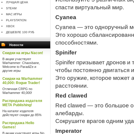
ЛУЧШАЯ ЦЕНА
спасти виртуальный мир.
STEAM
MAC ИГРЫ
Cyanea
PLAYSTATION
Cyanea — это одноручный м
XBOX
ДЕШЕВЛЕ 100 РУБ
Это хорошо сбалансированн
способностями.
Новости
Spinifer
Скидки на игры Nacon!
В акции участвуют
Spinifer призывает дронов и 
Warhammer: Chaosbane,
Welcome to ParadiZe и
чтобы постоянно двигаться и
другие игры
Это оружие, которое может а
Скидки на Warhammer
40,000: Rogue Trader!
расстоянии.
Отличная CRPG по
Warhammer 40,000!
Red clawed
Распродажа издателя
Red clawed — это большое 
META Publishing!
На каталог издателя
алебарды.
действуют скидки до 85%
Сокрушите врагов одним уд
Распродажа Hello
Games!
Imperator
В акции участвуют игры No