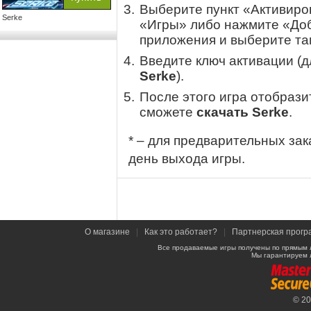
Выберите пункт «Активиров
Serke
«Игры» либо нажмите «Доб
приложения и выберите там
Введите ключ активации (
Serke
).
После этого игра отобрази
сможете
скачать Serke
.
* – для предварительных зак
день выхода игры.
О магазине
|
Как это работает?
|
Партнерская прогр
Все продаваемые игры получены по прямым 
Мы гарантируем 
© 2