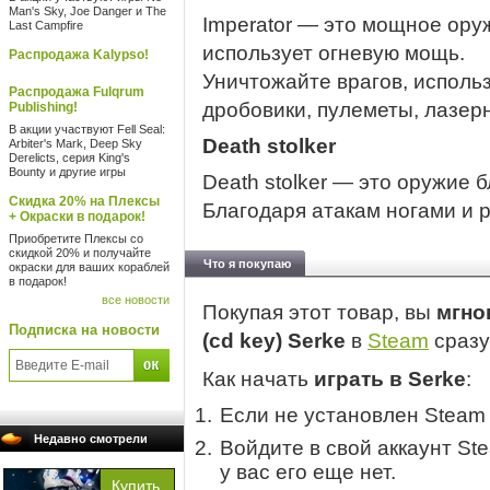
Man's Sky, Joe Danger и The
Imperator — это мощное ору
Last Campfire
использует огневую мощь.
Распродажа Kalypso!
Уничтожайте врагов, исполь
Распродажа Fulqrum
дробовики, пулеметы, лазер
Publishing!
В акции участвуют Fell Seal:
Death stolker
Arbiter's Mark, Deep Sky
Derelicts, серия King's
Bounty и другие игры
Death stolker — это оружие 
Скидка 20% на Плексы
Благодаря атакам ногами и 
+ Окраски в подарок!
Приобретите Плексы со
скидкой 20% и получайте
Что я покупаю
окраски для ваших кораблей
в подарок!
все новости
Покупая этот товар, вы
мгно
Подписка на новости
(cd key) Serke
в
Steam
сразу
Как начать
играть в Serke
:
Если не установлен Steam
Недавно смотрели
Войдите в свой аккаунт St
у вас его еще нет.