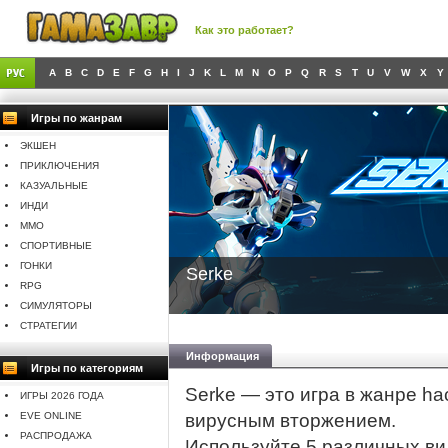
Как это работает?
A
B
C
D
E
F
G
H
I
J
K
L
M
N
O
P
Q
R
S
T
U
V
W
X
Y
Игры по жанрам
ЭКШЕН
ПРИКЛЮЧЕНИЯ
КАЗУАЛЬНЫЕ
ИНДИ
MMO
СПОРТИВНЫЕ
ГОНКИ
Serke
RPG
СИМУЛЯТОРЫ
СТРАТЕГИИ
Информация
Игры по категориям
Serke — это игра в жанре hac
ИГРЫ 2026 ГОДА
EVE ONLINE
вирусным вторжением.
РАСПРОДАЖА
Используйте 5 различных ви