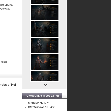
ите своих
лестью,
 rights
rdes of Hel -
Системные требования
Минимальные:
OS: Windows 10 64bit