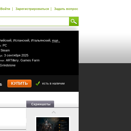
|
|
Войти
Зарегистрироваться
Задать вопрос
лийский,
Испанский,
Итальянский,
еще..
PC
а:
Steam
:
3 сентября 2025
да:
ARTillery
Games Farm
ики:
,
Grindstone
КУПИТЬ
есть в наличии
УБ
Скриншоты