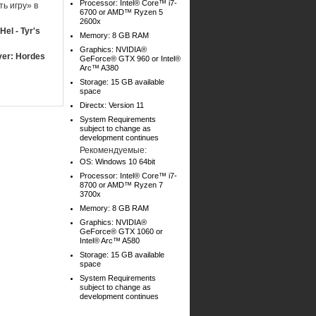
Processor: Intel® Core™ i7-
ь игру» в
6700 or AMD™ Ryzen 5
2600x
el - Tyr's
Memory: 8 GB RAM
Graphics: NVIDIA®
yer: Hordes
GeForce® GTX 960 or Intel®
Arc™ A380
Storage: 15 GB available
space
Directx: Version 11
System Requirements
subject to change as
development continues
Рекомендуемые:
OS: Windows 10 64bit
Processor: Intel® Core™ i7-
8700 or AMD™ Ryzen 7
3700x
Memory: 8 GB RAM
Graphics: NVIDIA®
GeForce® GTX 1060 or
Intel® Arc™ A580
Storage: 15 GB available
space
System Requirements
subject to change as
development continues