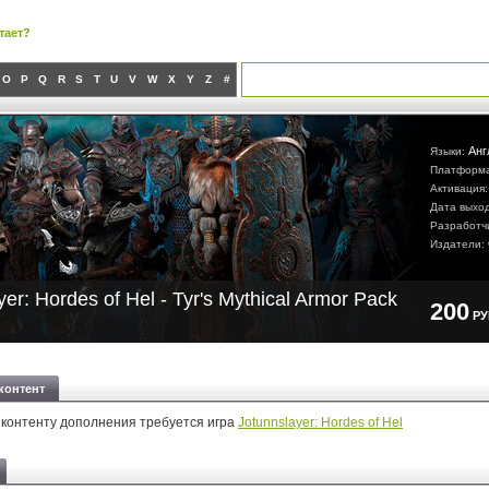
тает?
O
P
Q
R
S
T
U
V
W
X
Y
Z
#
Анг
Языки:
Платформ
Активация
Дата выхо
Разработч
Издатели:
yer: Hordes of Hel - Tyr's Mythical Armor Pack
200
Р
контент
 контенту дополнения требуется игра
Jotunnslayer: Hordes of Hel