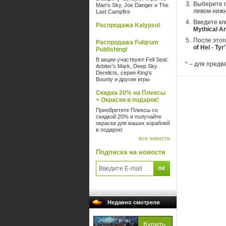
Выберите п
Man's Sky, Joe Danger и The
левом нижн
Last Campfire
Введите кл
Распродажа Kalypso!
Mythical A
После этог
Распродажа Fulqrum
of Hel - Ty
Publishing!
В акции участвуют Fell Seal:
* – для предв
Arbiter's Mark, Deep Sky
Derelicts, серия King's
Bounty и другие игры
Скидка 20% на Плексы
+ Окраски в подарок!
Приобретите Плексы со
скидкой 20% и получайте
окраски для ваших кораблей
в подарок!
все новости
Подписка на новости
Недавно смотрели