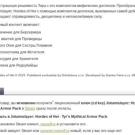
страшную решимость Тира с его комплектом мифических доспехов. Преобраз
nnslayer: Hordes of Hel с помощью комплектов доспехов, выкованных самой доб
ощают справедливость, дисциплину и непоколебимую силу.
емый контент включает:
ачение для Берсеркера
я мантия для Провидицы
ого Огня для Сестры Пламени
гоохотника для Мстителя
осудия для Хранителя
алача для Родоубийцы
des of Hel © 2025. Published exclusively by Grindstone s.r.o. Developed by Games Farm s.r.o. All
*
товар, вы
мгновенно
получите
лицензионный
ключ (cd key) Jotunnslayer: Ho
l Armor Pack
в
Steam
сразу после оплаты.
рать в Jotunnslayer: Hordes of Hel - Tyr's Mythical Armor Pack
:
тановлен Steam клиент,
скачайте
и установите его .
свой аккаунт Steam или
зарегистрируйте
новый, если у вас его еще нет.