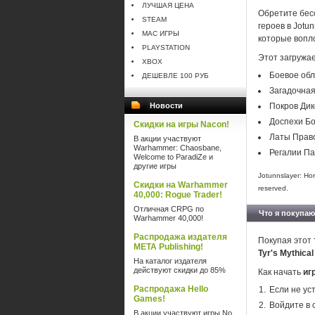
ЛУЧШАЯ ЦЕНА
Обретите бес
STEAM
героев в Jotu
MAC ИГРЫ
которые вопл
PLAYSTATION
Этот загружа
XBOX
Боевое обл
ДЕШЕВЛЕ 100 РУБ
Загадочна
Новости
Покров Дик
Доспехи Бо
Скидки на игры Nacon!
Латы Прав
В акции участвуют
Warhammer: Chaosbane,
Регалии П
Welcome to ParadiZe и
другие игры
Jotunnslayer: Hor
Скидки на Warhammer
reserved.
40,000: Rogue Trader!
Отличная CRPG по
Что я покупаю
Warhammer 40,000!
Распродажа издателя
Покупая этот 
META Publishing!
Tyr's Mythica
На каталог издателя
действуют скидки до 85%
Как начать
иг
Распродажа Hello
Если не ус
Games!
Войдите в 
В акции участвуют игры No