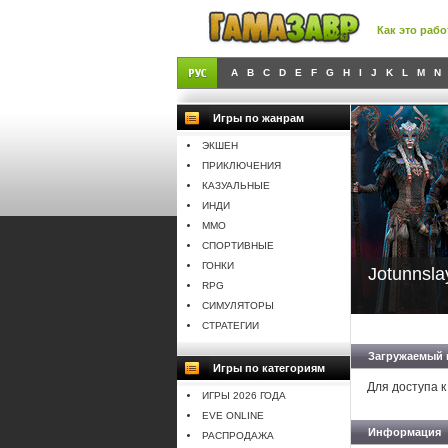
Как это рабо
A
B
C
D
E
F
G
H
I
J
K
L
M
N
Игры по жанрам
ЭКШЕН
ПРИКЛЮЧЕНИЯ
КАЗУАЛЬНЫЕ
ИНДИ
MMO
СПОРТИВНЫЕ
ГОНКИ
Jotunnsla
RPG
СИМУЛЯТОРЫ
СТРАТЕГИИ
Загружаемый 
Игры по категориям
Для доступа к
ИГРЫ 2026 ГОДА
EVE ONLINE
Информация
РАСПРОДАЖА