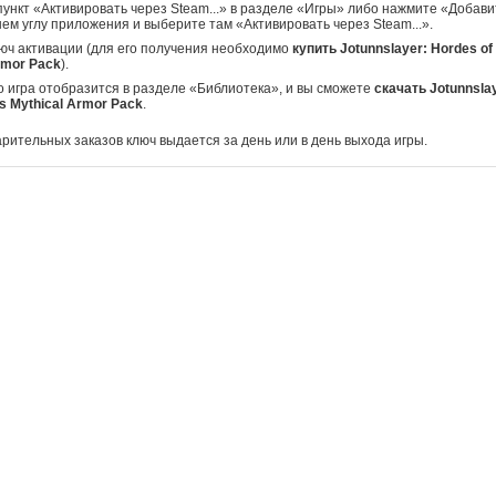
ункт «Активировать через Steam...» в разделе «Игры» либо нажмите «Добавит
ем углу приложения и выберите там «Активировать через Steam...».
юч активации (для его получения необходимо
купить Jotunnslayer: Hordes of H
rmor Pack
).
о игра отобразится в разделе «Библиотека», и вы сможете
скачать Jotunnsla
r's Mythical Armor Pack
.
арительных заказов ключ выдается за день или в день выхода игры.