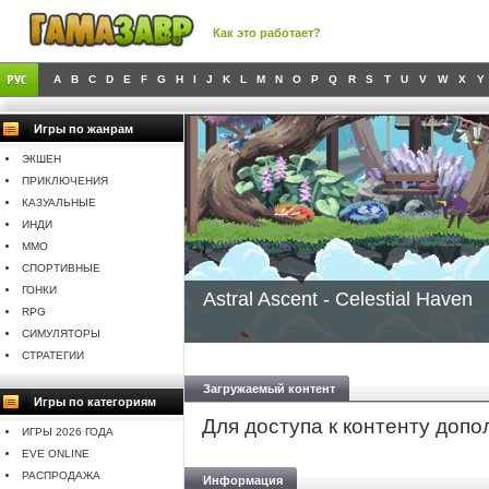
Как это работает?
A
B
C
D
E
F
G
H
I
J
K
L
M
N
O
P
Q
R
S
T
U
V
W
X
Y
Игры по жанрам
ЭКШЕН
ПРИКЛЮЧЕНИЯ
КАЗУАЛЬНЫЕ
ИНДИ
MMO
СПОРТИВНЫЕ
ГОНКИ
Astral Ascent - Celestial Haven
RPG
СИМУЛЯТОРЫ
СТРАТЕГИИ
Загружаемый контент
Игры по категориям
Для доступа к контенту доп
ИГРЫ 2026 ГОДА
EVE ONLINE
РАСПРОДАЖА
Информация