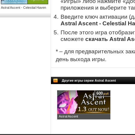
«Игры» либо нажмите «Доб
приложения и выберите там
Astral Ascent - Celestial Haven
Введите ключ активации (
Astral Ascent - Celestial H
После этого игра отобрази
сможете
скачать Astral As
* – для предварительных зак
день выхода игры.
Другие игры серии Astral Ascent
600
руб
Astral Ascent