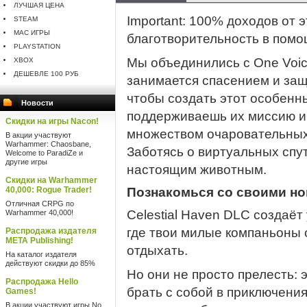
ЛУЧШАЯ ЦЕНА
Important: 100% доходов от 
STEAM
MAC ИГРЫ
благотворительность в пом
PLAYSTATION
Мы объединились с One Voic
XBOX
ДЕШЕВЛЕ 100 РУБ
занимается спасением и защ
чтобы создать этот особенн
Новости
поддерживаешь их миссию и
Скидки на игры Nacon!
множеством очаровательных п
В акции участвуют
Warhammer: Chaosbane,
Заботясь о виртуальных спут
Welcome to ParadiZe и
другие игры
настоящим животным.
Скидки на Warhammer
40,000: Rogue Trader!
Познакомься со своими н
Отличная CRPG по
Celestial Haven DLC создаёт
Warhammer 40,000!
где твои милые компаньоны с
Распродажа издателя
META Publishing!
отдыхать.
На каталог издателя
действуют скидки до 85%
Но они не просто прелесть: 
Распродажа Hello
брать с собой в приключения
Games!
В акции участвуют игры No