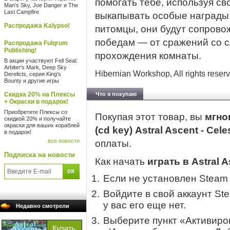
помогать тебе, используя св
Man's Sky, Joe Danger и The
Last Campfire
выкапывать особые награды 
Распродажа Kalypso!
питомцы, они будут сопрово
победам — от сражений со 
Распродажа Fulqrum
Publishing!
прохождения комнаты.
В акции участвуют Fell Seal:
Arbiter's Mark, Deep Sky
Hibernian Workshop, All rights reser
Derelicts, серия King's
Bounty и другие игры
Скидка 20% на Плексы
Что я покупаю
+ Окраски в подарок!
Приобретите Плексы со
Покупая этот товар, вы
мгно
скидкой 20% и получайте
окраски для ваших кораблей
(cd key) Astral Ascent - Cel
в подарок!
все новости
оплаты.
Подписка на новости
Как начать
играть в Astral A
Если не установлен Steam
Войдите в свой аккаунт St
у вас его еще нет.
Недавно смотрели
Выберите пункт «Активиров