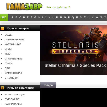
Как это работает?
A
B
C
D
E
F
G
H
I
J
K
L
M
N
O
P
Q
R
S
T
U
V
W
X
Y
Игры по жанрам
ЭКШЕН
ПРИКЛЮЧЕНИЯ
КАЗУАЛЬНЫЕ
ИНДИ
MMO
СПОРТИВНЫЕ
ГОНКИ
Stellaris: Infernals Species Pack
RPG
СИМУЛЯТОРЫ
СТРАТЕГИИ
Видео
Игры по категориям
ИГРЫ 2026 ГОДА
EVE ONLINE
РАСПРОДАЖА