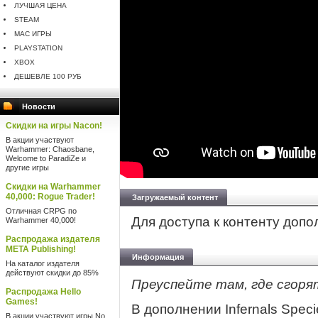
ЛУЧШАЯ ЦЕНА
STEAM
MAC ИГРЫ
PLAYSTATION
XBOX
ДЕШЕВЛЕ 100 РУБ
Новости
Скидки на игры Nacon!
В акции участвуют
Warhammer: Chaosbane,
Welcome to ParadiZe и
другие игры
Скидки на Warhammer
40,000: Rogue Trader!
Загружаемый контент
Отличная CRPG по
Для доступа к контенту доп
Warhammer 40,000!
Распродажа издателя
META Publishing!
Информация
На каталог издателя
действуют скидки до 85%
Преуспейте там, где сгоря
Распродажа Hello
Games!
В дополнении Infernals Speci
В акции участвуют игры No