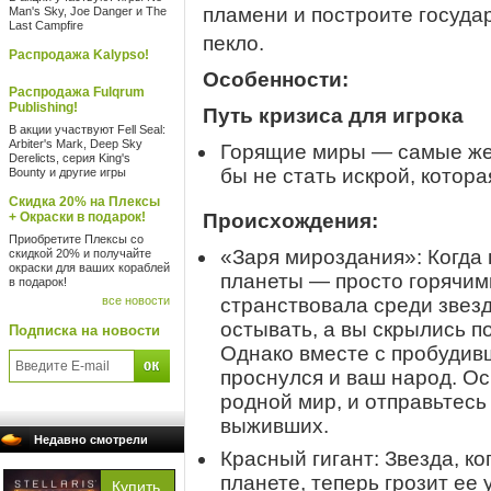
пламени и построите госуда
Man's Sky, Joe Danger и The
Last Campfire
пекло.
Распродажа Kalypso!
Особенности:
Распродажа Fulqrum
Publishing!
Путь кризиса для игрока
В акции участвуют Fell Seal:
Arbiter's Mark, Deep Sky
Горящие миры — самые жел
Derelicts, серия King's
бы не стать искрой, котор
Bounty и другие игры
Скидка 20% на Плексы
+ Окраски в подарок!
Происхождения:
Приобретите Плексы со
«Заря мироздания»: Когда 
скидкой 20% и получайте
окраски для ваших кораблей
планеты — просто горячим
в подарок!
все новости
странствовала среди звез
остывать, а вы скрылись п
Подписка на новости
Однако вместе с пробудив
проснулся и ваш народ. О
родной мир, и отправьтесь 
выживших.
Недавно смотрели
Красный гигант: Звезда, к
планете, теперь грозит ее