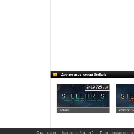
Другие игры серии Stellaris
2419
725
руб
Stellaris
Stellaris: G
О магазине
|
Как это работает?
|
Партнерская прогр