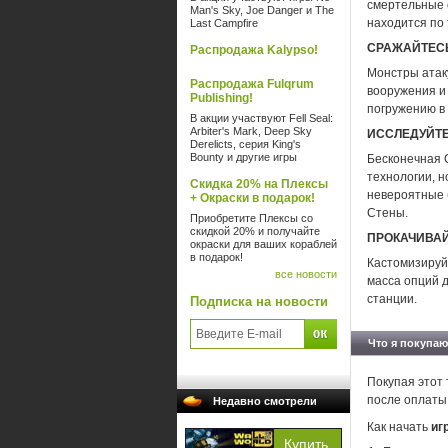
смертельные о
Man's Sky, Joe Danger и The
находится по 
Last Campfire
СРАЖАЙТЕСЬ
Распродажа Kalypso!
Монстры атаку
Распродажа Fulqrum
вооружения и
Publishing!
погружению в
В акции участвуют Fell Seal:
Arbiter's Mark, Deep Sky
ИССЛЕДУЙТЕ
Derelicts, серия King's
Bounty и другие игры
Бесконечная 
технологии, 
Скидка 20% на Плексы
невероятные 
+ Окраски в подарок!
Стены.
Приобретите Плексы со
скидкой 20% и получайте
ПРОКАЧИВАЙ
окраски для ваших кораблей
в подарок!
Кастомизируй
все новости
масса опций 
станции.
Подписка на новости
Что я покупаю
Покупая этот 
после оплаты
Недавно смотрели
Как начать
иг