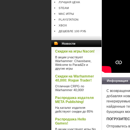
ЛУЧШАЯ ЦЕНА
STEAM
MAC ИГРЫ
PLAYSTATION
XBOX
ДЕШЕВЛЕ 100 РУБ
Новости
Скидки на игры Nacon!
В акции участвуют
Warhammer: Chaosbane,
Welcome to ParadiZe и
другие игры
Скидки на Warhammer
40,000: Rogue Trader!
Информация
Отличная CRPG по
Warhammer 40,000!
С возвращение
добавляя нов
Распродажа издателя
генерируемые
META Publishing!
найденные те
На каталог издателя
действуют скидки до 85%
бушующих мон
ПОГРУЗИТЕС
Распродажа Hello
Games!
Отправьтесь в
В акции участвуют игры No