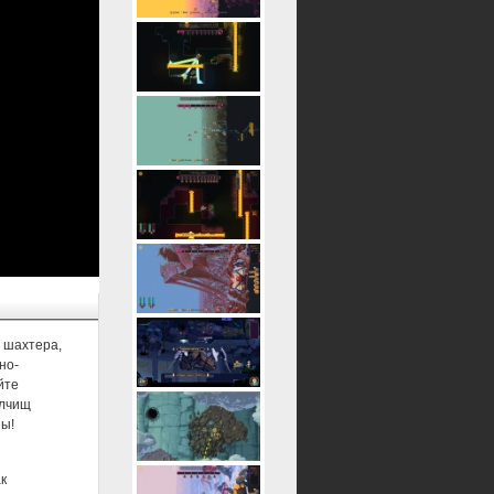
а шахтера,
но-
йте
олчищ
ны!
к