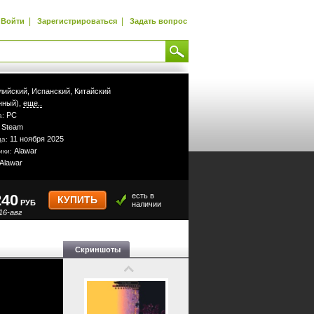
|
|
Войти
Зарегистрироваться
Задать вопрос
лийский,
Испанский,
Китайский
нный),
еще..
PC
а:
Steam
:
11 ноября 2025
да:
Alawar
ики:
Alawar
240
есть в
КУПИТЬ
РУБ
наличии
16-авг
Скриншоты