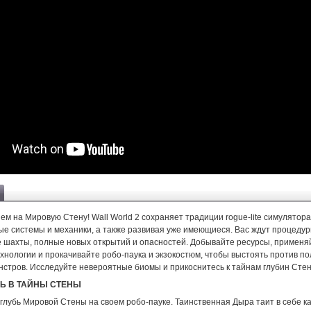
м на Мировую Стену! Wall World 2 сохраняет традиции rogue-lite симулятор
ые системы и механики, а также развивая уже имеющиеся. Вас ждут процедур
 шахты, полные новых открытий и опасностей. Добывайте ресурсы, применя
хнологии и прокачивайте робо-паука и экзокостюм, чтобы выстоять против п
стров. Исследуйте невероятные биомы и прикоснитесь к тайнам глубин Сте
Ь В ТАЙНЫ СТЕНЫ
глубь Мировой Стены на своем робо-пауке. Таинственная Дыра таит в себе ка