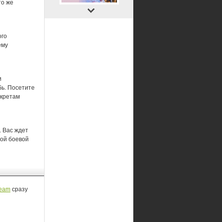
то же
ого
ему
и
бь. Посетите
екретам
. Вас ждет
ной боевой
eam
сразу