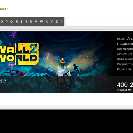
тает?
O
P
Q
R
S
T
U
V
W
X
Y
Z
#
Анг
Языки:
(традицио
Платформ
Активация
Дата выхо
Разработч
Издатели:
d 2
400
скидка по 