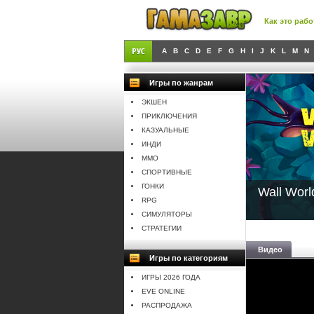
Как это рабо
A
B
C
D
E
F
G
H
I
J
K
L
M
N
Игры по жанрам
ЭКШЕН
ПРИКЛЮЧЕНИЯ
КАЗУАЛЬНЫЕ
ИНДИ
MMO
СПОРТИВНЫЕ
ГОНКИ
Wall Worl
RPG
СИМУЛЯТОРЫ
СТРАТЕГИИ
Видео
Игры по категориям
ИГРЫ 2026 ГОДА
EVE ONLINE
РАСПРОДАЖА