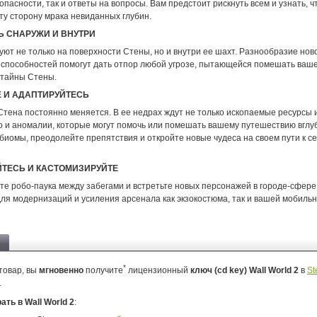
пасности, так и ответы на вопросы. Вам предстоит рискнуть всем и узнать, ч
ту сторону мрака невиданных глубин.
 СНАРУЖИ И ВНУТРИ
ют не только на поверхности Стены, но и внутри ее шахт. Разнообразие нов
 способностей помогут дать отпор любой угрозе, пытающейся помешать ваш
 тайны Стены.
 И АДАПТИРУЙТЕСЬ
Стена постоянно меняется. В ее недрах ждут не только ископаемые ресурсы 
но и аномалии, которые могут помочь или помешать вашему путешествию вглу
биомы, преодолейте препятствия и откройте новые чудеса на своем пути к с
ТЕСЬ И КАСТОМИЗИРУЙТЕ
те робо-паука между забегами и встретьте новых персонажей в городе-сфере
для модернизаций и усиления арсенала как экзокостюма, так и вашей мобиль
*
товар, вы
мгновенно
получите
лицензионный
ключ (cd key) Wall World 2
в
St
.
рать в Wall World 2
: