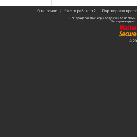
О магазине
|
Как это работает?
|
Партнерская прогр
Все продаваемые игры получены по прямым 
Мы гарантируем 
© 2