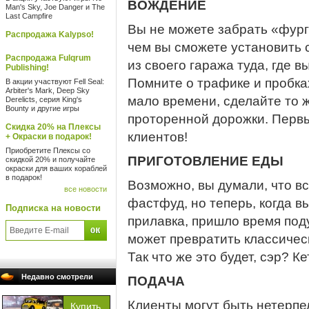
ВОЖДЕНИЕ
Man's Sky, Joe Danger и The
Last Campfire
Вы не можете забрать «фург
Распродажа Kalypso!
чем вы сможете установить 
Распродажа Fulqrum
из своего гаража туда, где в
Publishing!
Помните о трафике и пробках
В акции участвуют Fell Seal:
Arbiter's Mark, Deep Sky
мало времени, сделайте то ж
Derelicts, серия King's
Bounty и другие игры
проторенной дорожки. Перв
Скидка 20% на Плексы
клиентов!
+ Окраски в подарок!
Приобретите Плексы со
ПРИГОТОВЛЕНИЕ ЕДЫ
скидкой 20% и получайте
окраски для ваших кораблей
в подарок!
Возможно, вы думали, что вс
все новости
фастфуд, но теперь, когда в
Подписка на новости
прилавка, пришло время под
может превратить классичес
Так что же это будет, сэр? К
Недавно смотрели
ПОДАЧА
Клиенты могут быть нетерп