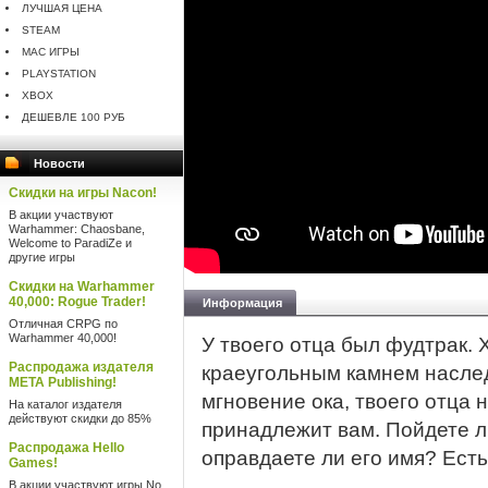
ЛУЧШАЯ ЦЕНА
STEAM
MAC ИГРЫ
PLAYSTATION
XBOX
ДЕШЕВЛЕ 100 РУБ
Новости
Скидки на игры Nacon!
В акции участвуют
Warhammer: Chaosbane,
Welcome to ParadiZe и
другие игры
Скидки на Warhammer
40,000: Rogue Trader!
Информация
Отличная CRPG по
Warhammer 40,000!
У твоего отца был фудтрак. Х
Распродажа издателя
краеугольным камнем наслед
META Publishing!
мгновение ока, твоего отца 
На каталог издателя
действуют скидки до 85%
принадлежит вам. Пойдете ли
Распродажа Hello
оправдаете ли его имя? Есть
Games!
В акции участвуют игры No