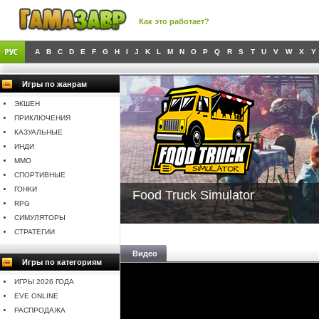
Как это работает?
A
B
C
D
E
F
G
H
I
J
K
L
M
N
O
P
Q
R
S
T
U
V
W
X
Y
Игры по жанрам
ЭКШЕН
ПРИКЛЮЧЕНИЯ
КАЗУАЛЬНЫЕ
ИНДИ
MMO
СПОРТИВНЫЕ
ГОНКИ
Food Truck Simulator
RPG
СИМУЛЯТОРЫ
СТРАТЕГИИ
Видео
Игры по категориям
ИГРЫ 2026 ГОДА
EVE ONLINE
РАСПРОДАЖА