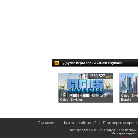
Другие игры серии Cities: Skylines
1759
527
руб
Cities: Sky
Cities: Skylines
Bundle
О магазине
|
Как это работает?
|
Партнерская прогр
Все продаваемые игры получены по прямым 
Мы гарантируем 