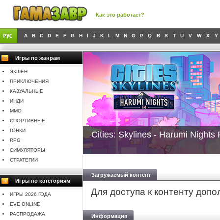
Как это работает?
A
B
C
D
E
F
G
H
I
J
K
L
M
N
O
P
Q
R
S
T
U
V
W
X
Y
Игры по жанрам
ЭКШЕН
ПРИКЛЮЧЕНИЯ
КАЗУАЛЬНЫЕ
ИНДИ
MMO
СПОРТИВНЫЕ
ГОНКИ
Cities: Skylines - Harumi Nights
RPG
СИМУЛЯТОРЫ
СТРАТЕГИИ
Загружаемый контент
Игры по категориям
Для доступа к контенту доп
ИГРЫ 2026 ГОДА
EVE ONLINE
РАСПРОДАЖА
Информация