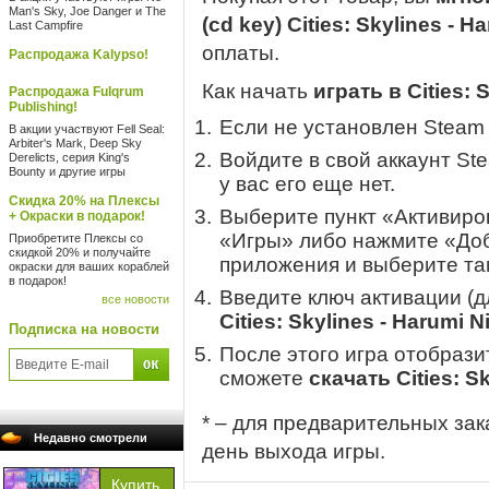
Man's Sky, Joe Danger и The
(cd key) Cities: Skylines - 
Last Campfire
оплаты.
Распродажа Kalypso!
Как начать
играть в Cities: 
Распродажа Fulqrum
Publishing!
Если не установлен Steam
В акции участвуют Fell Seal:
Arbiter's Mark, Deep Sky
Войдите в свой аккаунт St
Derelicts, серия King's
Bounty и другие игры
у вас его еще нет.
Скидка 20% на Плексы
Выберите пункт «Активиров
+ Окраски в подарок!
«Игры» либо нажмите «Доб
Приобретите Плексы со
скидкой 20% и получайте
приложения и выберите там
окраски для ваших кораблей
в подарок!
Введите ключ активации (
все новости
Cities: Skylines - Harumi 
Подписка на новости
После этого игра отобрази
сможете
скачать Cities: S
* – для предварительных зак
Недавно смотрели
день выхода игры.