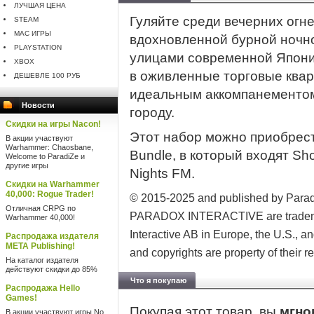
ЛУЧШАЯ ЦЕНА
Гуляйте среди вечерних огне
STEAM
MAC ИГРЫ
вдохновленной бурной ночн
PLAYSTATION
улицами современной Японии
XBOX
в оживленные торговые квар
ДЕШЕВЛЕ 100 РУБ
идеальным аккомпанементом
Новости
городу.
Скидки на игры Nacon!
Этот набор можно приобрести
В акции участвуют
Warhammer: Chaosbane,
Bundle, в который входят Sho
Welcome to ParadiZe и
другие игры
Nights FM.
Скидки на Warhammer
40,000: Rogue Trader!
© 2015-2025 and published by Parad
Отличная CRPG по
PARADOX INTERACTIVE are trademark
Warhammer 40,000!
Interactive AB in Europe, the U.S., an
Распродажа издателя
META Publishing!
and copyrights are property of their 
На каталог издателя
действуют скидки до 85%
Что я покупаю
Распродажа Hello
Games!
Покупая этот товар, вы
мгно
В акции участвуют игры No