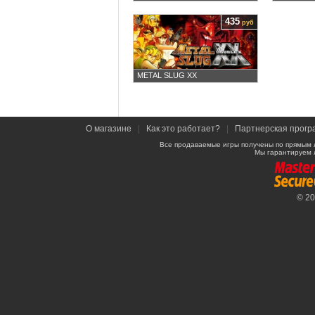
435
руб
METAL SLUG XX
О магазине
|
Как это работает?
|
Партнерская прогр
Все продаваемые игры получены по прямым 
Мы гарантируем 
© 2