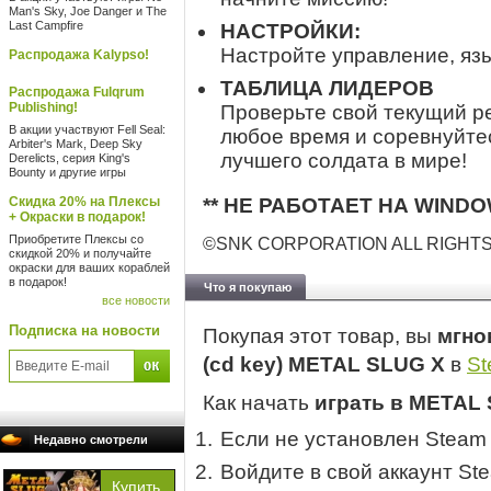
Man's Sky, Joe Danger и The
Last Campfire
НАСТРОЙКИ:
Настройте управление, язы
Распродажа Kalypso!
ТАБЛИЦА ЛИДЕРОВ
Распродажа Fulqrum
Publishing!
Проверьте свой текущий р
В акции участвуют Fell Seal:
любое время и соревнуйтес
Arbiter's Mark, Deep Sky
лучшего солдата в мире!
Derelicts, серия King's
Bounty и другие игры
Скидка 20% на Плексы
** НЕ РАБОТАЕТ НА WINDO
+ Окраски в подарок!
Приобретите Плексы со
©SNK CORPORATION ALL RIGHT
скидкой 20% и получайте
окраски для ваших кораблей
в подарок!
Что я покупаю
все новости
Подписка на новости
Покупая этот товар, вы
мгно
(cd key) METAL SLUG X
в
S
Как начать
играть в METAL
Если не установлен Steam
Недавно смотрели
Войдите в свой аккаунт St