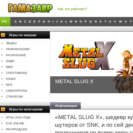
Как это работает?
A
B
C
D
E
F
G
H
I
J
K
L
M
N
O
P
Q
R
S
T
U
V
W
X
Y
Игры по жанрам
ЭКШЕН
ПРИКЛЮЧЕНИЯ
КАЗУАЛЬНЫЕ
ИНДИ
MMO
СПОРТИВНЫЕ
ГОНКИ
METAL SLUG X
RPG
СИМУЛЯТОРЫ
СТРАТЕГИИ
Информация
Игры по категориям
«METAL SLUG X», шедевр ку
ИГРЫ 2026 ГОДА
EVE ONLINE
шутеров от SNK, и по сей д
РАСПРОДАЖА
поклонников по всему миру 