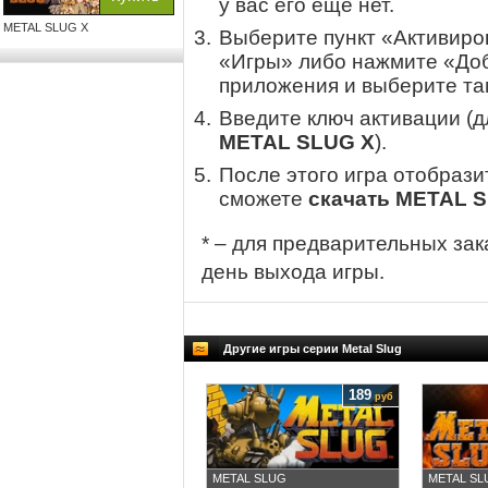
у вас его еще нет.
METAL SLUG X
Выберите пункт «Активиров
«Игры» либо нажмите «Доб
приложения и выберите там
Введите ключ активации (
METAL SLUG X
).
После этого игра отобрази
сможете
скачать METAL 
* – для предварительных зак
день выхода игры.
Другие игры серии Metal Slug
189
руб
METAL SLUG
METAL SL