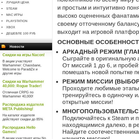
ЛУЧШАЯ ЦЕНА
и простым и интуитивно пон
STEAM
высоко оцененных фанатами 
MAC ИГРЫ
PLAYSTATION
своему отточенному балансу
XBOX
выходит на игровой платфор
ДЕШЕВЛЕ 100 РУБ
ОСНОВНЫЕ ОСОБЕННОС
Новости
АРКАДНЫЙ РЕЖИМ (ГЛА
Скидки на игры Nacon!
Сыграйте в оригинальную
В акции участвуют
От миссий 1 до 6, и пробей
Warhammer: Chaosbane,
Welcome to ParadiZe и
помешать новой попытке п
другие игры
РЕЖИМ МИССИИ (ВЫБОР
Скидки на Warhammer
40,000: Rogue Trader!
Проходите любимые этапы
Отличная CRPG по
тренируйтесь в одиночку и
Warhammer 40,000!
открытые миссии!
Распродажа издателя
META Publishing!
МНОГОПОЛЬЗОВАТЕЛЬС
На каталог издателя
Подключайтесь к Steam и п
действуют скидки до 85%
находящимися далеко, в р
Распродажа Hello
Найдите соотечественника
Games!
начните миссию!
В акции участвуют игры No