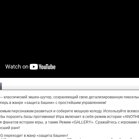
 классический экшен-шутер, сохраняющий свою детализированную пиксель
теперь в жанре «защита башни» с простейшим управлением!
комым персонажам развиться и соберите мощную колоду. Используйте всев
тобы поразить базы противника! Игра включает в себя режим истории «ANOT
я фанатов истории игры, а также Режим «GALLERY». Сражайтесь с игроками с
ысший ранг!
G переходит в жанр «защита башни»!