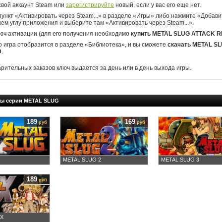
свой аккаунт Steam или
зарегистрируйте
новый, если у вас его еще нет.
ункт «Активировать через Steam...» в разделе «Игры» либо нажмите «Добавит
ем углу приложения и выберите там «Активировать через Steam...».
юч активации (для его получения необходимо
купить METAL SLUG ATTACK 
о игра отобразится в разделе «Библиотека», и вы сможете
скачать METAL S
D
.
арительных заказов ключ выдается за день или в день выхода игры.
ры серии METAL SLUG
189
169
руб
руб
METAL SLUG 2
METAL SLUG 3
189
руб
 X