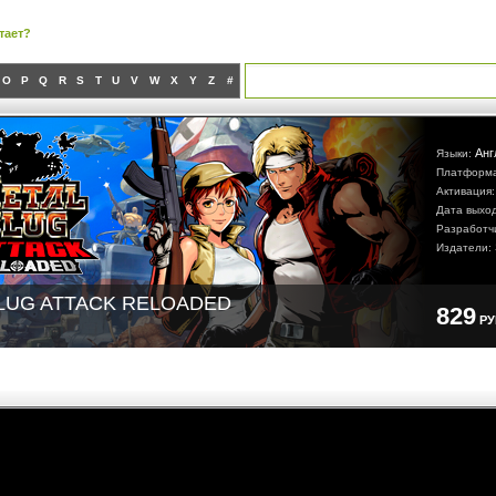
тает?
O
P
Q
R
S
T
U
V
W
X
Y
Z
#
Анг
Языки:
Платформ
Активация
Дата выхо
Разработч
Издатели:
LUG ATTACK RELOADED
829
Р