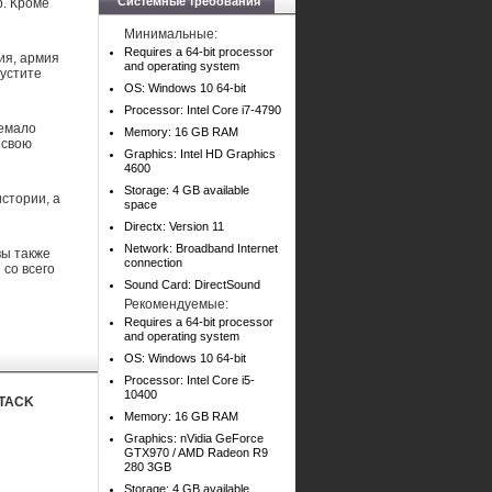
Системные требования
р. Кроме
Минимальные:
Requires a 64-bit processor
ия, армия
and operating system
пустите
OS: Windows 10 64-bit
Processor: Intel Core i7-4790
немало
Memory: 16 GB RAM
 свою
Graphics: Intel HD Graphics
4600
Storage: 4 GB available
стории, а
space
Directx: Version 11
Network: Broadband Internet
вы также
connection
 со всего
Sound Card: DirectSound
Рекомендуемые:
Requires a 64-bit processor
and operating system
OS: Windows 10 64-bit
Processor: Intel Core i5-
10400
TTACK
Memory: 16 GB RAM
Graphics: nVidia GeForce
GTX970 / AMD Radeon R9
280 3GB
Storage: 4 GB available