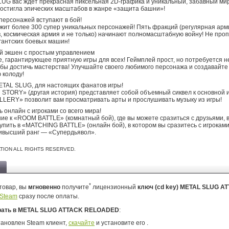
UG вас ждет прекрасная пиксельная 2D-графика и уникальный, забавный ми
 достигла эпических масштабов в жанре «защита башни»!
персонажей вступают в бой!
жит более 300 супер уникальных персонажей! Пять фракций (регулярная арм
, космическая армия и не только) начинают полномасштабную войну! Не про
гантских боевых машин!
й экшен с простым управлением
, гарантирующее приятную игры для всех! Геймплей прост, но потребуется 
обы достичь мастерства! Улучшайте своего любимого персонажа и создавайте
 колоду!
ETAL SLUG, для настоящих фанатов игры!
TORY» (другая история) представляет собой объемный сиквел к основной и
LERY» позволит вам просматривать арты и прослушивать музыку из игры!
 онлайн с игроками со всего мира!
ие к «ROOM BATTLE» (комнатный бой), где вы можете сразиться с друзьями, 
упить в «MATCHING BATTLE» (онлайн бой), в котором вы сразитесь с игроками
ивысший ранг — «Супердьявол».
ION ALL RIGHTS RESERVED.
*
товар, вы
мгновенно
получите
лицензионный
ключ (cd key) METAL SLUG A
Steam
сразу после оплаты.
рать в METAL SLUG ATTACK RELOADED
:
тановлен Steam клиент,
скачайте
и установите его .