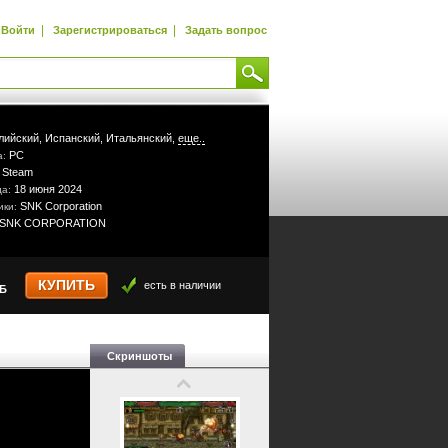
|
|
Войти
Зарегистрироваться
Задать вопрос
лийский,
Испанский,
Итальянский,
еще..
PC
а:
Steam
:
18 июня 2024
да:
SNK Corporation
ики:
SNK CORPORATION
КУПИТЬ
есть в наличии
УБ
Скриншоты