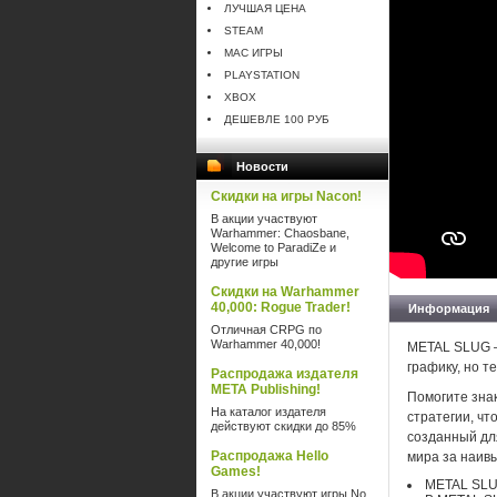
ЛУЧШАЯ ЦЕНА
STEAM
MAC ИГРЫ
PLAYSTATION
XBOX
ДЕШЕВЛЕ 100 РУБ
Новости
Скидки на игры Nacon!
В акции участвуют
Warhammer: Chaosbane,
Welcome to ParadiZe и
другие игры
Скидки на Warhammer
40,000: Rogue Trader!
Информация
Отличная CRPG по
Warhammer 40,000!
METAL SLUG —
графику, но 
Распродажа издателя
META Publishing!
Помогите зна
На каталог издателя
стратегии, ч
действуют скидки до 85%
созданный дл
Распродажа Hello
мира за наив
Games!
METAL SLU
В акции участвуют игры No