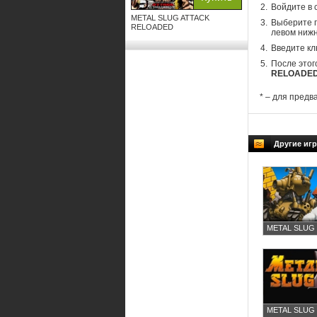
Войдите в 
METAL SLUG ATTACK
Выберите п
RELOADED
левом нижн
Введите кл
После этог
RELOADE
* – для предв
Другие иг
METAL SLUG
METAL SLUG