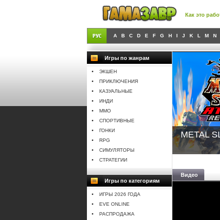
Как это рабо
A
B
C
D
E
F
G
H
I
J
K
L
M
N
Игры по жанрам
ЭКШЕН
ПРИКЛЮЧЕНИЯ
КАЗУАЛЬНЫЕ
ИНДИ
MMO
СПОРТИВНЫЕ
ГОНКИ
METAL S
RPG
СИМУЛЯТОРЫ
СТРАТЕГИИ
Видео
Игры по категориям
ИГРЫ 2026 ГОДА
EVE ONLINE
РАСПРОДАЖА