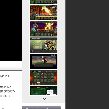
ную 2D-
озможные
HER STORY»,
о всего