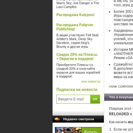
В METAL SL
Man's Sky, Joe Danger и The
того, игра
Last Campfire
Более 300 
Распродажа Kalypso!
Игра содер
повстанцев
шествие ги
Распродажа Fulqrum
Publishing!
Хардкорны
Управление
В акции участвуют Fell Seal:
усилий, чт
Arbiter's Mark, Deep Sky
Derelicts, серия King's
уникальную
Bounty и другие игры
Истории M
«ANOTHER S
Скидка 20% на Плексы
Режим «GAL
+ Окраски в подарок!
Сражайтесь
Приобретите Плексы со
В дополнен
скидкой 20% и получайте
окраски для ваших кораблей
можете вст
в подарок!
мира за на
все новости
©SNK CORPORAT
Подписка на новости
Что я покупаю
Покупая этот 
RELOADED
в
Недавно смотрели
Как начать
иг
Если не ус