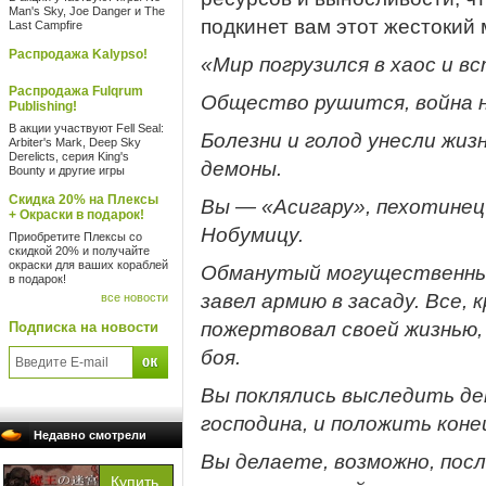
Man's Sky, Joe Danger и The
подкинет вам этот жестокий
Last Campfire
Распродажа Kalypso!
«Мир погрузился в хаос и в
Распродажа Fulqrum
Общество рушится, война н
Publishing!
В акции участвуют Fell Seal:
Болезни и голод унесли жиз
Arbiter's Mark, Deep Sky
Derelicts, серия King's
демоны.
Bounty и другие игры
Скидка 20% на Плексы
Вы — «Асигару», пехотинец 
+ Окраски в подарок!
Нобумицу.
Приобретите Плексы со
скидкой 20% и получайте
окраски для ваших кораблей
Обманутый могущественным
в подарок!
завел армию в засаду. Все, 
все новости
пожертвовал своей жизнью,
Подписка на новости
боя.
Вы поклялись выследить де
господина, и положить конец
Недавно смотрели
Вы делаете, возможно, пос