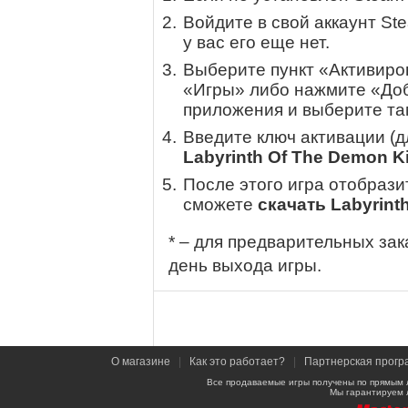
Войдите в свой аккаунт St
у вас его еще нет.
Выберите пункт «Активиров
«Игры» либо нажмите «Доб
приложения и выберите там
Введите ключ активации (
Labyrinth Of The Demon K
После этого игра отобрази
сможете
скачать Labyrint
* – для предварительных зак
день выхода игры.
О магазине
|
Как это работает?
|
Партнерская прогр
Все продаваемые игры получены по прямым 
Мы гарантируем 