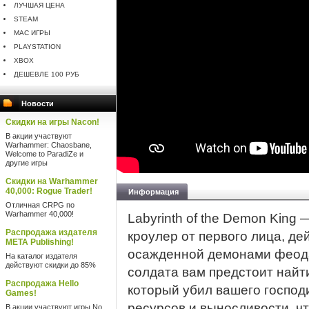
ЛУЧШАЯ ЦЕНА
STEAM
MAC ИГРЫ
PLAYSTATION
XBOX
ДЕШЕВЛЕ 100 РУБ
Новости
Скидки на игры Nacon!
В акции участвуют
Warhammer: Chaosbane,
Welcome to ParadiZe и
другие игры
Скидки на Warhammer
40,000: Rogue Trader!
Информация
Отличная CRPG по
Warhammer 40,000!
Labyrinth of the Demon Kin
Распродажа издателя
кроулер от первого лица, де
META Publishing!
осажденной демонами феода
На каталог издателя
действуют скидки до 85%
солдата вам предстоит найт
Распродажа Hello
который убил вашего господи
Games!
ресурсов и выносливости, ч
В акции участвуют игры No