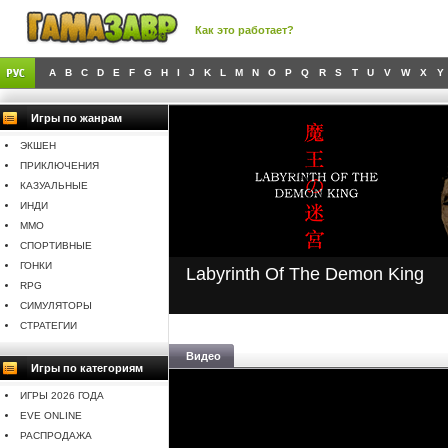
Как это работает?
A
B
C
D
E
F
G
H
I
J
K
L
M
N
O
P
Q
R
S
T
U
V
W
X
Y
Игры по жанрам
ЭКШЕН
ПРИКЛЮЧЕНИЯ
КАЗУАЛЬНЫЕ
ИНДИ
MMO
СПОРТИВНЫЕ
ГОНКИ
Labyrinth Of The Demon King
RPG
СИМУЛЯТОРЫ
СТРАТЕГИИ
Видео
Игры по категориям
ИГРЫ 2026 ГОДА
EVE ONLINE
РАСПРОДАЖА