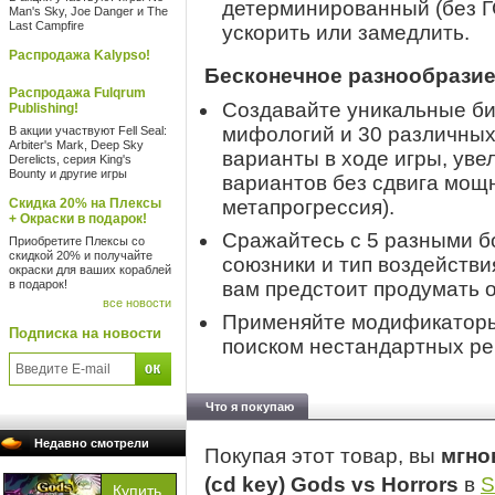
детерминированный (без Г
Man's Sky, Joe Danger и The
Last Campfire
ускорить или замедлить.
Распродажа Kalypso!
Бесконечное разнообрази
Распродажа Fulqrum
Создавайте уникальные бил
Publishing!
мифологий и 30 различных
В акции участвуют Fell Seal:
Arbiter's Mark, Deep Sky
варианты в ходе игры, ув
Derelicts, серия King's
Bounty и другие игры
вариантов без сдвига мощ
Скидка 20% на Плексы
метапрогрессия).
+ Окраски в подарок!
Сражайтесь с 5 разными бо
Приобретите Плексы со
скидкой 20% и получайте
союзники и тип воздейств
окраски для ваших кораблей
в подарок!
вам предстоит продумать о
все новости
Применяйте модификаторы 
Подписка на новости
поиском нестандартных р
Что я покупаю
Недавно смотрели
Покупая этот товар, вы
мгно
(cd key) Gods vs Horrors
в
S