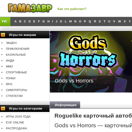
Как это работает?
A
B
C
D
E
F
G
H
I
J
K
L
M
N
O
P
Q
R
S
T
U
V
W
X
Y
Игры по жанрам
ЭКШЕН
ПРИКЛЮЧЕНИЯ
КАЗУАЛЬНЫЕ
ИНДИ
MMO
СПОРТИВНЫЕ
ГОНКИ
Gods vs Horrors
RPG
СИМУЛЯТОРЫ
СТРАТЕГИИ
Информация
Игры по категориям
Roguelike карточный авто
ИГРЫ 2026 ГОДА
EVE ONLINE
Gods vs Horrors — карточный
РАСПРОДАЖА