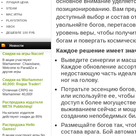
основное внимание уделяет
ЛУЧШАЯ ЦЕНА
позиционированию. Вам пре
STEAM
MAC ИГРЫ
доступный выбор и состав о
PLAYSTATION
увольняйте богов, перетасо
XBOX
уровень веры, чтобы получи
ДЕШЕВЛЕ 100 РУБ
богам и повергать космическ
Новости
Каждое решение имеет зна
Скидки на игры Nacon!
Выведите синергии и масш
В акции участвуют
Warhammer: Chaosbane,
Каждое обновление ассорт
Welcome to ParadiZe и
другие игры
недостающую часть идеальн
ног на голову.
Скидки на Warhammer
40,000: Rogue Trader!
Потратьте эссенцию богов,
Отличная CRPG по
Warhammer 40,000!
или используйте ее, чтобы
доступ к более могуществ
Распродажа издателя
META Publishing!
выживанием сейчас и мощь
На каталог издателя
созданию непобедимых би
действуют скидки до 85%
Размещайте богов так, что
Распродажа Hello
Games!
состава врага. Бой автома
В акции участвуют игры No