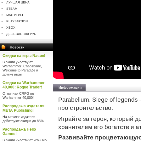
ЛУЧШАЯ ЦЕНА
STEAM
MAC ИГРЫ
PLAYSTATION
XBOX
ДЕШЕВЛЕ 100 РУБ
Новости
Скидки на игры Nacon!
В акции участвуют
Warhammer: Chaosbane,
Welcome to ParadiZe и
другие игры
Скидки на Warhammer
40,000: Rogue Trader!
Информация
Отличная CRPG по
Warhammer 40,000!
Parabellum, Siege of legend
Распродажа издателя
про строительство.
META Publishing!
На каталог издателя
Играйте за героя, который д
действуют скидки до 85%
хранителем его богатств и а
Распродажа Hello
Games!
Развивайте процветающую
В акции участвуют игры No