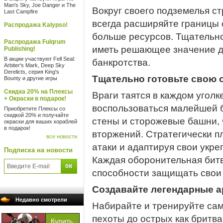
Man's Sky, Joe Danger и The
Вокруг своего подземелья ст
Last Campfire
всегда расширяйте границы 
Распродажа Kalypso!
больше ресурсов. Тщательн
Распродажа Fulqrum
иметь решающее значение д
Publishing!
В акции участвуют Fell Seal:
банкротства.
Arbiter's Mark, Deep Sky
Derelicts, серия King's
Тщательно готовьте свою 
Bounty и другие игры
Скидка 20% на Плексы
Враги таятся в каждом уголк
+ Окраски в подарок!
воспользоваться малейшей 
Приобретите Плексы со
скидкой 20% и получайте
стены и сторожевые башни, 
окраски для ваших кораблей
в подарок!
вторжений. Стратегически п
все новости
атаки и адаптируя свои укре
Подписка на новости
Каждая оборонительная битв
способности защищать свои
Создавайте легендарные 
Недавно смотрели
Набирайте и тренируйте сам
пехоты до острых как бритв