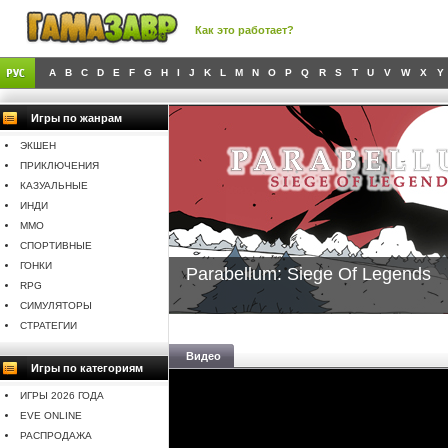
Как это работает?
A
B
C
D
E
F
G
H
I
J
K
L
M
N
O
P
Q
R
S
T
U
V
W
X
Y
Игры по жанрам
ЭКШЕН
ПРИКЛЮЧЕНИЯ
КАЗУАЛЬНЫЕ
ИНДИ
MMO
СПОРТИВНЫЕ
ГОНКИ
Parabellum: Siege Of Legends
RPG
СИМУЛЯТОРЫ
СТРАТЕГИИ
Видео
Игры по категориям
ИГРЫ 2026 ГОДА
EVE ONLINE
РАСПРОДАЖА