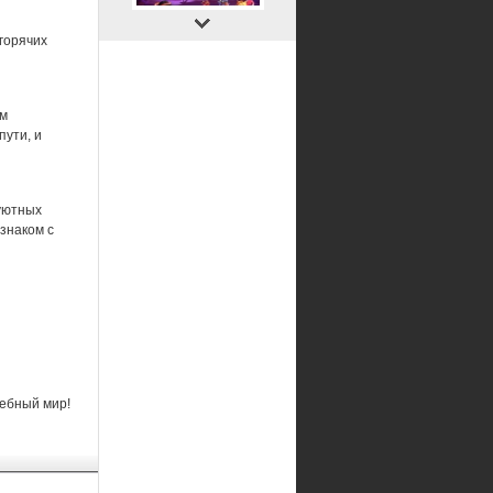
горячих
ом
пути, и
 уютных
 знаком с
шебный мир!