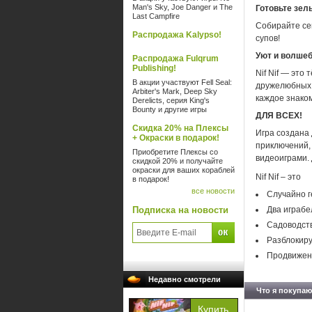
Man's Sky, Joe Danger и The
Готовьте зел
Last Campfire
Собирайте се
Распродажа Kalypso!
супов!
Уют и волше
Распродажа Fulqrum
Publishing!
Nif Nif — это
В акции участвуют Fell Seal:
дружелюбных 
Arbiter's Mark, Deep Sky
каждое знако
Derelicts, серия King's
Bounty и другие игры
ДЛЯ ВСЕХ!
Скидка 20% на Плексы
Игра создана 
+ Окраски в подарок!
приключений, 
Приобретите Плексы со
видеоиграми. 
скидкой 20% и получайте
окраски для ваших кораблей
Nif Nif – это
в подарок!
все новости
Случайно г
Подписка на новости
Два играбе
Садоводств
Разблокиру
Продвижени
Недавно смотрели
Что я покупаю