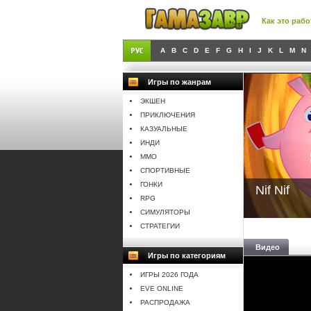
Как это рабо
A
B
C
D
E
F
G
H
I
J
K
L
M
N
Игры по жанрам
ЭКШЕН
ПРИКЛЮЧЕНИЯ
КАЗУАЛЬНЫЕ
ИНДИ
MMO
СПОРТИВНЫЕ
ГОНКИ
Nif Nif
RPG
СИМУЛЯТОРЫ
СТРАТЕГИИ
Видео
Игры по категориям
ИГРЫ 2026 ГОДА
EVE ONLINE
РАСПРОДАЖА