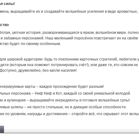
ья силы!
мена, выращивайте их и создавайте волшебные усиления в виде ароматных, 
бство
 тёплая, уютная история, разворачивающаяся в ярком, волшебном мире, полн
и забавных персонажей. Наш маленький поросёнок повстречает их на своём 
мство будет по-своему особенным.
для широкой аудитории: будь то поклонники карточных стратегий, любители
дети (которым она поможет потренировать счёт!), или даже те, кто совсем не
Доступно, дружелюбно, без капли насилия!
енерируемые карты – каждое прохождение будет разным!
льных персонажа – Ниф Ниф и Кот, каждый со своей уникальной колодой.
о и кулинария – выращивайте ингредиенты и готовьте волшебные супы!
емые шляпы – не просто стильные, но и дающие особые способности.
е по уровням, награды и достижения – откройте всё, что скрывает этот вол