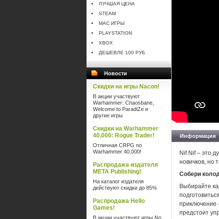
ЛУЧШАЯ ЦЕНА
STEAM
MAC ИГРЫ
PLAYSTATION
XBOX
ДЕШЕВЛЕ 100 РУБ
Новости
Скидки на игры Nacon!
В акции участвуют
Warhammer: Chaosbane,
Welcome to ParadiZe и
другие игры
Скидки на Warhammer
40,000: Rogue Trader!
Информация
Отличная CRPG по
Warhammer 40,000!
Nif Nif – это
новичков, но 
Распродажа издателя
META Publishing!
Собери коло
На каталог издателя
Выбирайте ка
действуют скидки до 85%
подготовитьс
Распродажа Hello
приключение —
Games!
предстоит упр
В акции участвуют игры No