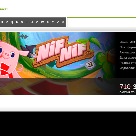
тает?
O
P
Q
R
S
T
U
V
W
X
Y
Z
#
Анг
Языки:
Платформ
Активация
Дата выхо
Разработч
Издатели:
710
скидка по 