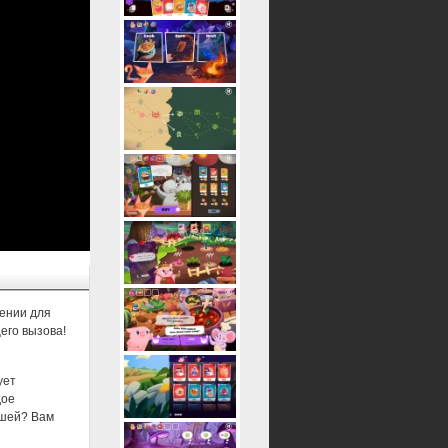
оении для
его вызова!
ует
дое
чшей? Вам