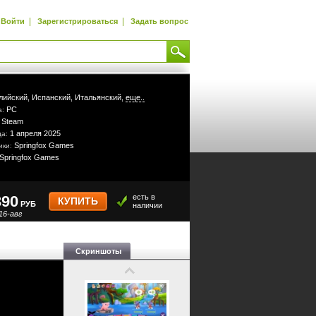
|
|
Войти
Зарегистрироваться
Задать вопрос
лийский,
Испанский,
Итальянский,
еще..
PC
а:
Steam
:
1 апреля 2025
да:
Springfox Games
ики:
Springfox Games
390
есть в
КУПИТЬ
РУБ
наличии
16-авг
Скриншоты