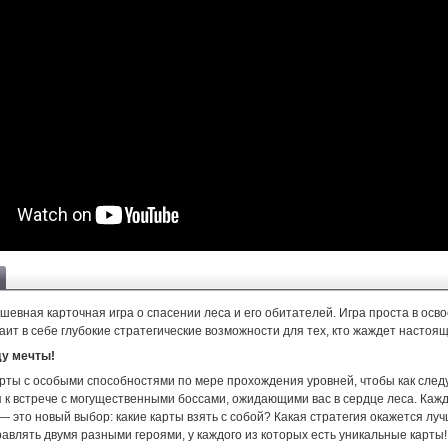
 душевная карточная игра о спасении леса и его обитателей. Игра проста в осв
таит в себе глубокие стратегические возможности для тех, кто жаждет настоящ
ду мечты!
рты с особыми способностями по мере прохождения уровней, чтобы как след
я к встрече с могущественными боссами, ожидающими вас в сердце леса. Каж
 это новый выбор: какие карты взять с собой? Какая стратегия окажется лу
авлять двумя разными героями, у каждого из которых есть уникальные карты!