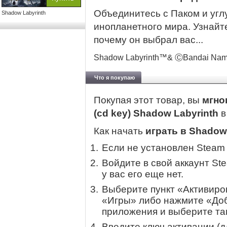
Объединитесь с Паком и угл
Shadow Labyrinth
инопланетного мира. Узнайте
почему он выбрал вас...
Shadow Labyrinth™& ⒸBandai Namco
Что я покупаю
Покупая этот товар, вы
мгно
(cd key) Shadow Labyrinth
Как начать
играть в Shadow
Если не установлен Steam
Войдите в свой аккаунт St
у вас его еще нет.
Выберите пункт «Активиров
«Игры» либо нажмите «Доб
приложения и выберите там
Введите ключ активации (