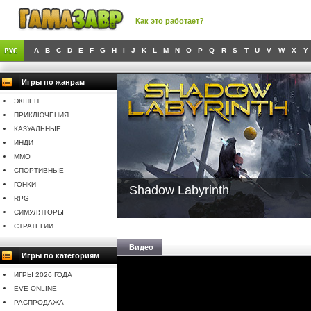
Как это работает?
A
B
C
D
E
F
G
H
I
J
K
L
M
N
O
P
Q
R
S
T
U
V
W
X
Y
Игры по жанрам
ЭКШЕН
ПРИКЛЮЧЕНИЯ
КАЗУАЛЬНЫЕ
ИНДИ
MMO
СПОРТИВНЫЕ
ГОНКИ
Shadow Labyrinth
RPG
СИМУЛЯТОРЫ
СТРАТЕГИИ
Видео
Игры по категориям
ИГРЫ 2026 ГОДА
EVE ONLINE
РАСПРОДАЖА