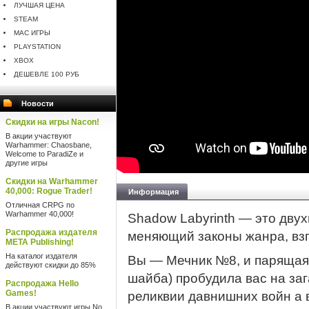
ЛУЧШАЯ ЦЕНА
STEAM
MAC ИГРЫ
PLAYSTATION
XBOX
ДЕШЕВЛЕ 100 РУБ
Новости
Скидки на игры Nacon!
В акции участвуют
Warhammer: Chaosbane,
Welcome to ParadiZe и
другие игры
Скидки на Warhammer
40,000: Rogue Trader!
Информация
Отличная CRPG по
Warhammer 40,000!
Shadow Labyrinth — это дву
Распродажа издателя
меняющий законы жанра, вз
META Publishing!
На каталог издателя
Вы — Мечник №8, и парящая
действуют скидки до 85%
шайба) пробудила вас на за
Распродажа Hello
Games!
реликвии давнишних войн а 
В акции участвуют игры No