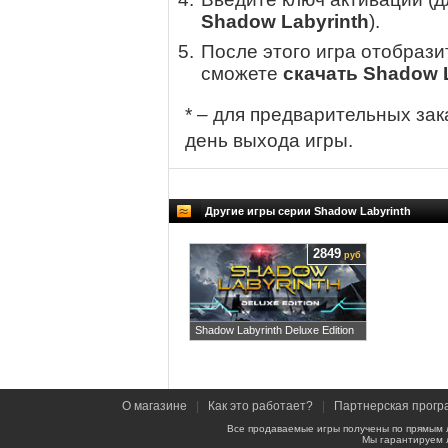
Shadow Labyrinth
).
После этого игра отобрази
сможете
скачать Shadow 
* – для предварительных зак
день выхода игры.
Другие игры серии Shadow Labyrinth
2849
руб
Shadow Labyrinth Deluxe Edition
О магазине
|
Как это работает?
|
Партнерская прогр
Все продаваемые игры получены по прямым 
Мы гарантируем 