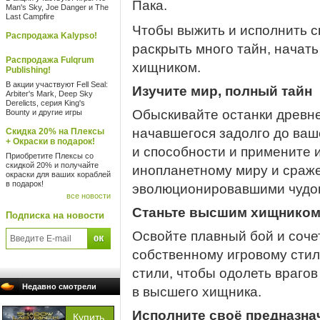
Пака.
Man's Sky, Joe Danger и The
Last Campfire
Чтобы выжить и исполнить с
Распродажа Kalypso!
раскрыть много тайн, начать
Распродажа Fulqrum
хищником.
Publishing!
В акции участвуют Fell Seal:
Изучите мир, полный тайн
Arbiter's Mark, Deep Sky
Derelicts, серия King's
Обыскивайте останки древне
Bounty и другие игры
начавшегося задолго до ваш
Скидка 20% на Плексы
+ Окраски в подарок!
и способности и примените 
Приобретите Плексы со
скидкой 20% и получайте
инопланетному миру и сраж
окраски для ваших кораблей
в подарок!
эволюционировавшими чудо
все новости
Станьте высшим хищнико
Подписка на новости
Освойте плавный бой и соче
собственному игровому сти
стили, чтобы одолеть врагов
Недавно смотрели
в высшего хищника.
Исполните своё предназна