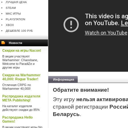
ЛУЧШАЯ ЦЕНА
STEAM
MAC ИГРЫ
PLAYSTATION
XBOX
ДЕШЕВЛЕ 100 РУБ
Новости
Скидки на игры Nacon!
В акции участвуют
Warhammer: Chaosbane,
Welcome to ParadiZe и
другие игры
Скидки на Warhammer
40,000: Rogue Trader!
Информация
Отличная CRPG по
Warhammer 40,000!
Обратите внимание!
Распродажа издателя
Эту игру
нельзя активиров
META Publishing!
страной регистрации
Росси
На каталог издателя
действуют скидки до 85%
Беларусь
.
Распродажа Hello
Games!
В акции участвуют игры No