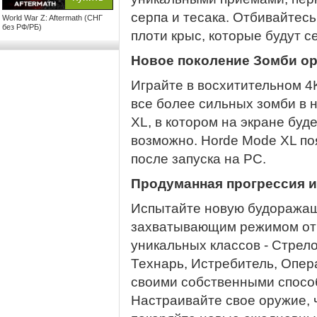
серпа и тесака. Отбивайтес
World War Z: Aftermath (СНГ
без РФ/РБ)
плоти крыс, которые будут с
Новое поколение Зомби о
Играйте в восхитительном 4K
все более сильных зомби в 
XL, в котором на экране буд
возможно. Horde Mode XL по
после запуска на PC.
Продуманная прогрессия и
Испытайте новую будоражащу
захватывающим режимом от 
уникальных классов - Стрело
Технарь, Истребитель, Опер
своими собственными способ
Настраивайте свое оружие, 