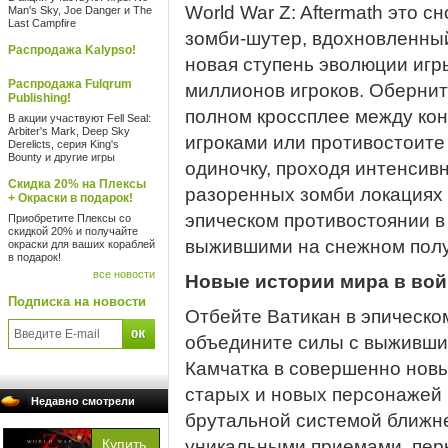
World War Z: Aftermath это 
Man's Sky, Joe Danger и The
Last Campfire
зомби-шутер, вдохновленный
Распродажа Kalypso!
новая ступень эволюции игр
Распродажа Fulqrum
миллионов игроков. Обернит
Publishing!
полном кроссплее между кон
В акции участвуют Fell Seal:
Arbiter's Mark, Deep Sky
игроками или противостоите
Derelicts, серия King's
Bounty и другие игры
одиночку, проходя интенсив
Скидка 20% на Плексы
разоренных зомби локациях 
+ Окраски в подарок!
эпическом противостоянии в
Приобретите Плексы со
скидкой 20% и получайте
выжившими на снежном полу
окраски для ваших кораблей
в подарок!
все новости
Новые истории мира в вой
Подписка на новости
Отбейте Ватикан в эпическо
объедините силы с выживши
Камчатка в совершенно новы
старых и новых персонажей 
Недавно смотрели
брутальной системой ближне
уникальными приемами, пер