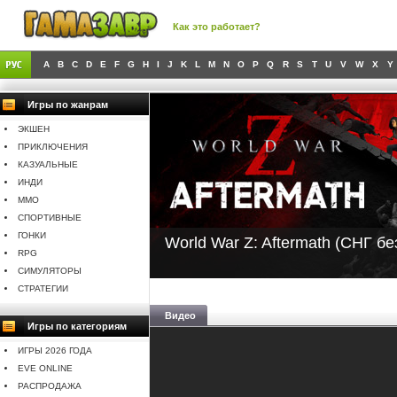
Как это работает?
A
B
C
D
E
F
G
H
I
J
K
L
M
N
O
P
Q
R
S
T
U
V
W
X
Y
Игры по жанрам
ЭКШЕН
ПРИКЛЮЧЕНИЯ
КАЗУАЛЬНЫЕ
ИНДИ
MMO
СПОРТИВНЫЕ
ГОНКИ
World War Z: Aftermath (СНГ б
RPG
СИМУЛЯТОРЫ
СТРАТЕГИИ
Видео
Игры по категориям
ИГРЫ 2026 ГОДА
EVE ONLINE
РАСПРОДАЖА