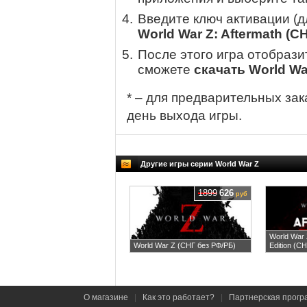
Введите ключ активации (
World War Z: Aftermath (С
После этого игра отобрази
сможете
скачать World Wa
* – для предварительных зак
день выхода игры.
Другие игры серии World War Z
1899
626
руб
World War 
World War Z (СНГ без РФ/РБ)
Edition (С
О магазине
|
Как это работает?
|
Партнерская прогр