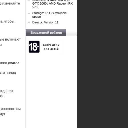
ью изменяйте
GTX 1060 / AMD Radeon RX
570
Storage: 18 GB available
space
а, чтобы
Directx: Version 11
Возрастной рейтинг
рые включают
за
ания редких
вам всегда
аждое из
ю.
с множеством
удут