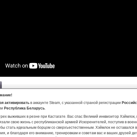
мание!
зя активировать
в аккаунте Steam, с указанной страной регистрации
Российс
ли
Республика Беларусь
.
трех выживших в резне при Кастагате. Вас спас Великий инквизитор Хэймлок, 
язали свою жизнь с республиканской армией Искоренителей, поступив в воен
обы стать идеальным борцом со сверхъестественным. Хэймлок не оставался в
ия, и благодаря его вниманию, тренировкам и советам вас и ваших друзей де