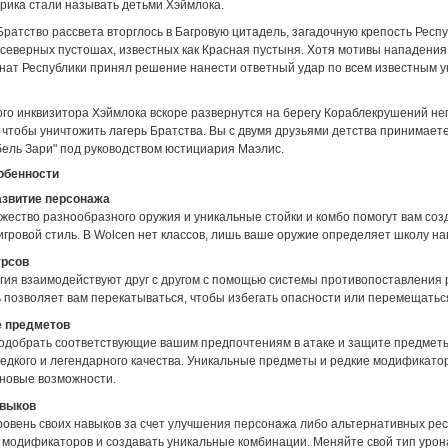
рика стали называть детьми Хэймлока.
Братство рассвета вторглось в Багровую цитадель, загадочную крепость Респу
 северных пустошах, известных как Красная пустыня. Хотя мотивы нападения
нат Республики принял решение нанести ответный удар по всем известным 
ого инквизитора Хэймлока вскоре развернутся на берегу Кораблекрушений не
чтобы уничтожить лагерь Братства. Вы с двумя друзьями детства принимаете
бель Зари" под руководством юстициария Маэлис.
обенности
азвитие персонажа
жество разнообразного оружия и уникальные стойки и комбо помогут вам соз
гровой стиль. В Wolcen нет классов, лишь ваше оружие определяет школу на
урсов
ргия взаимодействуют друг с другом с помощью системы противопоставления 
 позволяет вам перекатываться, чтобы избегать опасности или перемещатьс
е предметов
одобрать соответствующие вашим предпочтениям в атаке и защите предметы
редкого и легендарного качества. Уникальные предметы и редкие модификато
 новые возможности.
авыков
овень своих навыков за счет улучшения персонажа либо альтернативных рес
и модификаторов и создавать уникальные комбинации. Меняйте свой тип урон