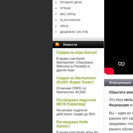
ЛУЧШАЯ ЦЕНА
STEAM
MAC ИГРЫ
PLAYSTATION
XBOX
ДЕШЕВЛЕ 100 РУБ
Новости
Скидки на игры Nacon!
В акции участвуют
Warhammer: Chaosbane,
Welcome to ParadiZe и
другие игры
Скидки на Warhammer
40,000: Rogue Trader!
Информация
Отличная CRPG по
Warhammer 40,000!
Обратите вни
Эту игру
нель
Распродажа издателя
META Publishing!
Федерация
и
На каталог издателя
Вы – один из 
действуют скидки до 85%
ранних лет св
Распродажа Hello
академию, чт
Games!
вашего обучен
В акции участвуют игры No