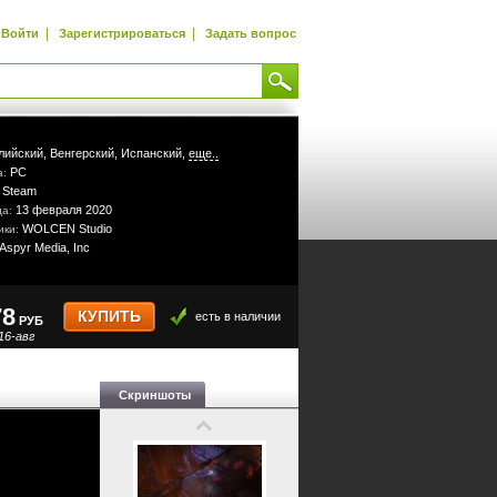
|
|
Войти
Зарегистрироваться
Задать вопрос
лийский,
Венгерский,
Испанский,
еще..
PC
а:
Steam
:
13 февраля 2020
да:
WOLCEN Studio
ики:
Aspyr Media, Inc
78
КУПИТЬ
есть в наличии
РУБ
16-авг
Скриншоты