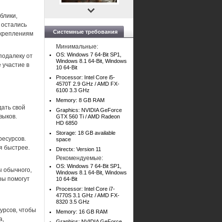
блики,
 остались
Системные требования
укреплениям
Минимальные:
OS: Windows 7 64-Bit SP1,
подалеку от
Windows 8.1 64-Bit, Windows
 участие в
10 64-Bit
Processor: Intel Core i5-
4570T 2.9 GHz / AMD FX-
6100 3.3 GHz
Memory: 8 GB RAM
дать свой
Graphics: NVIDIA GeForce
выков.
GTX 560 Ti / AMD Radeon
HD 6850
Storage: 18 GB available
ресурсов.
space
я быстрее.
Directx: Version 11
Рекомендуемые:
OS: Windows 7 64-Bit SP1,
 обычного,
Windows 8.1 64-Bit, Windows
ры помогут
10 64-Bit
Processor: Intel Core i7-
4770S 3.1 GHz / AMD FX-
8320 3.5 GHz
урсов, чтобы
Memory: 16 GB RAM
а,
Graphics: NVIDIA GeForce