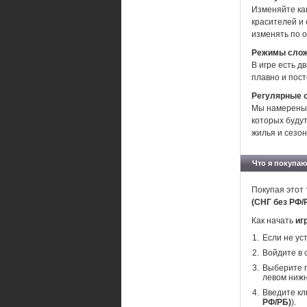
Изменяйте ка
красителей и
изменять по о
Режимы сло
В игре есть 
плавно и пост
Регулярные 
Мы намерены 
которых будут
жилья и сезо
Что я покупаю
Покупая этот 
(СНГ без РФ/
Как начать
иг
Если не ус
Войдите в 
Выберите п
левом нижн
Введите кл
РФ/РБ)
).