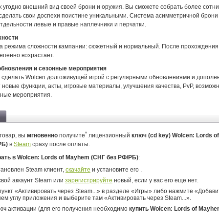
к угодно внешний вид своей брони и оружия. Вы сможете собрать более сотн
 сделать свои доспехи поистине уникальными. Система асимметричной брони
тдельности левые и правые наплечники и перчатки.
жности
два режима сложности кампании: сюжетный и нормальный. После прохождения
епенно возрастает.
обновления и сезонные мероприятия
сделать Wolcen долгоживущей игрой с регулярными обновлениями и дополне
 новые функции, акты, игровые материалы, улучшения качества, PvP, возможн
нные мероприятия.
*
товар, вы
мгновенно
получите
лицензионный
ключ (cd key) Wolcen: Lords 
РБ)
в
Steam
сразу после оплаты.
рать в Wolcen: Lords of Mayhem (СНГ без РФ/РБ)
:
тановлен Steam клиент,
скачайте
и установите его .
свой аккаунт Steam или
зарегистрируйте
новый, если у вас его еще нет.
ункт «Активировать через Steam...» в разделе «Игры» либо нажмите «Добавит
ем углу приложения и выберите там «Активировать через Steam...».
юч активации (для его получения необходимо
купить Wolcen: Lords of Mayhe