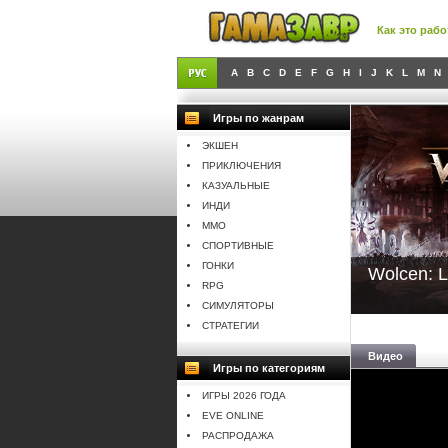
Как это рабо
A
B
C
D
E
F
G
H
I
J
K
L
M
N
Игры по жанрам
ЭКШЕН
ПРИКЛЮЧЕНИЯ
КАЗУАЛЬНЫЕ
ИНДИ
MMO
СПОРТИВНЫЕ
ГОНКИ
Wolcen: 
RPG
СИМУЛЯТОРЫ
СТРАТЕГИИ
Видео
Игры по категориям
ИГРЫ 2026 ГОДА
EVE ONLINE
РАСПРОДАЖА