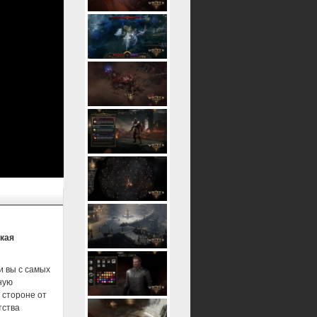
кая
и вы с самых
ную
 стороне от
тства