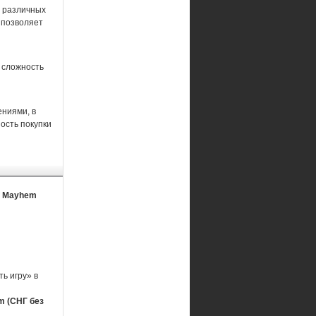
и различных
 позволяет
 сложность
ниями, в
ость покупки
of Mayhem
ь игру» в
m (СНГ без