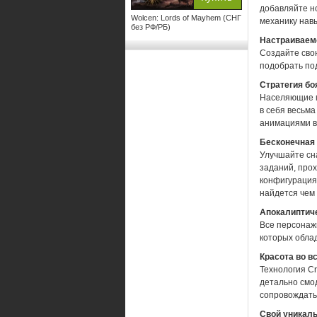
добавляйте н
Wolcen: Lords of Mayhem (СНГ
механику нав
без РФ/РБ)
Настраиваем
Создайте сво
подобрать по
Стратегия бо
Населяющие м
в себя весьм
анимациями вр
Бесконечная 
Улучшайте сн
заданий, про
конфигурациям
найдется чем 
Апокалиптич
Все персонаж
которых обла
Красота во в
Технология C
детально смод
сопровождать
Свой уникал