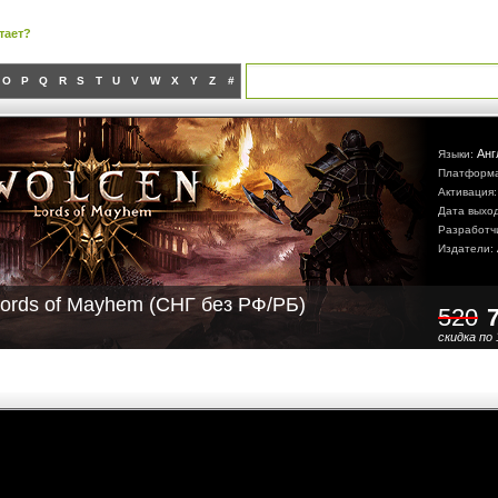
тает?
O
P
Q
R
S
T
U
V
W
X
Y
Z
#
Анг
Языки:
Платформ
Активация
Дата выхо
Разработч
Издатели:
Lords of Mayhem (СНГ без РФ/РБ)
520
скидка по 