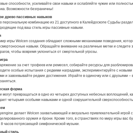
овые способности, усиливайте свои навыки и ослабляйте чужие или полност
ыка. Возможности безграничны!
ое древо пассивных навыков
ю персональную комбинацию из 21 доступного в Калейдоскопе Судьбы раздел
дходящие под ваш стиль игры пассивные навыки.
я
ир игры Wolcen создания обладают сложными механиками поведения, кото
а смертоносные навыки. Обращайте внимание на различные метки и следите 
агов, чтобы вовремя уклониться от смертельной угрозы.
игра
аряжение за счет трофеев или ремесел, собирайте ресурсы для разблокиров
ходите особые испытания с редкими наградами, экспериментируйте с новыми
и и завоевывайте редкие достижения. Играйте в одиночку или с друзьями – 
заняться.
еская форма
и могут превращаться в одно из четырех доступных небесных воплощений, к
дает четырьмя особыми навыками и одной сокрушительной сверхспособность
сем
ryengine делает Wolcen захватывающей и визуально привлекательной игрой 
елированного оружия и брони. Кроме того, в странствиях по миру игры вас б
 8 часов потрясающей симфонической музыки.
ьный стиль