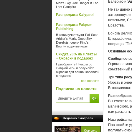
Валерию и Эд
Man's Sky, Joe Danger и The
Last Campfire
Не так давно 
Распродажа Kalypso!
затерянную в
неясными, Се
Распродажа Fulqrum
Братства.
Publishing!
Войска Велик
В акции участвуют Fell Seal:
Штормфолла, 
Arbiter's Mark, Deep Sky
Derelicts, серия King's
операции "Ги
Bounty и другие игры
Основные ос
Скидка 20% на Плексы
+ Окраски в подарок!
Свободное р
Огромное мно
Приобретите Плексы со
скидкой 20% и получайте
собственный и
окраски для ваших кораблей
в подарок!
Три типа рес
все новости
Ярость и эне
Выносливость
Подписка на новости
Разнообрази
Вы сможете п
магического, 
вам раскрыть
Недавно смотрели
Настройка н
Повышайте ур
получать очк