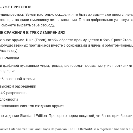
 УЖЕ ПРИГОВОР
дущем ресурсы Земли настолько оскудели, что быть живым — уже преступлен
рого приговорили к миллиону лет заключения. Только добровольно участвуя в
 сможете вырвать себе свободу.
Е СРАЖЕНИЯ В ТРЕХ ИЗМЕРЕНИЯХ
ерное оружие, Шип (Thorn), чтобы обрести преимущество в бою. Сражайтесь
 могущественных противников вместе с союзниками и личным роботом-тюрем
Accessory).
Я ГРАФИКА
й графикой пустынные миры, громадные города-тюрьмы, могучие противники
еще ярче.
обновленной версии:
 высоком разрешении
 4K-разрешения
 сложности
ствованная система создания оружия
но издание Standard Edition. Проверьте перед покупкой, чтобы не приобрести
active Entertainment Inc. and Dimps Corporation. FREEDOM WARS is a registered trademark of S