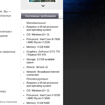
ие. Вы —
 опасных
Системные требования
Минимальные:
Requires a 64-bit processor
and operating system
 плечом к
OS: Windows10 / 11
щиком
Processor: Intel Core i5-7600
/ AMD Ryzen 3 3100
Memory: 4 GB RAM
 и свирепые
Graphics: GeForce GTX 770
/ Radeon RX 470
Storage: 13 GB available
space
Directx: Version 11
Network: Broadband Internet
connection
Рекомендуемые:
Requires a 64-bit processor
and operating system
OS: Windows10 / 11
 игру
Processor: Intel Core i7-8700
/ AMD Ryzen 5 3600
ony Interactive
Memory: 8 GB RAM