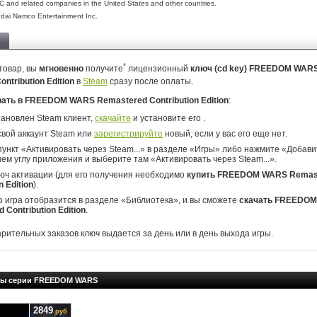
C and related companies in the United States and other countries.
dai Namco Entertainment Inc.
*
товар, вы
мгновенно
получите
лицензионный
ключ (cd key) FREEDOM WAR
ntribution Edition
в
Steam
сразу после оплаты.
рать в FREEDOM WARS Remastered Contribution Edition
:
тановлен Steam клиент,
скачайте
и установите его .
свой аккаунт Steam или
зарегистрируйте
новый, если у вас его еще нет.
ункт «Активировать через Steam...» в разделе «Игры» либо нажмите «Добавит
ем углу приложения и выберите там «Активировать через Steam...».
юч активации (для его получения необходимо
купить FREEDOM WARS Remas
n Edition
).
о игра отобразится в разделе «Библиотека», и вы сможете
скачать FREEDO
 Contribution Edition
.
арительных заказов ключ выдается за день или в день выхода игры.
ры серии FREEDOM WARS
2849
руб