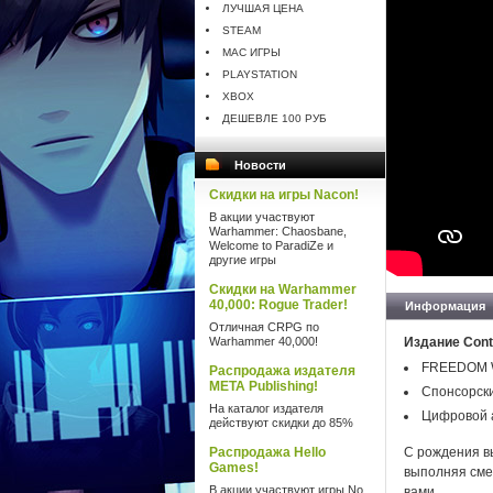
ЛУЧШАЯ ЦЕНА
STEAM
MAC ИГРЫ
PLAYSTATION
XBOX
ДЕШЕВЛЕ 100 РУБ
Новости
Скидки на игры Nacon!
В акции участвуют
Warhammer: Chaosbane,
Welcome to ParadiZe и
другие игры
Скидки на Warhammer
40,000: Rogue Trader!
Информация
Отличная CRPG по
Warhammer 40,000!
Издание Contr
FREEDOM 
Распродажа издателя
META Publishing!
Спонсорск
На каталог издателя
Цифровой 
действуют скидки до 85%
Распродажа Hello
С рождения в
Games!
выполняя сме
В акции участвуют игры No
вами.