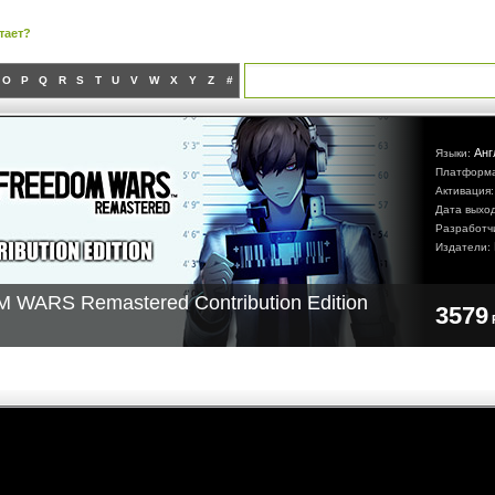
тает?
O
P
Q
R
S
T
U
V
W
X
Y
Z
#
Анг
Языки:
Платформ
Активация
Дата выхо
Разработч
Издатели:
WARS Remastered Contribution Edition
3579