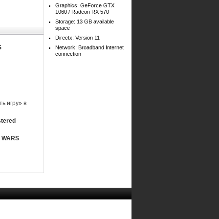
Graphics: GeForce GTX
1060 / Radeon RX 570
Storage: 13 GB available
space
Directx: Version 11
S
Network: Broadband Internet
connection
ь игру» в
tered
M WARS