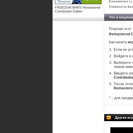
Entertainment LL
Published by Ban
FREEDOM WARS Remastered
Contribution Edition
Что я покупаю
Покупая этот 
Remastered Co
Как начать
иг
Если не ус
Войдите в 
Выберите п
левом нижн
Введите кл
Contributio
После этог
Remastered
* – для предв
Другие иг