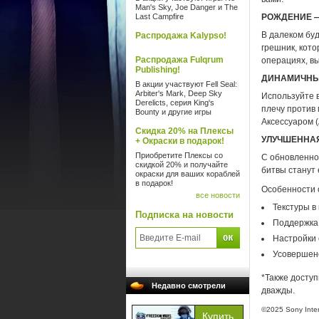
Man's Sky, Joe Danger и The
Last Campfire
РОЖДЕНИЕ —
В далеком бу
Распродажа Kalypso!
грешник, кото
Распродажа Fulqrum
операциях, вы
Publishing!
ДИНАМИЧНЫ
В акции участвуют Fell Seal:
Arbiter's Mark, Deep Sky
Используйте в
Derelicts, серия King's
плечу против
Bounty и другие игры
Аксессуаром (
Скидка 20% на Плексы
УЛУЧШЕННА
+ Окраски в подарок!
Приобретите Плексы со
С обновленно
скидкой 20% и получайте
битвы станут 
окраски для ваших кораблей
в подарок!
Особенности 
все новости
Текстуры в
Подписка на новости
Поддержка
Настройки
Усовершен
*Также доступ
Недавно смотрели
дважды.
©2025 Sony Inter