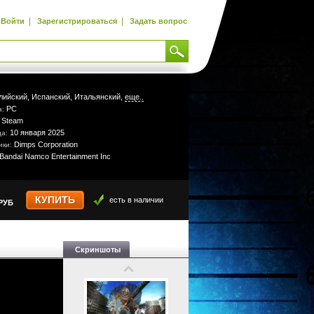
|
|
Войти
Зарегистрироваться
Задать вопрос
лийский,
Испанский,
Итальянский,
еще..
PC
а:
Steam
:
10 января 2025
да:
Dimps Corporation
ики:
Bandai Namco Entertainment Inc
КУПИТЬ
есть в наличии
РУБ
Скриншоты