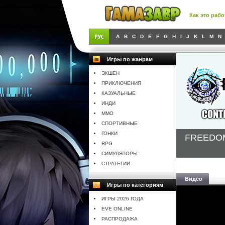
Как это рабо
A
B
C
D
E
F
G
H
I
J
K
L
M
N
Игры по жанрам
ЭКШЕН
ПРИКЛЮЧЕНИЯ
КАЗУАЛЬНЫЕ
ИНДИ
MMO
СПОРТИВНЫЕ
ГОНКИ
FREEDOM 
RPG
СИМУЛЯТОРЫ
СТРАТЕГИИ
Видео
Игры по категориям
ИГРЫ 2026 ГОДА
EVE ONLINE
РАСПРОДАЖА