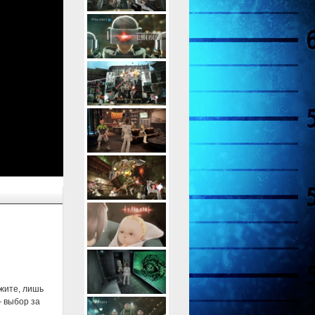
жите, лишь
— выбор за